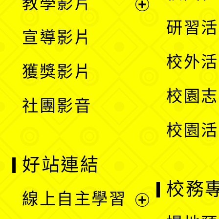
教學影片
選
開
展
研習活
宣導影片
單
選
開
校外活
獲獎影片
單
選
校園志
社團影音
單
校園活
好站連結
校務
線上自主學習