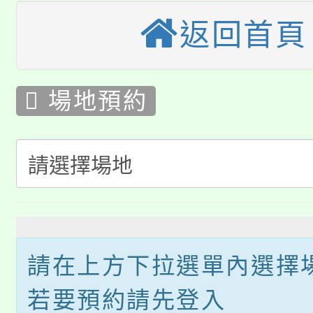
大園自造教育及科技中心
視費優惠，中低收入戶
返回首頁
大溪自造教育及科技中心
份教師增能研習
半價優惠，詳情可洽有
淨零綠生活教案入校路
份教師研習
者。
 場地預約
115年食農教育專業人
會
「本色祭」8/29、30
場
程
8/21下午1時於龍潭區
地
場熱烈登場!
YOUNG桃局內行報名
預
徵才活動。
8月14至27日，桃園
約
局官網。
請在上方下拉選單內選擇
115年桃園市運動會8/1
開!
若要預約請先登入