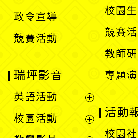
選
開
校園生
政令宣導
單
選
競賽活
競賽活動
單
教師研
瑞坪影音
專題演
英語活動
展
活動
校園活動
開
展
校園社