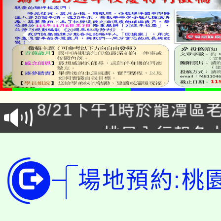
「本色祭」8/29、30
8/21下午1時於龍潭區
場熱烈登場!
YOUNG桃局內行報名
徵才活動。
8月14至27日，桃園
局官網。
場地預約:桃
115年桃園市運動會8/1
開!
桃園市低收入戶享有免
田徑場及游泳池舉行。