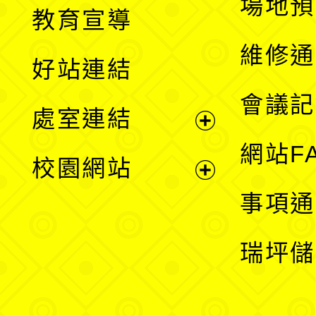
展
場地預
教育宣導
開
維修通
好站連結
選
會議記
處室連結
單
展
網站F
校園網站
開
展
事項通
選
開
瑞坪儲
單
選