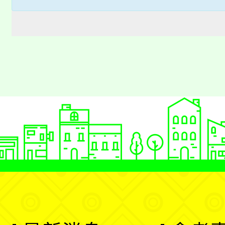
桃園市低收入戶享有免
田徑場及游泳池舉行。
大園自造教育及科技中心
視費優惠，中低收入戶
大溪自造教育及科技中心
份教師增能研習
半價優惠，詳情可洽有
淨零綠生活教案入校路
份教師研習
者。
115年食農教育專業人
會
程