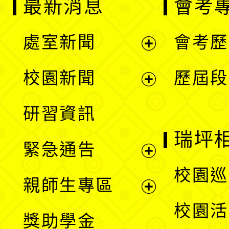
最新消息
會考
處室新聞
會考歷
展
校園新聞
歷屆段
開
展
研習資訊
選
開
瑞坪
緊急通告
單
選
展
校園巡
親師生專區
單
開
展
校園活
獎助學金