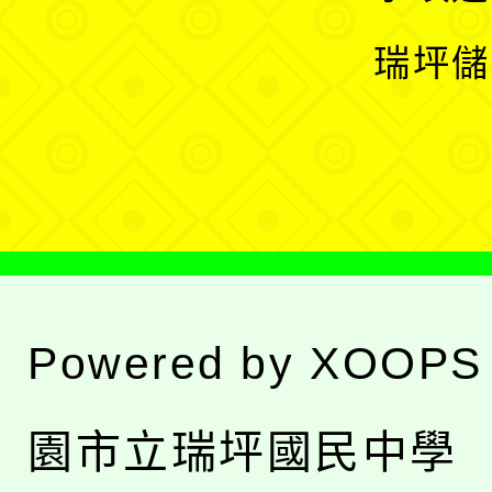
選
開
瑞坪儲
單
選
單
Powered by
XOOPS
園市立瑞坪國民中學