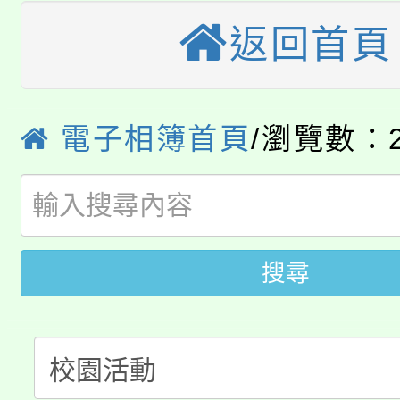
大溪自造教育及科技中心
返回首頁
份教師增能研習
半價優惠，詳情可洽有
淨零綠生活教案入校路
份教師研習
者。
115年食農教育專業人
會
電子相簿首頁
/瀏覽數：2
「本色祭」8/29、30
程
8/21下午1時於龍潭區
場熱烈登場!
YOUNG桃局內行報名
徵才活動。
搜尋
8月14至27日，桃園
局官網。
115年桃園市運動會8/1
開!
桃園市低收入戶享有免
田徑場及游泳池舉行。