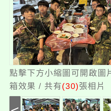
點擊下方小縮圖可開啟圖
箱效果 / 共有
(30)
張相片
<