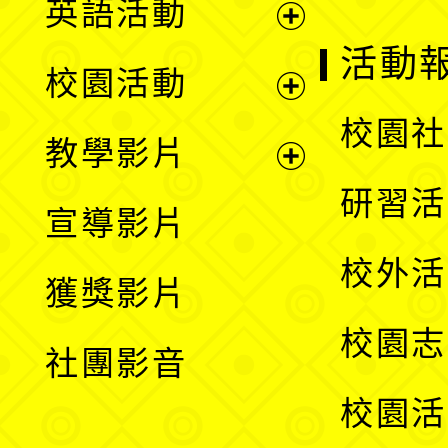
英語活動
展
活動
校園活動
開
展
校園社
教學影片
選
開
展
研習活
宣導影片
單
選
開
校外活
獲獎影片
單
選
校園志
社團影音
單
校園活