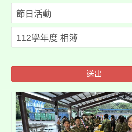
大園自造教育及科技中心
視費優惠，中低收入戶
大溪自造教育及科技中心
份教師增能研習
半價優惠，詳情可洽有
淨零綠生活教案入校路
份教師研習
者。
115年食農教育專業人
會
程
送出