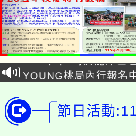
「本色祭」8/29、30
8/21下午1時於龍潭區
場熱烈登場!
YOUNG桃局內行報名
徵才活動。
8月14至27日，桃園
局官網。
115年桃園市運動會8/1
開!
節日活動:1
桃園市低收入戶享有免
田徑場及游泳池舉行。
大園自造教育及科技中心
視費優惠，中低收入戶