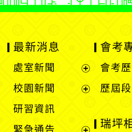
最新消息
會考
處室新聞
會考歷
展
校園新聞
歷屆段
開
展
研習資訊
選
開
瑞坪
緊急通告