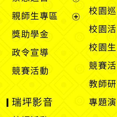
單
選
展
校園巡
親師生專區
單
開
展
校園活
獎助學金
選
開
校園生
政令宣導
單
選
競賽活
競賽活動
單
教師研
瑞坪影音
專題演