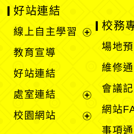
好站連結
校務
線上自主學習
展
場地預
教育宣導
開
維修通
好站連結
選
會議記
處室連結
單
展
網站F
校園網站
開
展
事項通