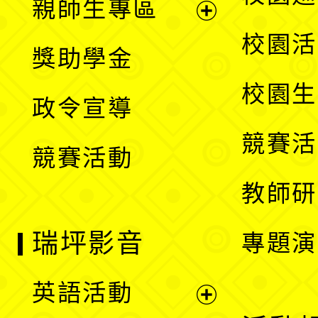
親師生專區
單
開
展
校園活
獎助學金
選
開
校園生
政令宣導
單
選
競賽活
競賽活動
單
教師研
瑞坪影音
專題演
英語活動