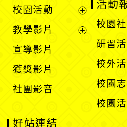
展
活動
校園活動
開
展
校園社
教學影片
選
開
展
研習活
宣導影片
單
選
開
校外活
獲獎影片
單
選
校園志
社團影音
單
校園活
好站連結