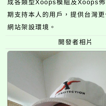
成各類型Xoops模組及Xoops
桃園市低收入戶享有免
田徑場及游泳池舉行。
期支持本人的用戶，提供台灣更
大園自造教育及科技中心
視費優惠，中低收入戶
網站架設環境。
大溪自造教育及科技中心
份教師增能研習
半價優惠，詳情可洽有
淨零綠生活教案入校路
份教師研習
開發者相片
者。
115年食農教育專業人
會
程