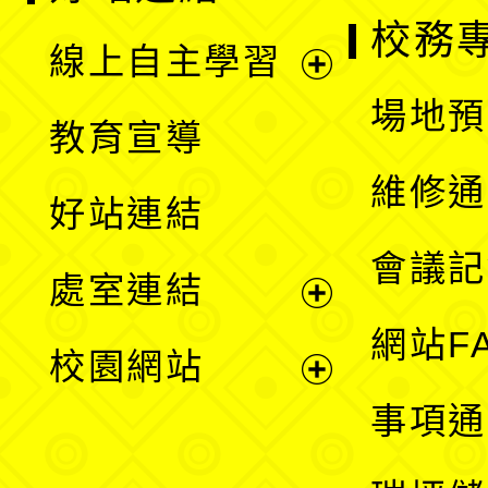
校務
線上自主學習
展
場地預
教育宣導
開
維修通
好站連結
選
會議記
處室連結
單
展
網站F
校園網站
開
展
事項通
選
開