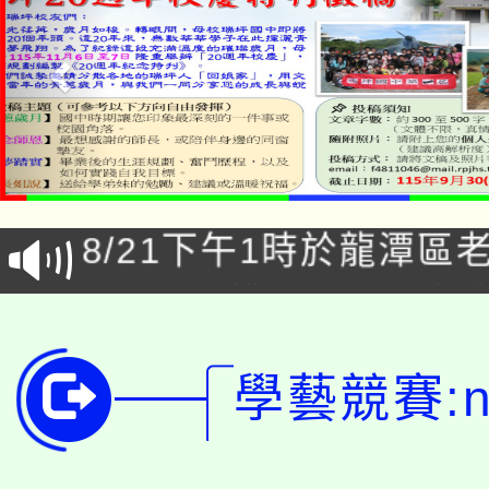
「本色祭」8/29、30
8/21下午1時於龍潭區
場熱烈登場!
YOUNG桃局內行報名
徵才活動。
8月14至27日，桃園
局官網。
學藝競賽:ne
115年桃園市運動會8/1
開!
桃園市低收入戶享有免
田徑場及游泳池舉行。