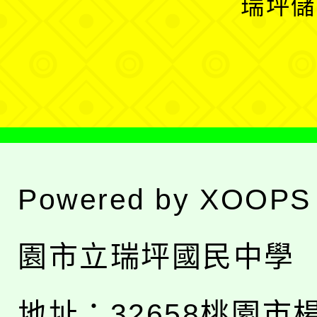
瑞坪儲
單
選
單
Powered by
XOOPS
園市立瑞坪國民中學
地址：
32658桃園市