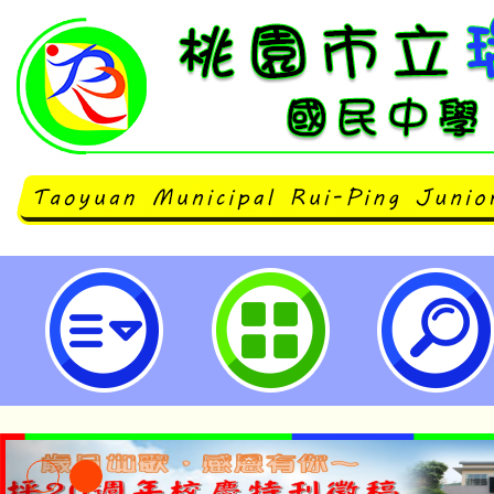
neilrpjhstyc網站設計者：徐嘉裕 N