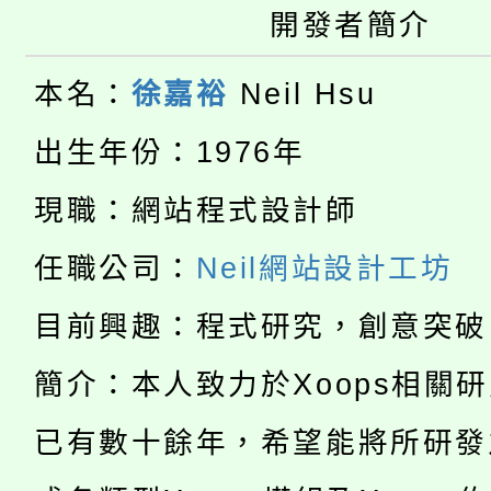
大園自造教育及科技中心
視費優惠，中低收入戶
開發者簡介
大溪自造教育及科技中心
份教師增能研習
半價優惠，詳情可洽有
本名：
徐嘉裕
Neil Hsu
淨零綠生活教案入校路
份教師研習
者。
出生年份：1976年
115年食農教育專業人
會
現職：網站程式設計師
「本色祭」8/29、30
程
任職公司：
Neil網站設計工坊
8/21下午1時於龍潭區
場熱烈登場!
目前興趣：程式研究，創意突破
YOUNG桃局內行報名
徵才活動。
簡介：本人致力於Xoops相關
8月14至27日，桃園
局官網。
已有數十餘年，希望能將所研發
115年桃園市運動會8/1
開!