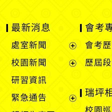
最新消息
會考
處室新聞
會考歷
展
校園新聞
歷屆段
開
展
研習資訊
選
開
瑞坪
緊急通告
單
選
展
校園巡