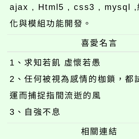
ajax , Html5 , css3 , mysq
化與模組功能開發。
喜愛名言
1、求知若飢 虛懷若愚
2、任何被視為感情的枷鎖，都
運而捕捉指間流逝的風
3、自強不息
相關連結