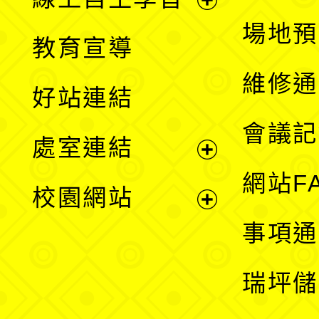
展
場地預
教育宣導
開
維修通
好站連結
選
會議記
處室連結
單
展
網站F
校園網站
開
展
事項通
選
開
瑞坪儲
單
選