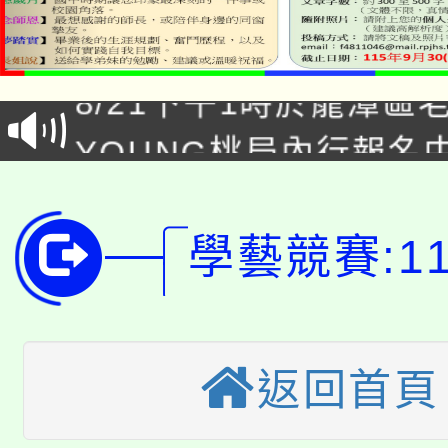
「本色祭」8/29、30
8/21下午1時於龍潭區
場熱烈登場!
YOUNG桃局內行報名
徵才活動。
8月14至27日，桃園
局官網。
115年桃園市運動會8/1
開!
學藝競賽:1
桃園市低收入戶享有免
田徑場及游泳池舉行。
大園自造教育及科技中心
視費優惠，中低收入戶
返回首頁
大溪自造教育及科技中心
份教師增能研習
半價優惠，詳情可洽有
淨零綠生活教案入校路
份教師研習