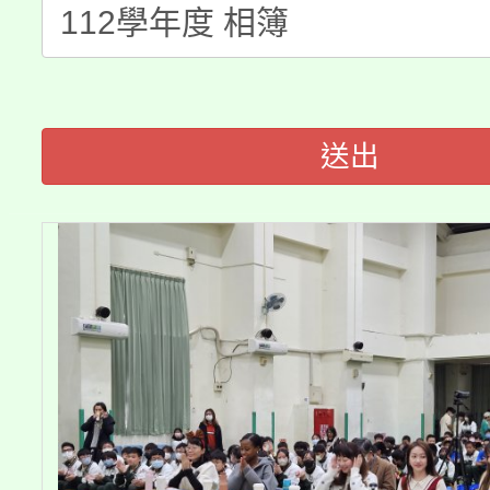
份教師增能研習
半價優惠，詳情可洽有
淨零綠生活教案入校路
份教師研習
者。
115年食農教育專業人
會
送出
程