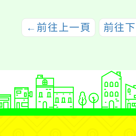
←
前往上一頁
前往下