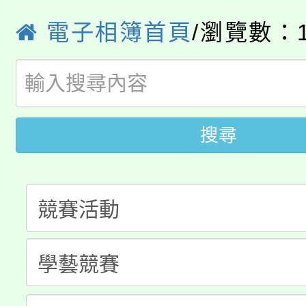
者。
115年食農教育專業人
電子相簿首頁
/瀏覽數：1
會
「本色祭」8/29、30
程
8/21下午1時於龍潭區
場熱烈登場!
YOUNG桃局內行報名
徵才活動。
搜尋
8月14至27日，桃園
局官網。
115年桃園市運動會8/1
開!
桃園市低收入戶享有免
田徑場及游泳池舉行。
大園自造教育及科技中心
視費優惠，中低收入戶
大溪自造教育及科技中心