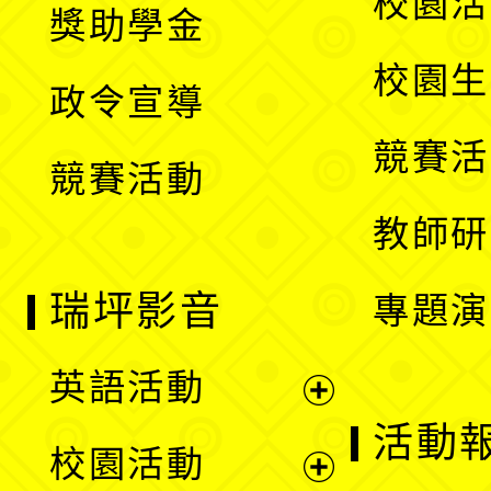
校園活
獎助學金
選
開
校園生
政令宣導
單
選
競賽活
競賽活動
單
教師研
瑞坪影音
專題演
英語活動
展
活動
校園活動