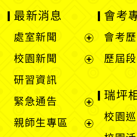
最新消息
會考
處室新聞
會考歷
展
校園新聞
歷屆段
開
展
研習資訊
選
開
瑞坪
緊急通告
單
選
展
校園巡
親師生專區
單
開
展