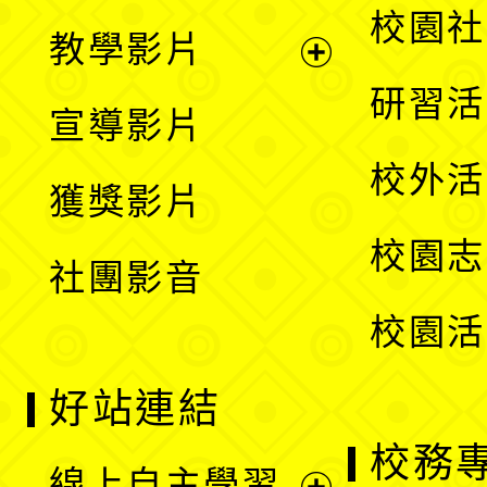
開
展
校園社
教學影片
選
開
展
研習活
宣導影片
單
選
開
校外活
獲獎影片
單
選
校園志
社團影音
單
校園活
好站連結
校務
線上自主學習