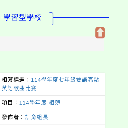
-學習型學校
開
啟
上
方
區
塊
相簿標題：
114學年度七年級雙語亮點
英語歌曲比賽
項目：
114學年度 相簿
發佈者：
訓育組長