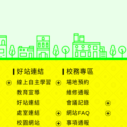
好站連結
校務專區
線上自主學習
場地預約
展
展
教育宣導
維修通報
開
開
好站連結
會議記錄
選
選
展
處室連結
網站FAQ
單
單
開
展
展
校園網站
事項通報