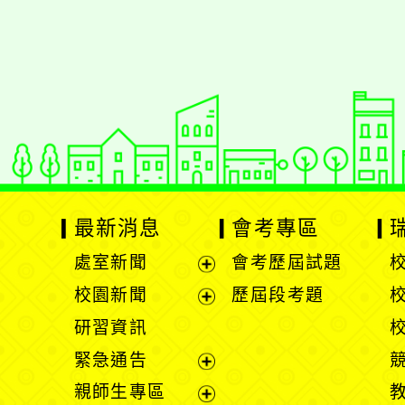
最新消息
會考專區
處室新聞
會考歷屆試題
展
校園新聞
歷屆段考題
開
展
研習資訊
選
開
緊急通告
單
選
展
親師生專區
單