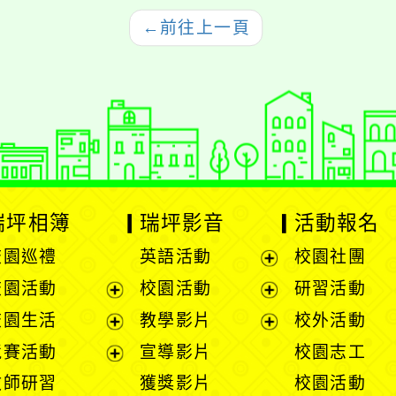
←
前往上一頁
瑞坪相簿
瑞坪影音
活動報名
校園巡禮
英語活動
校園社團
展
校園活動
校園活動
研習活動
開
展
展
校園生活
教學影片
校外活動
選
開
開
展
展
競賽活動
宣導影片
校園志工
單
選
選
開
開
展
教師研習
獲獎影片
校園活動
單
單