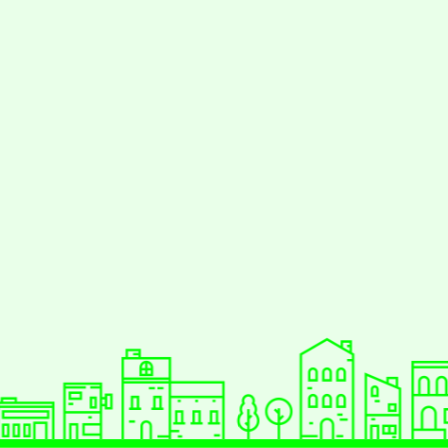
styc
gle、Firefox、Vivaldi、Opera
支援行
 2.5.11
網站語系：zh-TW
eil網站設計工坊
徐嘉裕 Neil hsu