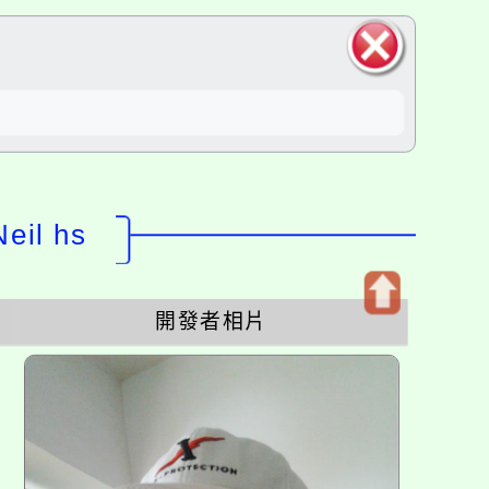
關閉區
塊
il hs
開發者相片
開
啟
上
方
區
塊