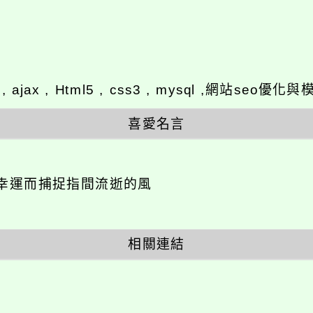
y , ajax , Html5 , css3 , mysql ,網站se
喜愛名言
幸運而捕捉指間流逝的風
相關連結