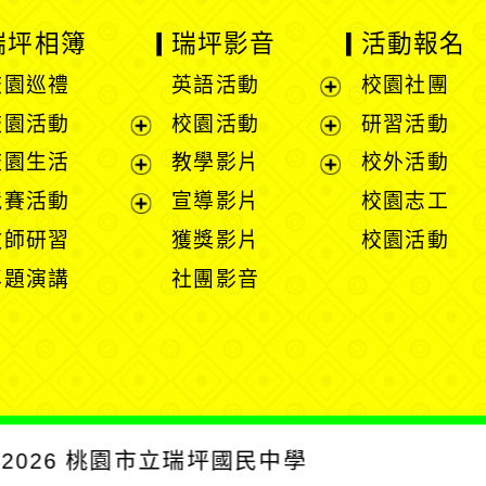
瑞坪相簿
瑞坪影音
活動報名
校園巡禮
英語活動
校園社團
展
校園活動
校園活動
研習活動
開
展
展
校園生活
教學影片
校外活動
選
開
開
展
展
競賽活動
宣導影片
校園志工
單
選
選
開
開
展
教師研習
獲獎影片
校園活動
單
單
選
選
開
專題演講
社團影音
單
單
選
單
2026
桃園市立瑞坪國民中學