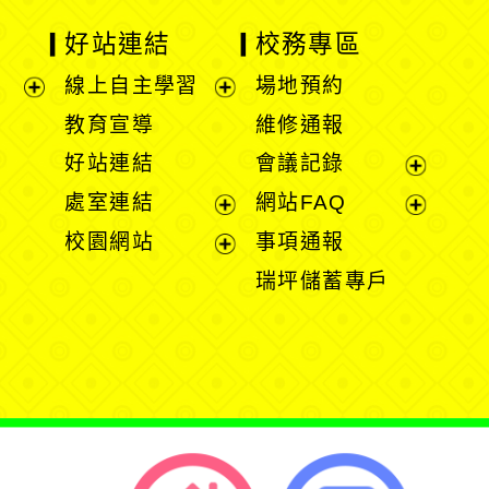
好站連結
校務專區
線上自主學習
場地預約
展
展
教育宣導
維修通報
開
開
好站連結
會議記錄
選
選
展
處室連結
網站FAQ
單
單
開
展
展
校園網站
事項通報
選
開
開
展
瑞坪儲蓄專戶
單
選
選
開
單
單
選
單