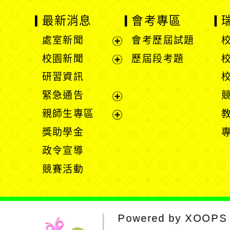
最新消息
會考專區
處室新聞
會考歷屆試題
展
校園新聞
歷屆段考題
開
展
研習資訊
選
開
緊急通告
單
選
展
親師生專區
單
開
展
獎助學金
選
開
政令宣導
單
選
競賽活動
單
Powered by
XOOPS