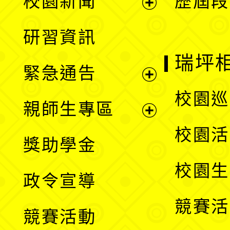
校園新聞
歷屆段
開
展
研習資訊
選
開
瑞坪
緊急通告
單
選
展
校園巡
親師生專區
單
開
展
校園活
獎助學金
選
開
校園生
政令宣導
單
選
競賽活
競賽活動
單