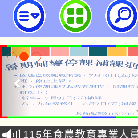
neilrpjhstyc網站設計者：徐嘉裕 N
淨零綠生活教案入校路
115年食農教育專業人
會