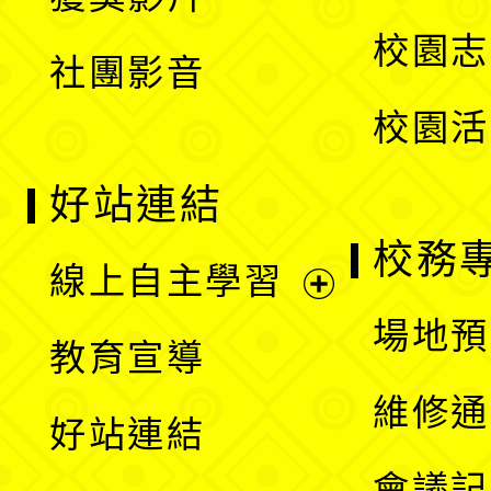
單
選
校園志
社團影音
單
校園活
好站連結
校務
線上自主學習
展
場地預
教育宣導
開
維修通
好站連結
選
會議記