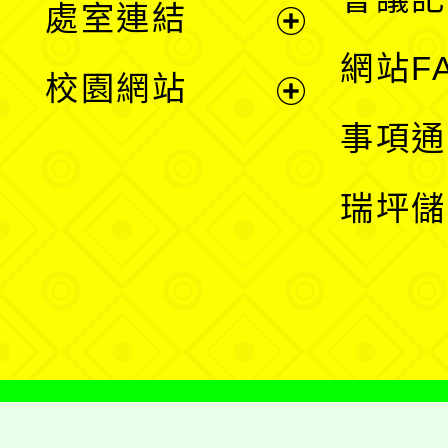
處室連結
單
展
網站F
校園網站
開
展
事項通
選
開
瑞坪儲
單
選
單