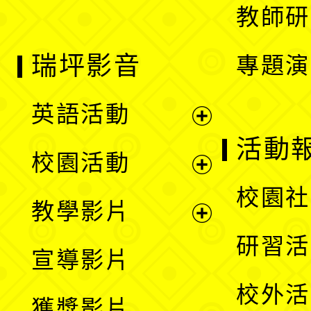
教師研
瑞坪影音
專題演
英語活動
展
活動
校園活動
開
展
校園社
教學影片
選
開
展
研習活
宣導影片
單
選
開
校外活
獲獎影片