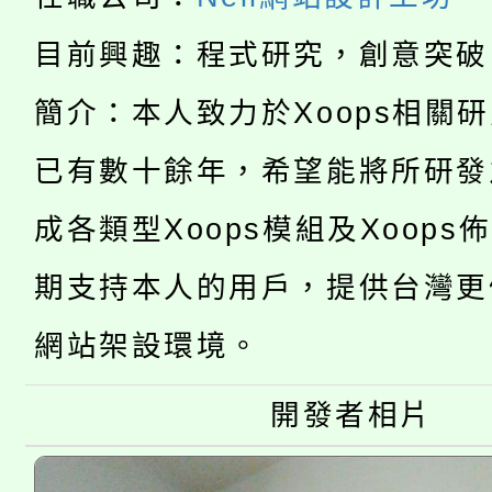
115年食農教育專業人
會
程，歡迎學生輔導中心
目前興趣：程式研究，創意突破
學期銜接期間理賠案件
程
心理、諮商輔導、社會
簡介：本人致力於Xoops相關
淨零綠領人才培育課程
學籍身 分審查程序及
系所師生報名參加。
已有數十餘年，希望能將所研發
公告本校115學年度第1
版
成各類型Xoops模組及Xoops
「2026金融保險知識
代理(課)教師甄選結果(
期支持本人的用戶，提供台灣更
桃園市115學年度學生
車」活動
網站架設環境。
公告本校115學年度第
生本土語及新住民語歌
公告本校115學年度第
開發者相片
代理(課)教師甄選結果(
轉知中國文化大學推廣
代理(課)教師甄選結果(