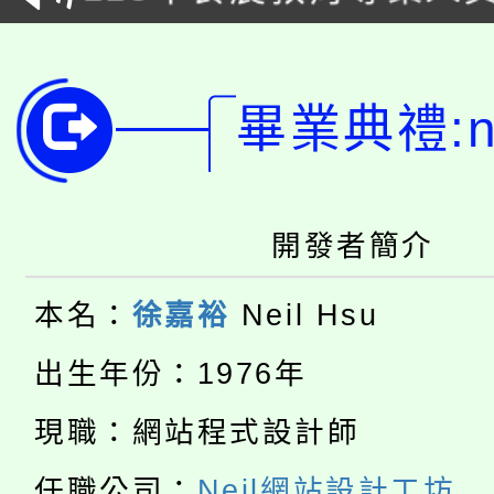
學期銜接期間理賠案件
程
淨零綠領人才培育課程
學籍身 分審查程序及
畢業典禮:ne
公告本校115學年度第1
版
「2026金融保險知識
代理(課)教師甄選結果(
桃園市115學年度學生
開發者簡介
車」活動
公告本校115學年度第
生本土語及新住民語歌
本名：
徐嘉裕
Neil Hsu
公告本校115學年度第
代理(課)教師甄選結果(
出生年份：1976年
轉知中國文化大學推廣
代理(課)教師甄選結果(
現職：網站程式設計師
淨零綠生活教案入校路
《TA101》溝通分析
任職公司：
Neil網站設計工坊