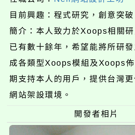
8/21下午1時於龍潭區
場熱烈登場!
目前興趣：程式研究，創意突破
YOUNG桃局內行報名
徵才活動。
8月14至27日，桃園
簡介：本人致力於Xoops相關
局官網。
115年桃園市運動會8/1
已有數十餘年，希望能將所研發
開!
桃園市低收入戶享有免
田徑場及游泳池舉行。
成各類型Xoops模組及Xoops
大園自造教育及科技中心
視費優惠，中低收入戶
期支持本人的用戶，提供台灣更
大溪自造教育及科技中心
份教師增能研習
半價優惠，詳情可洽有
網站架設環境。
淨零綠生活教案入校路
份教師研習
者。
開發者相片
115年食農教育專業人
會