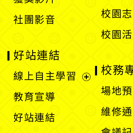
單
選
校園志
社團影音
單
校園活
好站連結
校務
線上自主學習
展
場地預
教育宣導
開
維修通
好站連結
選
會議記