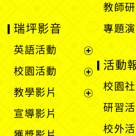
教師研
瑞坪影音
專題演
英語活動
展
活動
校園活動
開
展
校園社
教學影片
選
開
展
研習活
宣導影片
單
選
開
校外活
獲獎影片