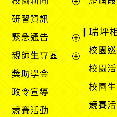
校園新聞
歷屆段
開
展
研習資訊
選
開
瑞坪
緊急通告
單
選
展
校園巡
親師生專區
單
開
展
校園活
獎助學金
選
開
校園生
政令宣導
單
選
競賽活
競賽活動
單