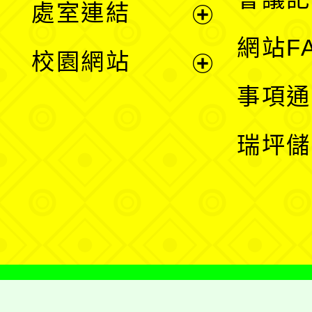
處室連結
單
展
網站F
校園網站
開
展
事項通
選
開
瑞坪儲
單
選
單