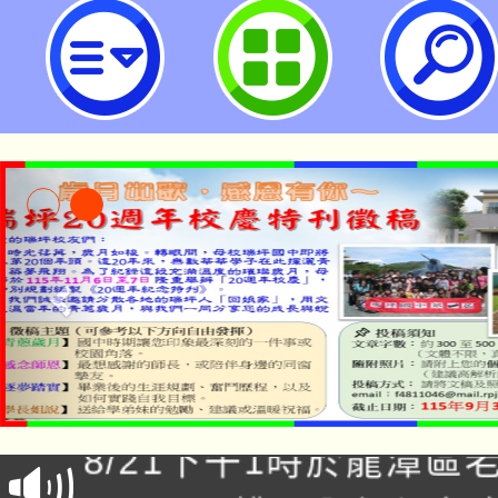
neilrpjhstyc網站設計者：徐嘉裕 N
「本色祭」8/29、30
8/21下午1時於龍潭區
場熱烈登場!