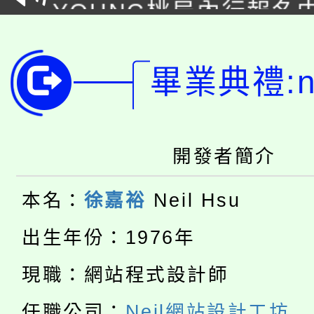
YOUNG桃局內行報名
徵才活動。
8月14至27日，桃園
局官網。
115年桃園市運動會8/1
開!
畢業典禮:ne
桃園市低收入戶享有免
田徑場及游泳池舉行。
大園自造教育及科技中心
視費優惠，中低收入戶
開發者簡介
大溪自造教育及科技中心
份教師增能研習
半價優惠，詳情可洽有
本名：
徐嘉裕
Neil Hsu
淨零綠生活教案入校路
份教師研習
者。
出生年份：1976年
115年食農教育專業人
會
現職：網站程式設計師
「本色祭」8/29、30
程
任職公司：
Neil網站設計工坊