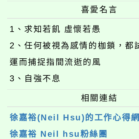
喜愛名言
1、求知若飢 虛懷若愚
2、任何被視為感情的枷鎖，都
運而捕捉指間流逝的風
3、自強不息
相關連結
徐嘉裕(Neil Hsu)的工作心得
徐嘉裕 Neil hsu粉絲團