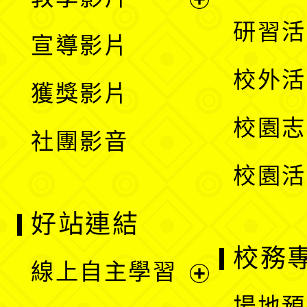
選
開
展
研習活
宣導影片
單
選
開
校外活
獲獎影片
單
選
校園志
社團影音
單
校園活
好站連結
校務
線上自主學習
展
場地預