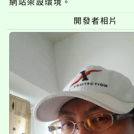
公告本校115學年度第
代理(課)教師甄選結果(
網站架設環境。
轉知中國文化大學推廣
代理(課)教師甄選結果(
開發者相片
轉知苗栗縣政府辦理11
《TA101》溝通分析
縣市「校園短影音徵選
程，歡迎學生輔導中心
門員」簡章及活動海報
心理、諮商輔導、社會
踴躍報名參加。
系所師生報名參加。