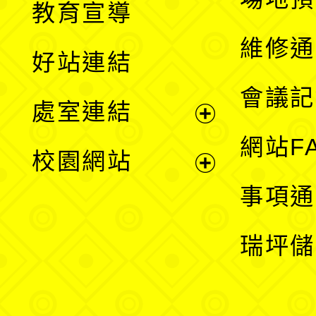
教育宣導
開
維修通
好站連結
選
會議記
處室連結
單
展
網站F
校園網站
開
展
事項通
選
開
瑞坪儲
單
選
單