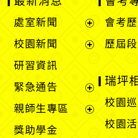
最新消息
會考
處室新聞
會考歷
展
校園新聞
歷屆段
開
展
研習資訊
選
開
瑞坪
緊急通告
單
選
展
校園巡
親師生專區
單
開
展
校園活
獎助學金
選