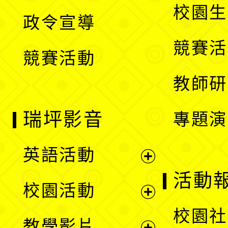
開
校園生
政令宣導
單
選
競賽活
競賽活動
單
教師研
瑞坪影音
專題演
英語活動
展
活動
校園活動
開
展
校園社
教學影片