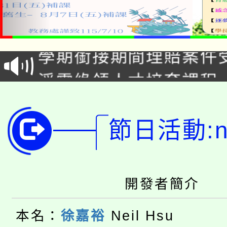
115年食農教育專業人
學期銜接期間理賠案件
程
淨零綠領人才培育課程
學籍身 分審查程序及
公告本校115學年度第1
版
節日活動:ne
「2026金融保險知識
代理(課)教師甄選結果(
桃園市115學年度學生
車」活動
公告本校115學年度第
生本土語及新住民語歌
開發者簡介
公告本校115學年度第
代理(課)教師甄選結果(
本名：
徐嘉裕
Neil Hsu