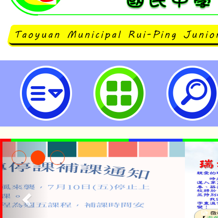
neilrpjhstyc網站設計者：徐嘉裕 N