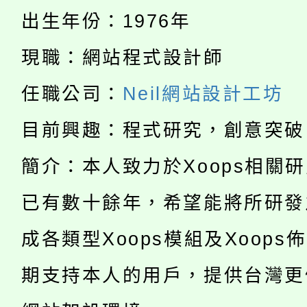
轉知中國文化大學推廣
代理(課)教師甄選結果(
出生年份：1976年
轉知苗栗縣政府辦理11
《TA101》溝通分析
現職：網站程式設計師
115年食農教育專業人
縣市「校園短影音徵選
程，歡迎學生輔導中心
任職公司：
Neil網站設計工坊
學期銜接期間理賠案件
程
門員」簡章及活動海報
心理、諮商輔導、社會
目前興趣：程式研究，創意突破
淨零綠領人才培育課程
學籍身 分審查程序及
踴躍報名參加。
系所師生報名參加。
簡介：本人致力於Xoops相關
公告本校115學年度第1
版
已有數十餘年，希望能將所研發
「2026金融保險知識
代理(課)教師甄選結果(
桃園市115學年度學生
成各類型Xoops模組及Xoops
車」活動
公告本校115學年度第
期支持本人的用戶，提供台灣更
生本土語及新住民語歌