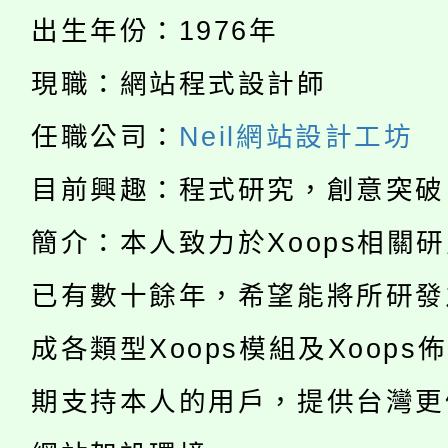
「桃園市補助參觀特色
要點
門員」簡章及活動海報
心理、諮商輔導、社會
出生年份：1976年
115年度「教育部表揚
展演活動實施計畫」
踴躍報名參加。
系所師生報名參加。
現職：網站程式設計師
公告本校115學年度第1
義教育推展貢獻獎」
任職公司：
Neil網站設計工坊
「2026金融保險知識
代理(課)教師甄選結果(
目前興趣：程式研究，創意突破
桃園市115學年度學生
車」活動
簡介：本人致力於Xoops相關
公告本校115學年度第
生本土語及新住民語歌
已有數十餘年，希望能將所研發
公告本校115學年度第
代理(課)教師甄選結果(
成各類型Xoops模組及Xoops
轉知中國文化大學推廣
代理(課)教師甄選結果(
期支持本人的用戶，提供台灣更
轉知苗栗縣政府辦理11
《TA101》溝通分析