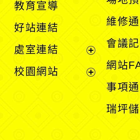
教育宣導
開
維修通
好站連結
選
會議記
處室連結
單
展
網站F
校園網站
開
展
事項通
選
開
瑞坪儲
單
選
單