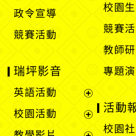
開
校園生
政令宣導
單
選
競賽活
競賽活動
單
教師研
瑞坪影音
專題演
英語活動
展
活動
校園活動
開
展
校園社
教學影片