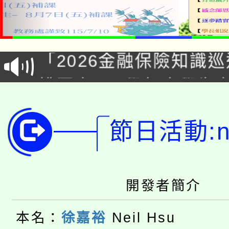
公告本校115學年度第1
「2026金融保險知識
代理(課)教師甄選結果(
桃園市115學年度學生
車」活動
公告本校115學年度第
生本土語及新住民語歌
節日活動:ne
公告本校115學年度第
代理(課)教師甄選結果(
轉知中國文化大學推廣
代理(課)教師甄選結果(
轉知苗栗縣政府辦理11
《TA101》溝通分析
開發者簡介
桃園市115學年度學生
縣市「校園短影音徵選
程，歡迎學生輔導中心
本名：
徐嘉裕
Neil Hsu