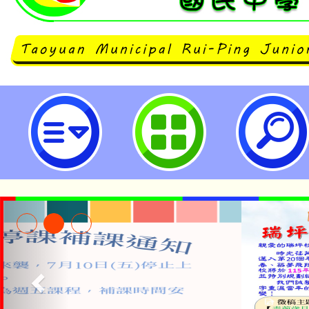
neilrpjhstyc網站設計者：徐嘉裕 N