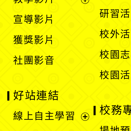
選
開
展
研習活
宣導影片
單
選
開
校外活
獲獎影片
單
選
校園志
社團影音
單
校園活
好站連結
校務
線上自主學習
展
場地預