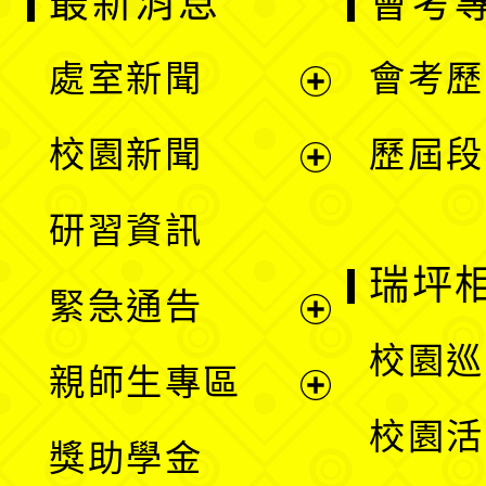
最新消息
會考
處室新聞
會考歷
展
校園新聞
歷屆段
開
展
研習資訊
選
開
瑞坪
緊急通告
單
選
展
校園巡
親師生專區
單
開
展
校園活
獎助學金
選