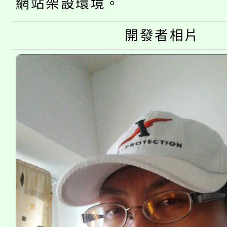
桃園市115學年度學生
網站架設環境。
縣市「校園短影音徵選
程，歡迎學生輔導中心
「桃園市補助參觀特色
要點
門員」簡章及活動海報
開發者相片
心理、諮商輔導、社會
115年度「教育部表揚
展演活動實施計畫」
踴躍報名參加。
系所師生報名參加。
義教育推展貢獻獎」