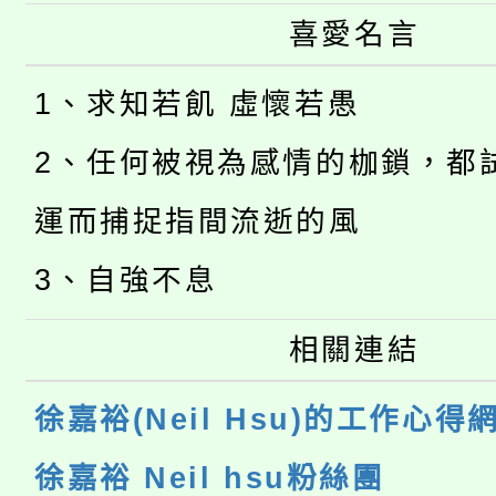
喜愛名言
1、求知若飢 虛懷若愚
2、任何被視為感情的枷鎖，都
運而捕捉指間流逝的風
3、自強不息
相關連結
徐嘉裕(Neil Hsu)的工作心得
徐嘉裕 Neil hsu粉絲團