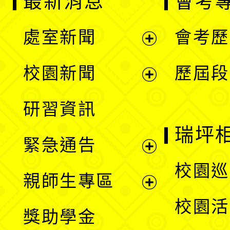
最新消息
會考
處室新聞
會考歷
展
校園新聞
歷屆段
開
展
研習資訊
選
開
瑞坪
緊急通告
單
選
展
校園巡
親師生專區
單
開
展
校園活
獎助學金
選