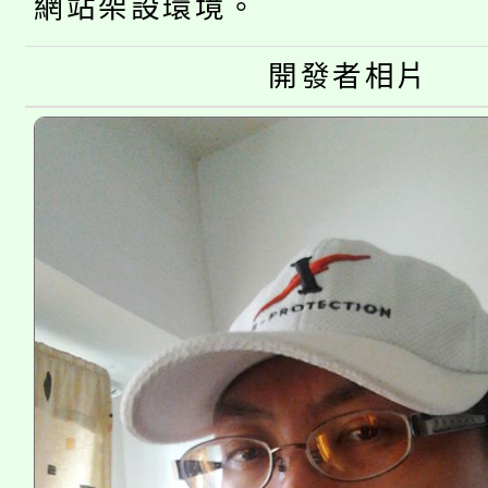
網站架設環境。
「桃園市補助參觀特色
要點
門員」簡章及活動海報
心理、諮商輔導、社會
開發者相片
115年度「教育部表揚
展演活動實施計畫」
踴躍報名參加。
系所師生報名參加。
義教育推展貢獻獎」