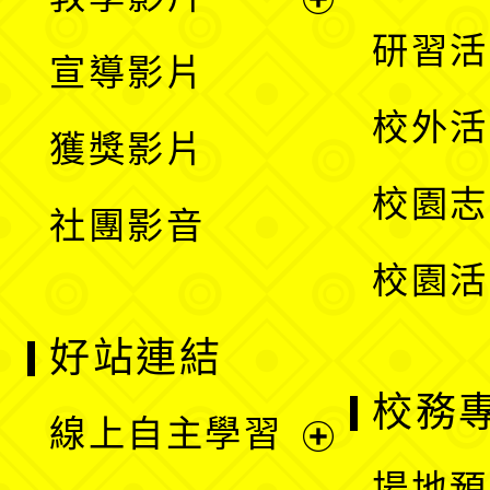
選
開
展
研習活
宣導影片
單
選
開
校外活
獲獎影片
單
選
校園志
社團影音
單
校園活
好站連結
校務
線上自主學習
展
場地預