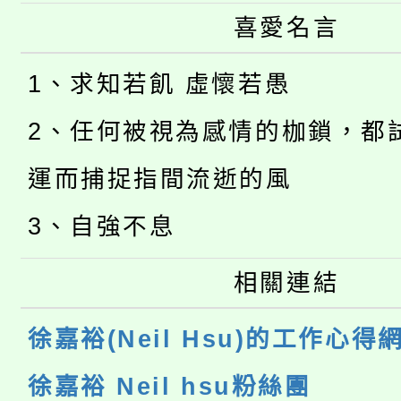
喜愛名言
1、求知若飢 虛懷若愚
2、任何被視為感情的枷鎖，都
運而捕捉指間流逝的風
3、自強不息
相關連結
徐嘉裕(Neil Hsu)的工作心得
徐嘉裕 Neil hsu粉絲團