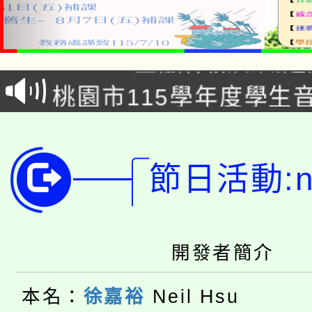
公告本校115學年度第1
「2026金融保險知識
代理(課)教師甄選結果(
桃園市115學年度學生
車」活動
公告本校115學年度第
生本土語及新住民語歌
公告本校115學年度第
代理(課)教師甄選結果(
節日活動:ne
轉知中國文化大學推廣
代理(課)教師甄選結果(
轉知苗栗縣政府辦理11
《TA101》溝通分析
開發者簡介
桃園市115學年度學生
縣市「校園短影音徵選
程，歡迎學生輔導中心
「桃園市補助參觀特色
本名：
徐嘉裕
Neil Hsu
要點
門員」簡章及活動海報
心理、諮商輔導、社會