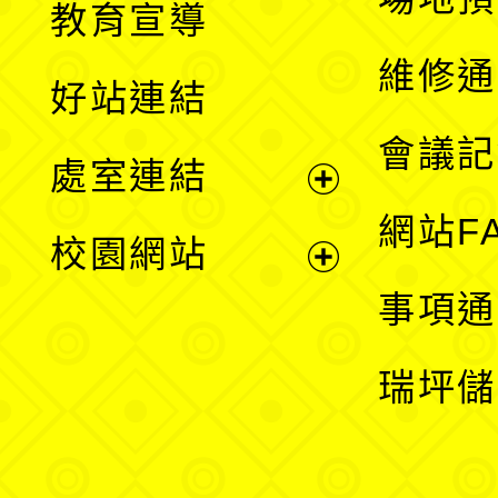
教育宣導
開
維修通
好站連結
選
會議記
處室連結
單
展
網站F
校園網站
開
展
事項通
選
開
瑞坪儲
單
選
單