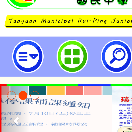
neilrpjhstyc網站設計者：徐嘉裕 N