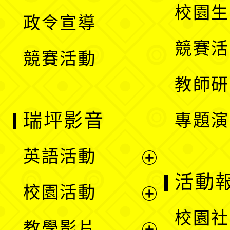
開
校園生
政令宣導
單
選
競賽活
競賽活動
單
教師研
瑞坪影音
專題演
英語活動
展
活動
校園活動
開
展
校園社
教學影片