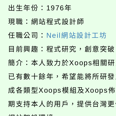
115年度「教育部表揚
出生年份：1976年
展演活動實施計畫」
踴躍報名參加。
系所師生報名參加。
公告本校115學年度第1
義教育推展貢獻獎」
現職：網站程式設計師
「2026金融保險知識
代理(課)教師甄選結果(
任職公司：
Neil網站設計工坊
桃園市115學年度學生
車」活動
目前興趣：程式研究，創意突破
公告本校115學年度第
生本土語及新住民語歌
簡介：本人致力於Xoops相關
公告本校115學年度第
代理(課)教師甄選結果(
已有數十餘年，希望能將所研發
轉知中國文化大學推廣
代理(課)教師甄選結果(
成各類型Xoops模組及Xoops
轉知苗栗縣政府辦理11
《TA101》溝通分析
期支持本人的用戶，提供台灣更
桃園市115學年度學生
縣市「校園短影音徵選
程，歡迎學生輔導中心