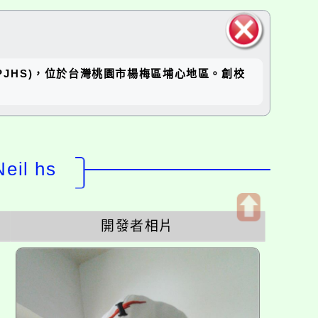
關閉區
坪國中(RPJHS)，位於台灣桃園市楊梅區埔心地區。創校
塊
il hs
開發者相片
開
啟
上
方
區
塊