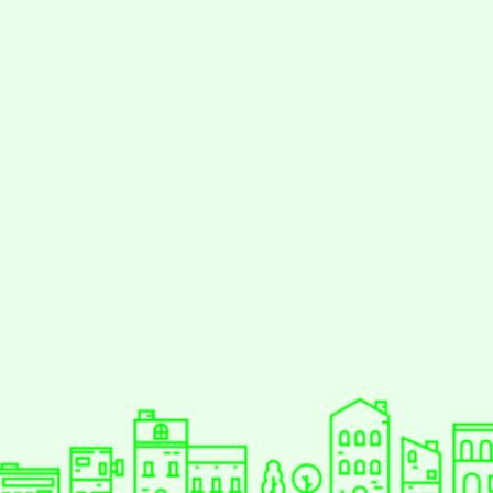
styc
gle、Firefox、Vivaldi、Opera
支援行
 2.5.11
網站語系：zh-TW
eil網站設計工坊
徐嘉裕 Neil hsu