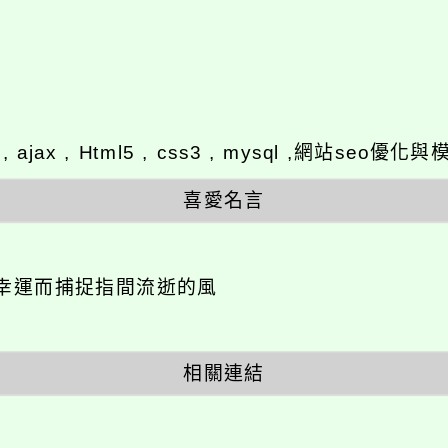
y , ajax , Html5 , css3 , mysql ,網站se
喜愛名言
幸運而捕捉指間流逝的風
相關連結