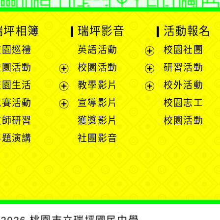
瑞坪相簿
瑞坪影音
活動報名
校園巡禮
英語活動
校園社團
展
校園活動
校園活動
研習活動
開
展
展
校園生活
教學影片
校外活動
選
開
開
展
展
競賽活動
宣導影片
校園志工
單
選
選
開
開
展
教師研習
獲獎影片
校園活動
單
單
選
選
開
專題演講
社團影音
單
單
選
單