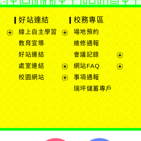
好站連結
校務專區
線上自主學習
場地預約
展
展
教育宣導
維修通報
開
開
好站連結
會議記錄
選
選
展
處室連結
網站FAQ
單
單
開
展
展
校園網站
事項通報
選
開
開
展
瑞坪儲蓄專戶
單
選
選
開
單
單
選
單