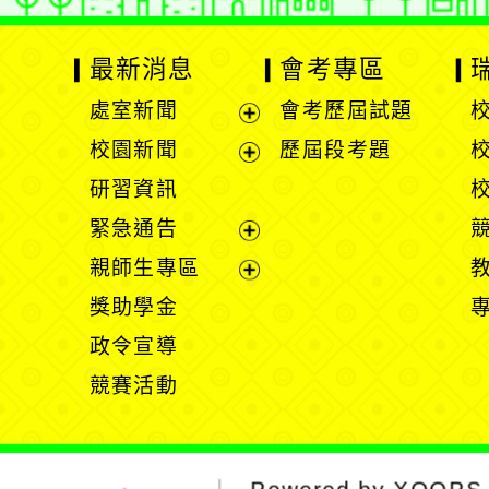
最新消息
會考專區
處室新聞
會考歷屆試題
展
校園新聞
歷屆段考題
開
展
研習資訊
選
開
緊急通告
單
選
展
親師生專區
單
開
展
獎助學金
選
開
政令宣導
單
選
競賽活動
單