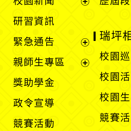
校園新聞
歷屆段
開
展
研習資訊
選
開
瑞坪
緊急通告
單
選
展
校園巡
親師生專區
單
開
展
校園活
獎助學金
選
開
校園生
政令宣導
單
選
競賽活
競賽活動
單