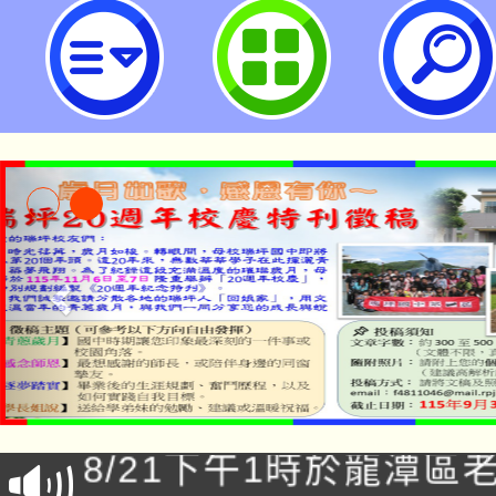
neilrpjhstyc網站設計者：徐嘉裕 N
「本色祭」8/29、30
8/21下午1時於龍潭區
場熱烈登場!