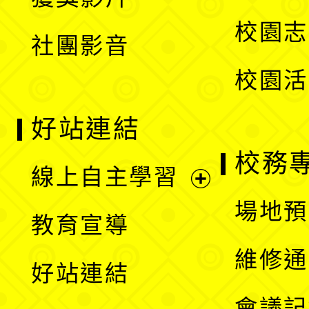
單
選
校園志
社團影音
單
校園活
好站連結
校務
線上自主學習
展
場地預
教育宣導
開
維修通
好站連結
選
會議記