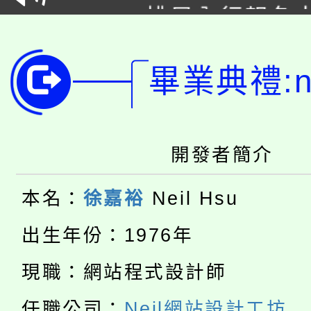
YOUNG桃局內行報名
徵才活動。
8月14至27日，桃園
局官網。
畢業典禮:ne
115年桃園市運動會8/1
開!
桃園市低收入戶享有免
田徑場及游泳池舉行。
大園自造教育及科技中心
視費優惠，中低收入戶
開發者簡介
大溪自造教育及科技中心
份教師增能研習
半價優惠，詳情可洽有
本名：
徐嘉裕
Neil Hsu
淨零綠生活教案入校路
份教師研習
者。
出生年份：1976年
115年食農教育專業人
會
現職：網站程式設計師
「本色祭」8/29、30
程
任職公司：
Neil網站設計工坊