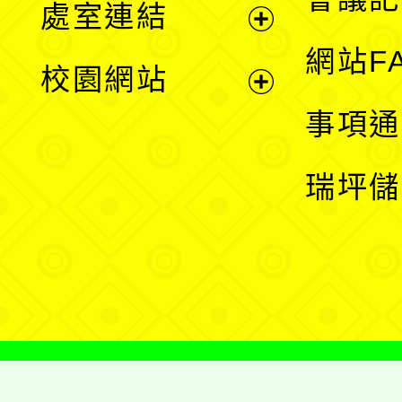
處室連結
單
展
網站F
校園網站
開
展
事項通
選
開
瑞坪儲
單
選
單