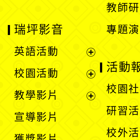
教師研
瑞坪影音
專題演
英語活動
展
活動
校園活動
開
展
校園社
教學影片
選
開
展
研習活
宣導影片
單
選
開
校外活
獲獎影片