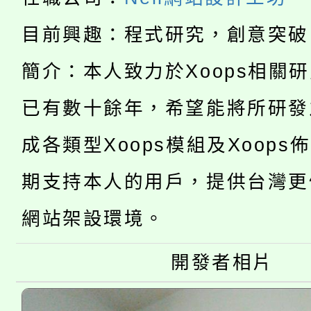
8/21下午1時於龍潭區
場熱烈登場!
目前興趣：程式研究，創意突破
YOUNG桃局內行報名
徵才活動。
簡介：本人致力於Xoops相關
8月14至27日，桃園
局官網。
已有數十餘年，希望能將所研發
115年桃園市運動會8/1
開!
成各類型Xoops模組及Xoops
桃園市低收入戶享有免
田徑場及游泳池舉行。
大園自造教育及科技中心
期支持本人的用戶，提供台灣更
視費優惠，中低收入戶
大溪自造教育及科技中心
網站架設環境。
份教師增能研習
半價優惠，詳情可洽有
淨零綠生活教案入校路
份教師研習
者。
開發者相片
115年食農教育專業人
會