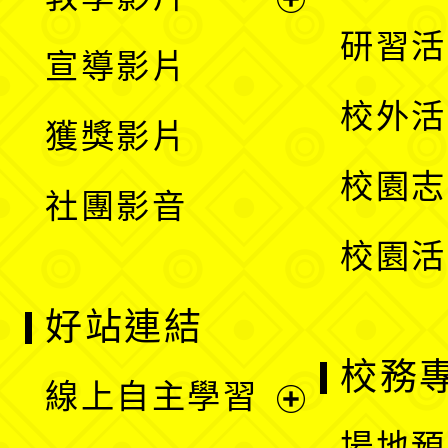
選
開
展
研習活
宣導影片
單
選
開
校外活
獲獎影片
單
選
校園志
社團影音
單
校園活
好站連結
校務
線上自主學習
展
場地預