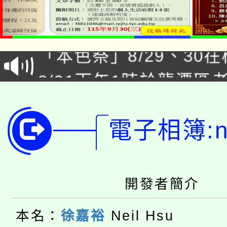
公告本校115學年度第1
「本色祭」8/29、30
代理(課)教師甄選結果
8/21下午1時於龍潭區
場熱烈登場!
告(尚有缺額)
YOUNG桃局內行報名
徵才活動。
8月14至27日，桃園
電子相簿:ne
局官網。
115年桃園市運動會8/1
開!
桃園市低收入戶享有免
田徑場及游泳池舉行。
開發者簡介
大園自造教育及科技中心
視費優惠，中低收入戶
本名：
徐嘉裕
Neil Hsu
大溪自造教育及科技中心