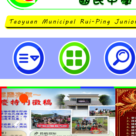
neilrpjhstyc網站設計者：徐嘉裕 N