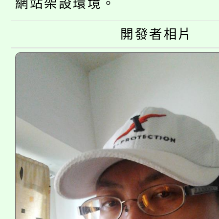
大園自造教育及科技中心
視費優惠，中低收入戶
網站架設環境。
大溪自造教育及科技中心
份教師增能研習
半價優惠，詳情可洽有
開發者相片
淨零綠生活教案入校路
份教師研習
者。
會