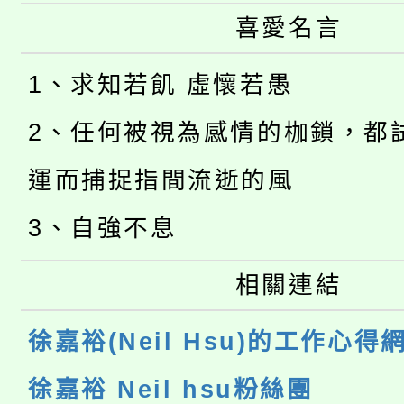
喜愛名言
1、求知若飢 虛懷若愚
2、任何被視為感情的枷鎖，都
運而捕捉指間流逝的風
3、自強不息
相關連結
徐嘉裕(Neil Hsu)的工作心得
徐嘉裕 Neil hsu粉絲團