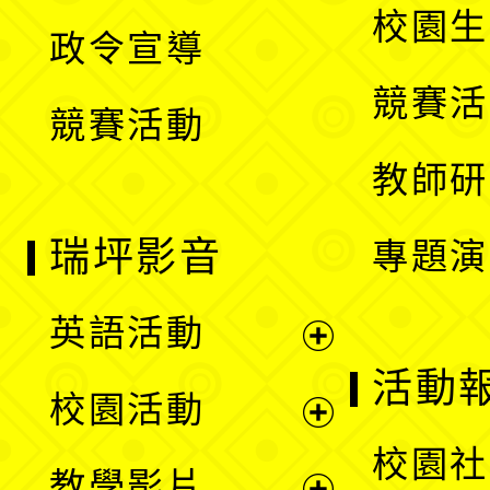
開
校園生
政令宣導
單
選
競賽活
競賽活動
單
教師研
瑞坪影音
專題演
英語活動
展
活動
校園活動
開
展
校園社
教學影片