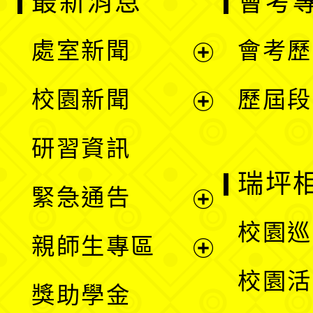
最新消息
會考
處室新聞
會考歷
展
校園新聞
歷屆段
開
展
研習資訊
選
開
瑞坪
緊急通告
單
選
展
校園巡
親師生專區
單
開
展
校園活
獎助學金
選