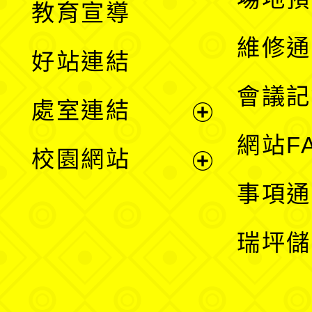
教育宣導
開
維修通
好站連結
選
會議記
處室連結
單
展
網站F
校園網站
開
展
事項通
選
開
瑞坪儲
單
選
單