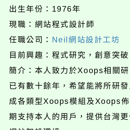
份教師增能研習
半價優惠，詳情可洽有
出生年份：1976年
淨零綠生活教案入校路
份教師研習
者。
現職：網站程式設計師
公告本校115學年度第1
會
任職公司：
Neil網站設計工坊
「本色祭」8/29、30
代理(課)教師甄選結果
目前興趣：程式研究，創意突破
8/21下午1時於龍潭區
場熱烈登場!
告(尚有缺額)
簡介：本人致力於Xoops相關
YOUNG桃局內行報名
徵才活動。
8月14至27日，桃園
已有數十餘年，希望能將所研發
局官網。
115年桃園市運動會8/1
成各類型Xoops模組及Xoops
開!
桃園市低收入戶享有免
田徑場及游泳池舉行。
期支持本人的用戶，提供台灣更