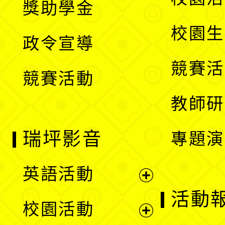
獎助學金
選
開
校園生
政令宣導
單
選
競賽活
競賽活動
單
教師研
瑞坪影音
專題演
英語活動
展
活動
校園活動