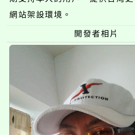
大園自造教育及科技中心
視費優惠，中低收入戶
網站架設環境。
大溪自造教育及科技中心
份教師增能研習
半價優惠，詳情可洽有
淨零綠生活教案入校路
份教師研習
開發者相片
者。
115年食農教育專業人
會
程