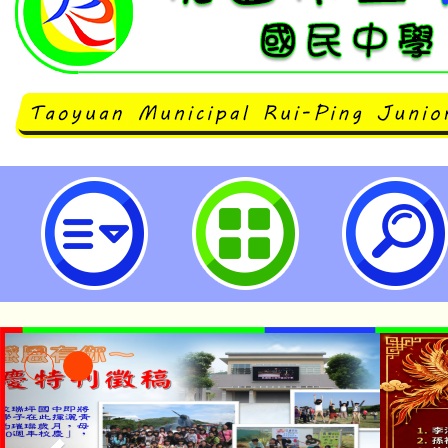
neilrpjhstyc網站設計者：徐嘉裕 N