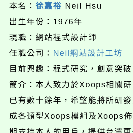
大溪自造教育及科技中心
份教師增能研習
半價優惠，詳情可洽有
本名：
徐嘉裕
Neil Hsu
淨零綠生活教案入校路
份教師研習
者。
出生年份：1976年
115年食農教育專業人
會
現職：網站程式設計師
「本色祭」8/29、30
程
任職公司：
Neil網站設計工坊
8/21下午1時於龍潭區
場熱烈登場!
目前興趣：程式研究，創意突破
YOUNG桃局內行報名
徵才活動。
簡介：本人致力於Xoops相關
8月14至27日，桃園
局官網。
已有數十餘年，希望能將所研發
115年桃園市運動會8/1
開!
成各類型Xoops模組及Xoops
桃園市低收入戶享有免
田徑場及游泳池舉行。
期支持本人的用戶，提供台灣更