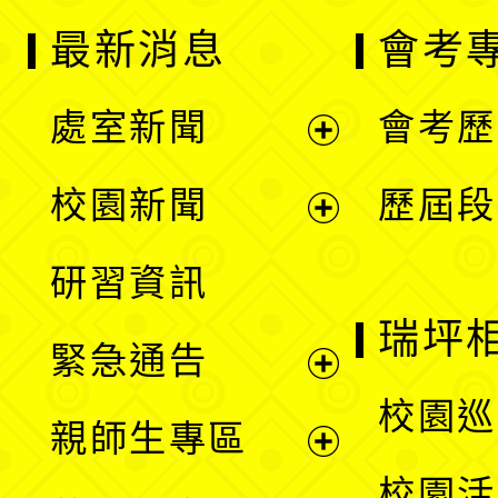
最新消息
會考
處室新聞
會考歷
展
校園新聞
歷屆段
開
展
研習資訊
選
開
瑞坪
緊急通告
單
選
展
校園巡
親師生專區
單
開
展
校園活