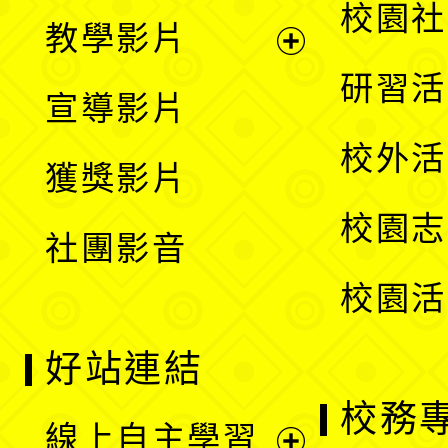
開
展
校園社
教學影片
選
開
展
研習活
宣導影片
單
選
開
校外活
獲獎影片
單
選
校園志
社團影音
單
校園活
好站連結
校務
線上自主學習