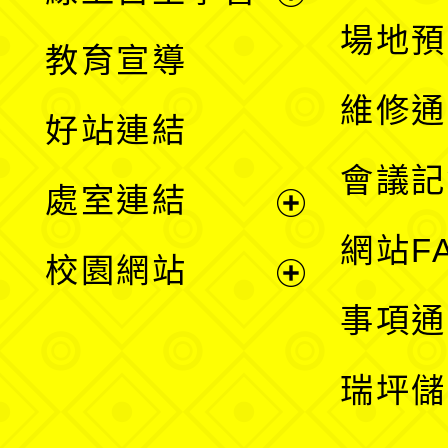
展
場地預
教育宣導
開
維修通
好站連結
選
會議記
處室連結
單
展
網站F
校園網站
開
展
事項通
選
開
瑞坪儲
單
選