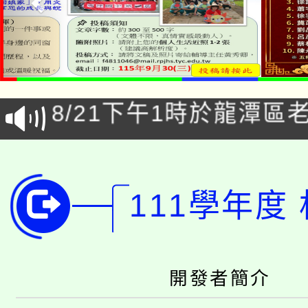
「本色祭」8/29、30
8/21下午1時於龍潭區
場熱烈登場!
YOUNG桃局內行報名
徵才活動。
8月14至27日，桃園
局官網。
111學年度
115年桃園市運動會8/1
開!
桃園市低收入戶享有免
田徑場及游泳池舉行。
大園自造教育及科技中心
視費優惠，中低收入戶
開發者簡介