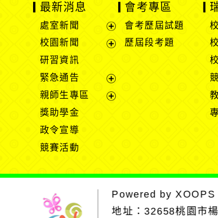
最新消息
會考專區
處室新聞
會考歷屆試題
展
校園新聞
歷屆段考題
開
展
研習資訊
選
開
緊急通告
單
選
展
親師生專區
單
開
展
獎助學金
選
開
政令宣導
單
選
競賽活動
單
Powered by
XOOPS
地址：
32658桃園市