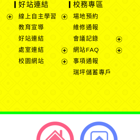
好站連結
校務專區
線上自主學習
場地預約
展
展
教育宣導
維修通報
開
開
好站連結
會議記錄
選
選
展
處室連結
網站FAQ
單
單
開
展
展
校園網站
事項通報
選
開
開
展
瑞坪儲蓄專戶
單
選
選
開
單
單
選
單