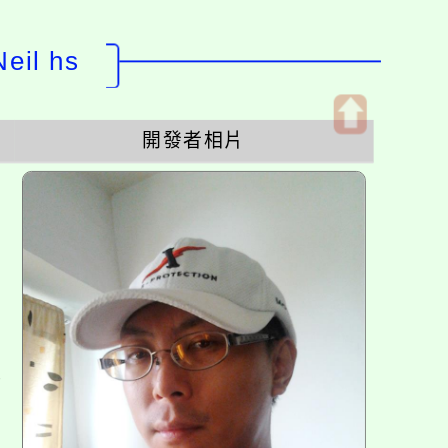
il hs
開發者相片
開
啟
上
方
區
塊
各