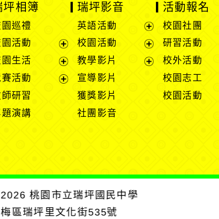
瑞坪相簿
瑞坪影音
活動報名
校園巡禮
英語活動
校園社團
展
校園活動
校園活動
研習活動
開
展
展
校園生活
教學影片
校外活動
選
開
開
展
展
競賽活動
宣導影片
校園志工
單
選
選
開
開
展
教師研習
獲獎影片
校園活動
單
單
選
選
開
專題演講
社團影音
單
單
選
單
2026
桃園市立瑞坪國民中學
楊梅區瑞坪里文化街535號