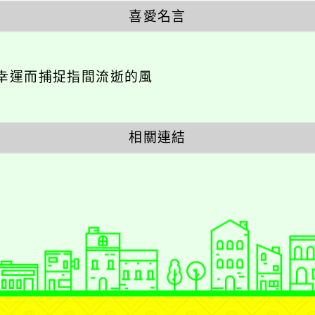
喜愛名言
幸運而捕捉指間流逝的風
相關連結