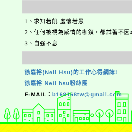
1、求知若飢 虛懷若愚
2、任何被視為感情的枷鎖，都試著不因
3、自強不息
徐嘉裕(Neil Hsu)的工作心得網誌!
徐嘉裕 Neil hsu粉絲團
E-MAIL：
b168168tw@gmail.com