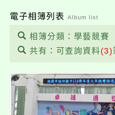
公告本校115學年度第
生本土語及新住民語歌
公告本校115學年度第
代理(課)教師甄選結果(
電子相簿列表
Album list
轉知中國文化大學推廣
代理(課)教師甄選結果(
相簿分類：學藝競賽
《TA101》溝通分析
共有：可查詢資料
(3)
程，歡迎學生輔導中心
心理、諮商輔導、社會
系所師生報名參加。