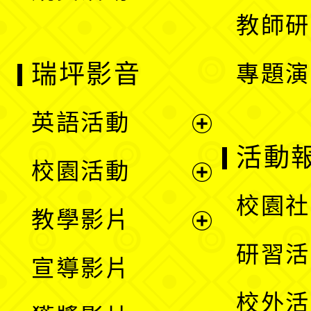
教師研
瑞坪影音
專題演
英語活動
展
活動
校園活動
開
展
校園社
教學影片
選
開
展
研習活
宣導影片
單
選
開
校外活