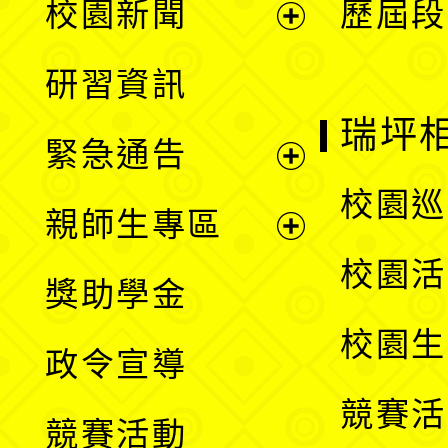
校園新聞
歷屆段
開
展
研習資訊
選
開
瑞坪
緊急通告
單
選
展
校園巡
親師生專區
單
開
展
校園活
獎助學金
選
開
校園生
政令宣導
單
選
競賽活
競賽活動
單