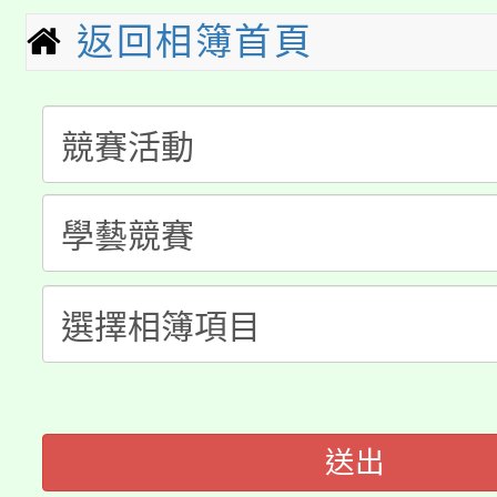
代理(課)教師甄選結果(
返回相簿首頁
轉知中國文化大學推廣
代理(課)教師甄選結果(
淨零綠生活教案入校路
《TA101》溝通分析
115年食農教育專業人
會
程，歡迎學生輔導中心
學期銜接期間理賠案件
程
心理、諮商輔導、社會
淨零綠領人才培育課程
學籍身 分審查程序及
系所師生報名參加。
公告本校115學年度第1
版
「2026金融保險知識
代理(課)教師甄選結果(
桃園市115學年度學生
車」活動
送出