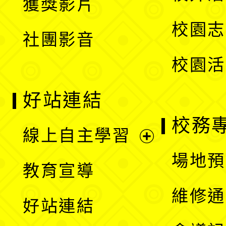
獲獎影片
單
選
校園志
社團影音
單
校園活
好站連結
校務
線上自主學習
展
場地預
教育宣導
開
維修通
好站連結
選