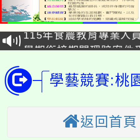
淨零綠生活教案入校路
115年食農教育專業人
會
學期銜接期間理賠案件
程
淨零綠領人才培育課程
學籍身 分審查程序及
公告本校115學年度第1
學藝競賽:桃
版
「2026金融保險知識
代理(課)教師甄選結果(
桃園市115學年度學生
車」活動
返回首頁
公告本校115學年度第
生本土語及新住民語歌
公告本校115學年度第