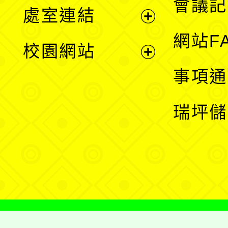
會議記
處室連結
單
展
網站F
校園網站
開
展
事項通
選
開
瑞坪儲
單
選
單