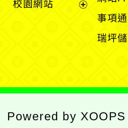
校園網站
開
展
事項通
選
開
瑞坪儲
單
選
單
Powered by
XOOPS