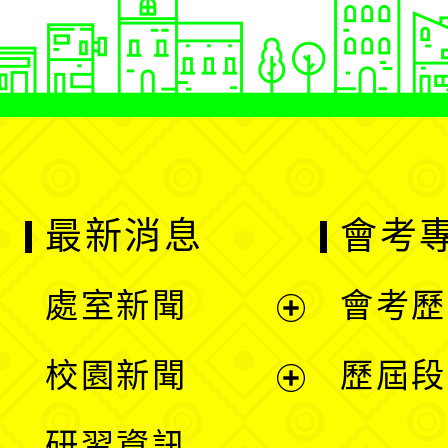
最新消息
會考
處室新聞
會考歷
展
校園新聞
歷屆段
開
展
研習資訊