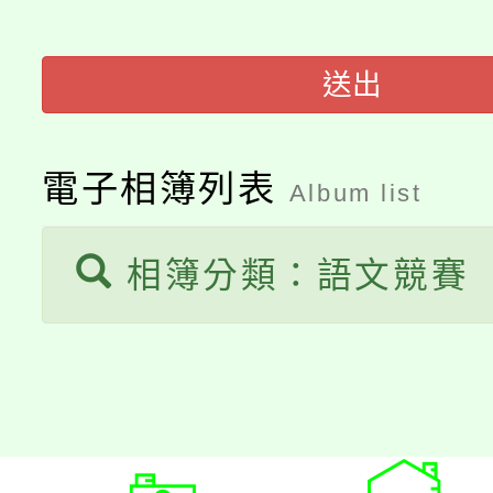
桃園市低收入戶享有免
田徑場及游泳池舉行。
送出
大園自造教育及科技中心
視費優惠，中低收入戶
大溪自造教育及科技中心
份教師增能研習
半價優惠，詳情可洽有
電子相簿列表
Album list
淨零綠生活教案入校路
份教師研習
者。
115年食農教育專業人
會
相簿分類：語文競賽
程