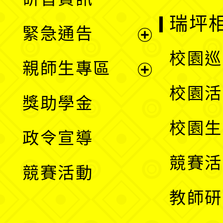
選
開
瑞坪
緊急通告
單
選
展
校園巡
親師生專區
單
開
展
校園活
獎助學金
選
開
校園生
政令宣導
單
選
競賽活
競賽活動
單
教師研