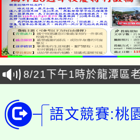
「本色祭」8/29、30
8/21下午1時於龍潭區
場熱烈登場!
YOUNG桃局內行報名
徵才活動。
8月14至27日，桃園
局官網。
語文競賽:桃
115年桃園市運動會8/1
開!
桃園市低收入戶享有免
田徑場及游泳池舉行。