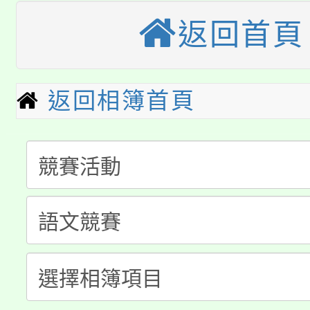
大園自造教育及科技中心
視費優惠，中低收入戶
返回首頁
大溪自造教育及科技中心
份教師增能研習
半價優惠，詳情可洽有
淨零綠生活教案入校路
份教師研習
返回相簿首頁
者。
115年食農教育專業人
會
「本色祭」8/29、30
程
8/21下午1時於龍潭區
場熱烈登場!
YOUNG桃局內行報名
徵才活動。
8月14至27日，桃園
局官網。
115年桃園市運動會8/1
開!