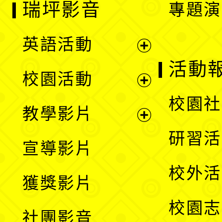
瑞坪影音
專題演
英語活動
展
活動
校園活動
開
展
校園社
教學影片
選
開
展
研習活
宣導影片
單
選
開
校外活
獲獎影片
單
選
校園志
社團影音