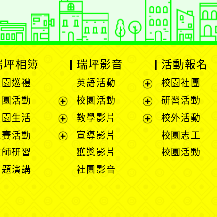
瑞坪相簿
瑞坪影音
活動報名
校園巡禮
英語活動
校園社團
展
校園活動
校園活動
研習活動
開
展
展
校園生活
教學影片
校外活動
選
開
開
展
展
競賽活動
宣導影片
校園志工
單
選
選
開
開
展
教師研習
獲獎影片
校園活動
單
單
選
選
開
專題演講
社團影音
單
單
選
單