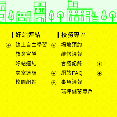
好站連結
校務專區
線上自主學習
場地預約
展
展
教育宣導
維修通報
開
開
好站連結
會議記錄
選
選
展
處室連結
網站FAQ
單
單
開
展
展
校園網站
事項通報
選
開
開
展
瑞坪儲蓄專戶
單
選
選
開
單
單
選
單