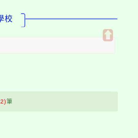
學校
開
啟
上
方
區
塊
(2)
筆