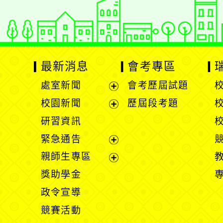
最新消息
會考專區
處室新聞
會考歷屆試題
展
校園新聞
歷屆段考題
開
展
研習資訊
選
開
緊急通告
單
選
展
親師生專區
單
開
展
獎助學金
選
開
政令宣導
單
選
競賽活動
單