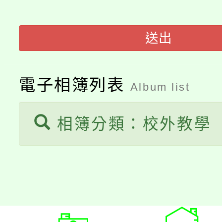
桃園市低收入戶享有免
田徑場及游泳池舉行。
大園自造教育及科技中心
視費優惠，中低收入戶
送出
大溪自造教育及科技中心
份教師增能研習
半價優惠，詳情可洽有
淨零綠生活教案入校路
電子相簿列表
份教師研習
Album list
者。
115年食農教育專業人
會
相簿分類：校外教學
程