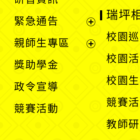
選
開
瑞坪
緊急通告
單
選
展
校園巡
親師生專區
單
開
展
校園活
獎助學金
選
開
校園生
政令宣導
單
選
競賽活
競賽活動
單
教師研