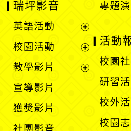
瑞坪影音
專題演
英語活動
展
活動
校園活動
開
展
校園社
教學影片
選
開
展
研習活
宣導影片
單
選
開
校外活
獲獎影片
單
選
校園志
社團影音