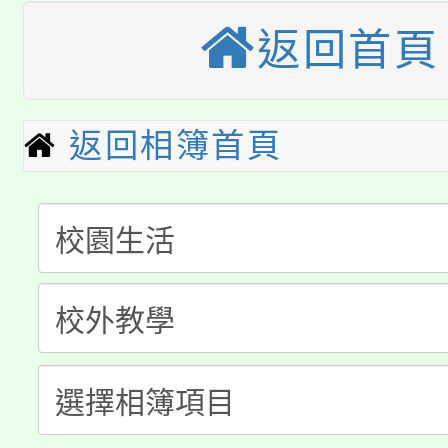
大園自造教育及科技中心
視費優惠，中低收入戶
返回首頁
大溪自造教育及科技中心
份教師增能研習
半價優惠，詳情可洽有
淨零綠生活教案入校路
份教師研習
者。
返回相簿首頁
115年食農教育專業人
會
「本色祭」8/29、30
程
8/21下午1時於龍潭區
場熱烈登場!
YOUNG桃局內行報名
徵才活動。
8月14至27日，桃園
局官網。
115年桃園市運動會8/1
開!