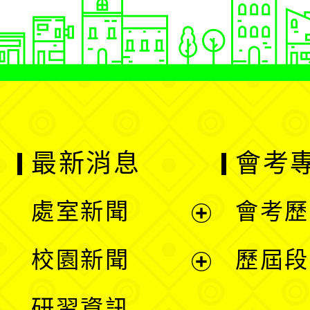
最新消息
會考
處室新聞
會考歷
展
校園新聞
歷屆段
開
展
研習資訊