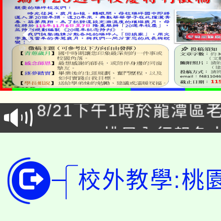
「本色祭」8/29、30
8/21下午1時於龍潭區
場熱烈登場!
YOUNG桃局內行報名
徵才活動。
8月14至27日，桃園
局官網。
校外教學:桃
115年桃園市運動會8/1
開!
桃園市低收入戶享有免
田徑場及游泳池舉行。