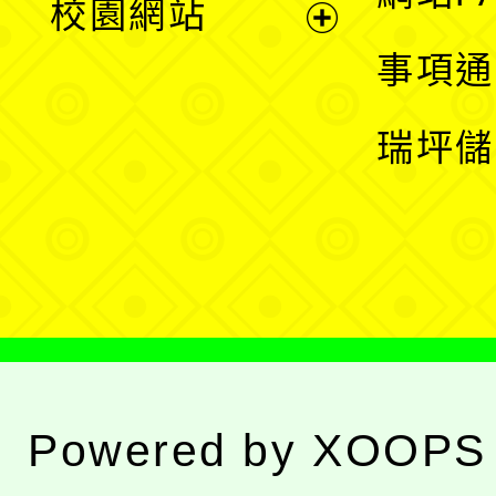
校園網站
開
展
事項通
選
開
瑞坪儲
單
選
單
Powered by
XOOPS