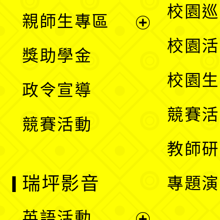
展
校園巡
親師生專區
單
開
展
校園活
獎助學金
選
開
校園生
政令宣導
單
選
競賽活
競賽活動
單
教師研
瑞坪影音
專題演
英語活動