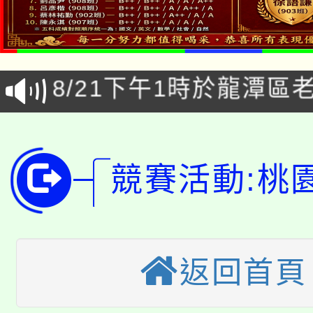
公告本校115學年度第1
「本色祭」8/29、30
代理(課)教師甄選結果
8/21下午1時於龍潭區
場熱烈登場!
告(尚有缺額)
YOUNG桃局內行報名
徵才活動。
8月14至27日，桃園
局官網。
競賽活動:桃
115年桃園市運動會8/1
開!
桃園市低收入戶享有免
田徑場及游泳池舉行。
大園自造教育及科技中心
視費優惠，中低收入戶
返回首頁
大溪自造教育及科技中心
份教師增能研習
半價優惠，詳情可洽有