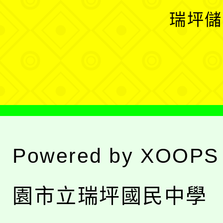
選
開
瑞坪儲
單
選
單
Powered by
XOOPS
園市立瑞坪國民中學