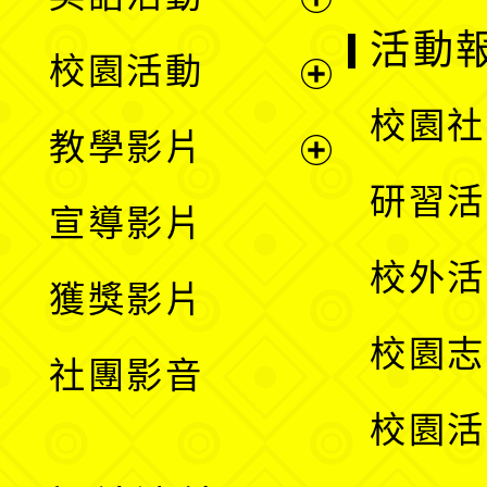
展
活動
校園活動
開
展
校園社
教學影片
選
開
展
研習活
宣導影片
單
選
開
校外活
獲獎影片
單
選
校園志
社團影音
單
校園活