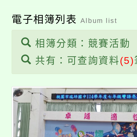
大溪自造教育及科技中心
份教師增能研習
半價優惠，詳情可洽有
淨零綠生活教案入校路
電子相簿列表
份教師研習
Album list
者。
會
相簿分類：競賽活動
共有：可查詢資料
(5)