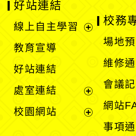
好站連結
校務
線上自主學習
展
場地預
教育宣導
開
維修通
好站連結
選
會議記
處室連結
單
展
網站F
校園網站
開
展
事項通