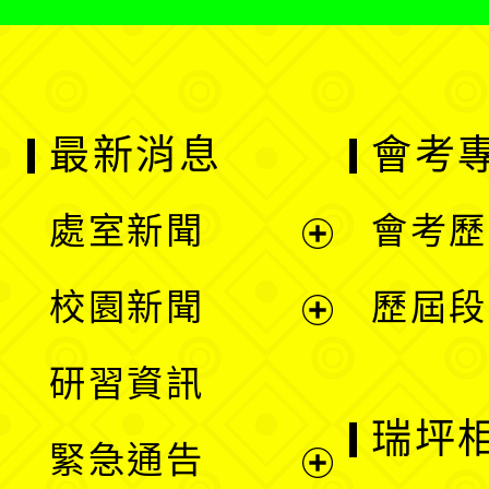
最新消息
會考
處室新聞
會考歷
展
校園新聞
歷屆段
開
展
研習資訊
選
開
瑞坪
緊急通告
單
選