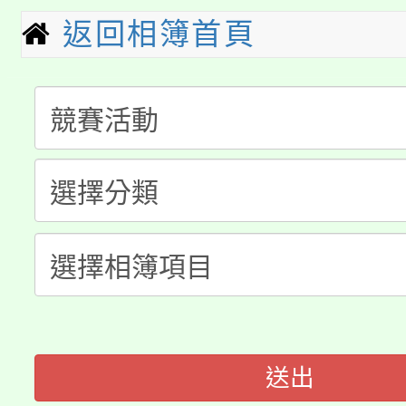
淨零綠生活教案入校路
份教師研習
者。
返回相簿首頁
公告本校115學年度第1
會
「本色祭」8/29、30
代理(課)教師甄選結果
8/21下午1時於龍潭區
場熱烈登場!
告(尚有缺額)
YOUNG桃局內行報名
徵才活動。
8月14至27日，桃園
局官網。
115年桃園市運動會8/1
開!
桃園市低收入戶享有免
田徑場及游泳池舉行。
大園自造教育及科技中心
視費優惠，中低收入戶
送出