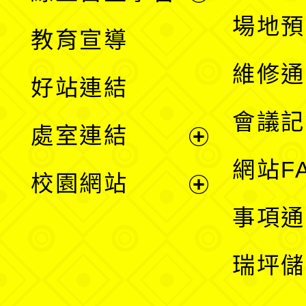
展
場地預
教育宣導
開
維修通
好站連結
選
會議記
處室連結
單
展
網站F
校園網站
開
展
事項通
選
開
瑞坪儲
單
選