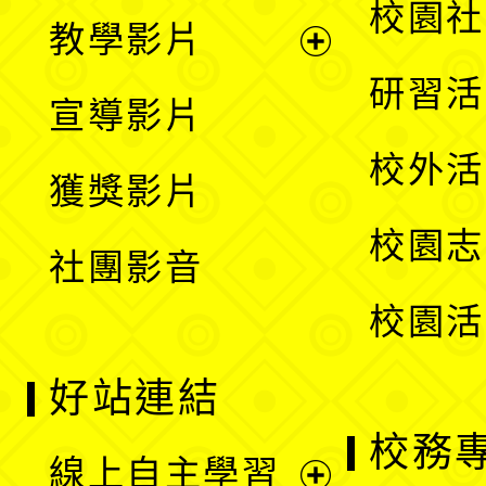
展
校園社
教學影片
選
開
展
研習活
宣導影片
單
選
開
校外活
獲獎影片
單
選
校園志
社團影音
單
校園活
好站連結
校務
線上自主學習