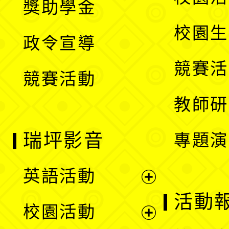
獎助學金
選
開
校園生
政令宣導
單
選
競賽活
競賽活動
單
教師研
瑞坪影音
專題演
英語活動
展
活動
校園活動
開