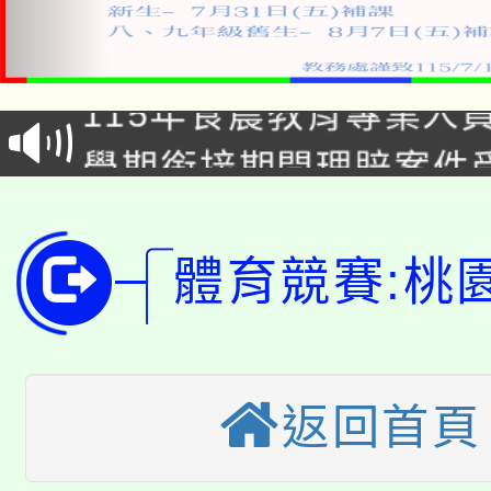
淨零綠生活教案入校路
115年食農教育專業人
會
學期銜接期間理賠案件
程
淨零綠領人才培育課程
學籍身 分審查程序及
公告本校115學年度第1
體育競賽:桃
版
「2026金融保險知識
代理(課)教師甄選結果(
桃園市115學年度學生
車」活動
返回首頁
公告本校115學年度第
生本土語及新住民語歌
公告本校115學年度第