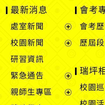
最新消息
會考
處室新聞
會考歷
展
校園新聞
歷屆段
開
展
研習資訊
選
開
瑞坪
緊急通告
單
選
展
校園巡
親師生專區
單
開
展
校園活