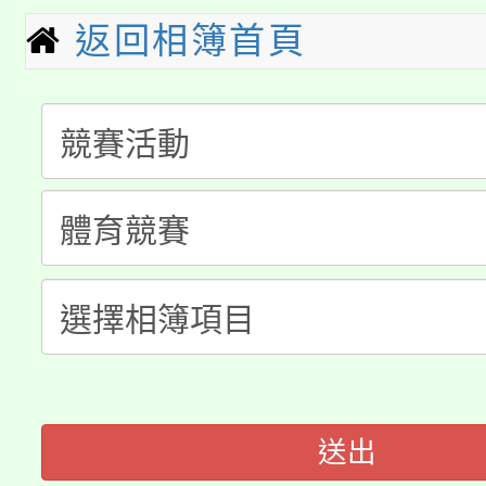
代理(課)教師甄選結果(
返回相簿首頁
轉知中國文化大學推廣
代理(課)教師甄選結果(
淨零綠生活教案入校路
《TA101》溝通分析
115年食農教育專業人
會
程，歡迎學生輔導中心
學期銜接期間理賠案件
程
心理、諮商輔導、社會
淨零綠領人才培育課程
學籍身 分審查程序及
系所師生報名參加。
公告本校115學年度第1
版
「2026金融保險知識
代理(課)教師甄選結果(
桃園市115學年度學生
車」活動
送出
公告本校115學年度第