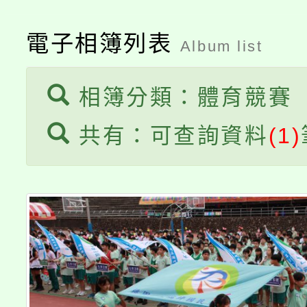
生本土語及新住民語歌
公告本校115學年度第
代理(課)教師甄選結果(
電子相簿列表
Album list
轉知中國文化大學推廣
代理(課)教師甄選結果(
相簿分類：體育競賽
《TA101》溝通分析
共有：可查詢資料
(1)
程，歡迎學生輔導中心
心理、諮商輔導、社會
系所師生報名參加。