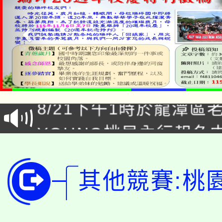
「本色祭」8/29、30
8/21下午1時於龍潭區
場熱烈登場!
YOUNG桃局內行報名
徵才活動。
8月14至27日，桃園
局官網。
其他競賽:桃
115年桃園市運動會8/1
開!
桃園市低收入戶享有免
田徑場及游泳池舉行。