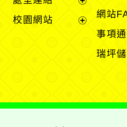
單
展
網站F
校園網站
開
展
事項通
選
開
瑞坪儲
單
選
單