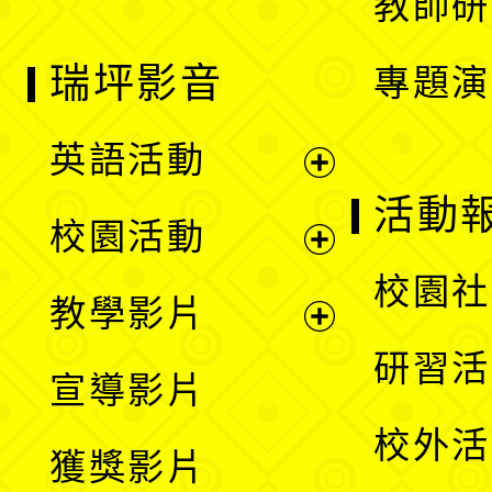
教師研
瑞坪影音
專題演
英語活動
展
活動
校園活動
開
展
校園社
教學影片
選
開
展
研習活
宣導影片
單
選
開
校外活
獲獎影片
單
選