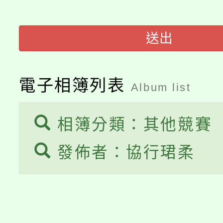
桃園市低收入戶享有免
田徑場及游泳池舉行。
大園自造教育及科技中心
視費優惠，中低收入戶
送出
大溪自造教育及科技中心
份教師增能研習
半價優惠，詳情可洽有
淨零綠生活教案入校路
份教師研習
電子相簿列表
Album list
者。
115年食農教育專業人
會
相簿分類：其他競賽
程
發佈者：協行珺柔