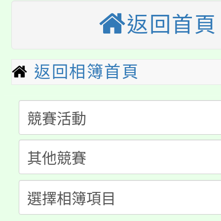
大園自造教育及科技中心
視費優惠，中低收入戶
返回首頁
大溪自造教育及科技中心
份教師增能研習
半價優惠，詳情可洽有
淨零綠生活教案入校路
份教師研習
者。
返回相簿首頁
115年食農教育專業人
會
「本色祭」8/29、30
程
8/21下午1時於龍潭區
場熱烈登場!
YOUNG桃局內行報名
徵才活動。
8月14至27日，桃園
局官網。
115年桃園市運動會8/1
開!