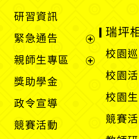
開
展
研習資訊
選
開
瑞坪
緊急通告
單
選
展
校園巡
親師生專區
單
開
展
校園活
獎助學金
選
開
校園生
政令宣導
單
選
競賽活
競賽活動
單