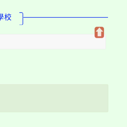
學校
開
啟
上
方
區
塊