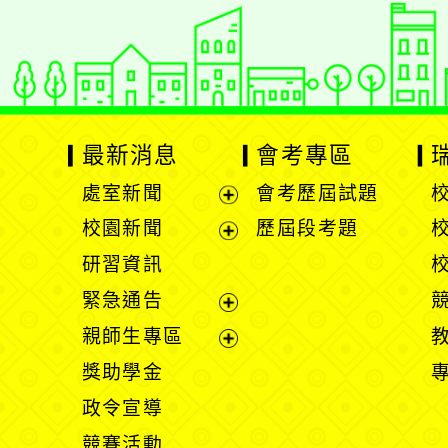
最新消息
會考專區
處室新聞
會考歷屆試題
展
校園新聞
歷屆段考題
開
展
研習資訊
選
開
緊急通告
單
選
展
親師生專區
單
開
展
獎助學金
選
開
政令宣導
單
選
競賽活動