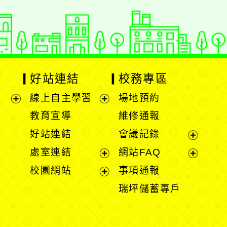
好站連結
校務專區
線上自主學習
場地預約
展
展
教育宣導
維修通報
開
開
好站連結
會議記錄
選
選
展
處室連結
網站FAQ
單
單
開
展
展
校園網站
事項通報
選
開
開
展
瑞坪儲蓄專戶
單
選
選
開
單
單
選