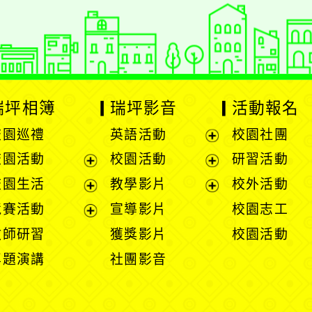
瑞坪相簿
瑞坪影音
活動報名
校園巡禮
英語活動
校園社團
展
校園活動
校園活動
研習活動
開
展
展
校園生活
教學影片
校外活動
選
開
開
展
展
競賽活動
宣導影片
校園志工
單
選
選
開
開
展
教師研習
獲獎影片
校園活動
單
單
選
選
開
專題演講
社團影音
單
單
選
單