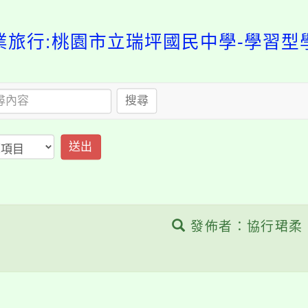
業旅行:桃園市立瑞坪國民中學-學習型
搜尋
送出
發佈者：協行珺柔