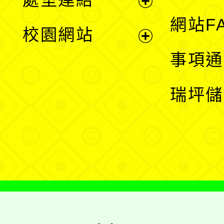
單
展
網站F
校園網站
開
展
事項通
選
開
瑞坪儲
單
選
單