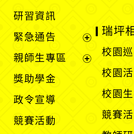
開
展
研習資訊
選
開
瑞坪
緊急通告
單
選
展
校園巡
親師生專區
單
開
展
校園活
獎助學金
選
開
校園生
政令宣導
單
選
競賽活
競賽活動
單