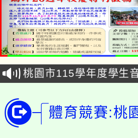
公告本校115學年度第1
「2026金融保險知識
代理(課)教師甄選結果(
桃園市115學年度學生
車」活動
公告本校115學年度第
生本土語及新住民語歌
公告本校115學年度第
代理(課)教師甄選結果(
體育競賽:桃
轉知中國文化大學推廣
代理(課)教師甄選結果(
轉知苗栗縣政府辦理11
《TA101》溝通分析