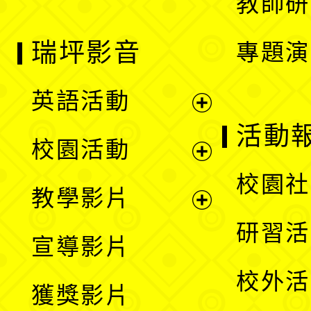
教師研
瑞坪影音
專題演
英語活動
展
活動
校園活動
開
展
校園社
教學影片
選
開
展
研習活
宣導影片
單
選
開
校外活
獲獎影片
單
選