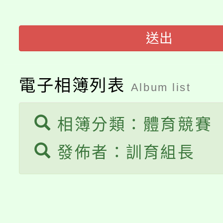
轉知苗栗縣政府辦理11
《TA101》溝通分析
送出
桃園市115學年度學生
縣市「校園短影音徵選
程，歡迎學生輔導中心
「桃園市補助參觀特色
要點
門員」簡章及活動海報
心理、諮商輔導、社會
電子相簿列表
Album list
115年度「教育部表揚
展演活動實施計畫」
踴躍報名參加。
系所師生報名參加。
義教育推展貢獻獎」
相簿分類：體育競賽
發佈者：訓育組長