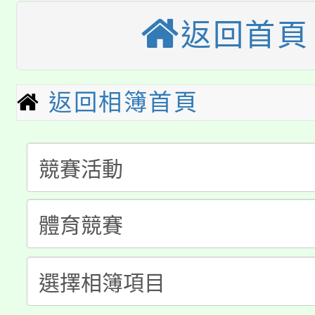
桃園市115學年度學生
縣市「校園短影音徵選
返回首頁
程，歡迎學生輔導中心
「桃園市補助參觀特色
要點
門員」簡章及活動海報
心理、諮商輔導、社會
115年度「教育部表揚
展演活動實施計畫」
返回相簿首頁
踴躍報名參加。
系所師生報名參加。
公告本校115學年度第1
義教育推展貢獻獎」
「2026金融保險知識
代理(課)教師甄選結果(
桃園市115學年度學生
車」活動
公告本校115學年度第
生本土語及新住民語歌
公告本校115學年度第
代理(課)教師甄選結果(
轉知中國文化大學推廣
代理(課)教師甄選結果(