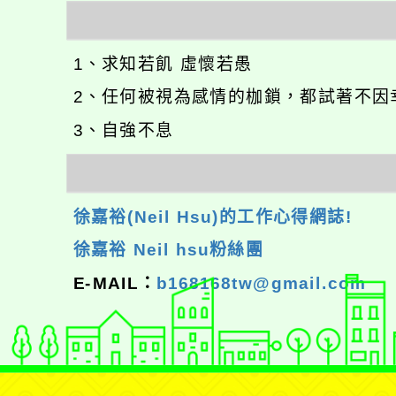
1、求知若飢 虛懷若愚
2、任何被視為感情的枷鎖，都試著不因
3、自強不息
徐嘉裕(Neil Hsu)的工作心得網誌!
徐嘉裕 Neil hsu粉絲團
E-MAIL：
b168168tw@gmail.com