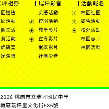
瑞坪相簿
瑞坪影音
活動報名
校園巡禮
英語活動
校園社團
展
校園活動
校園活動
研習活動
開
展
展
校園生活
教學影片
校外活動
選
開
開
展
展
競賽活動
宣導影片
校園志工
單
選
選
開
開
展
教師研習
獲獎影片
校園活動
單
單
選
選
開
專題演講
社團影音
單
單
選
單
2026
桃園市立瑞坪國民中學
楊梅區瑞坪里文化街535號