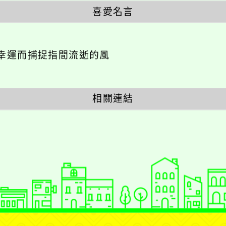
喜愛名言
幸運而捕捉指間流逝的風
相關連結