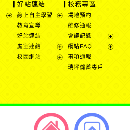
好站連結
校務專區
線上自主學習
場地預約
展
展
教育宣導
維修通報
開
開
好站連結
會議記錄
選
選
展
處室連結
網站FAQ
單
單
開
展
展
校園網站
事項通報
選
開
開
展
瑞坪儲蓄專戶
單
選
選
開
單
單
選
單