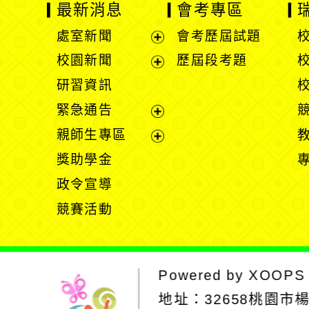
最新消息
會考專區
處室新聞
會考歷屆試題
展
校園新聞
歷屆段考題
開
展
研習資訊
選
開
緊急通告
單
選
展
親師生專區
單
開
展
獎助學金
選
開
政令宣導
單
選
競賽活動
單
Powered by
XOOPS
地址：
32658桃園市