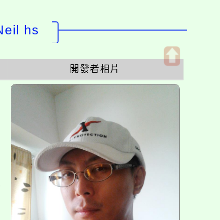
il hs
開發者相片
開
啟
上
方
區
塊
各