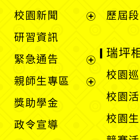
展
校園新聞
歷屆段
開
展
研習資訊
選
開
瑞坪
緊急通告
單
選
展
校園巡
親師生專區
單
開
展
校園活
獎助學金
選
開
校園生
政令宣導
單
選