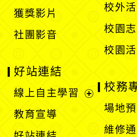
開
校外活
獲獎影片
單
選
校園志
社團影音
單
校園活
好站連結
校務
線上自主學習
展
場地預
教育宣導
開
維修通
好站連結