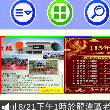
班級即時通知-使用說明
「本色祭」8/29、30
8/21下午1時於龍潭區
場熱烈登場!