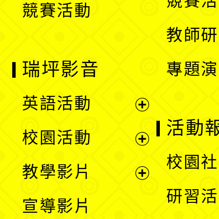
競賽活
競賽活動
單
教師研
瑞坪影音
專題演
英語活動
展
活動
校園活動
開
展
校園社
教學影片
選
開
展
研習活
宣導影片
單
選