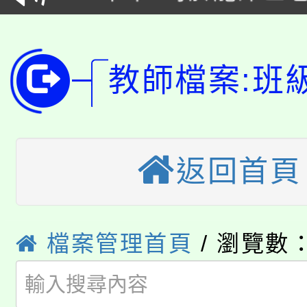
YOUNG桃局內行報名
徵才活動。
8月14至27日，桃園
局官網。
教師檔案:班
115年桃園市運動會8/1
開!
桃園市低收入戶享有免
田徑場及游泳池舉行。
大園自造教育及科技中心
視費優惠，中低收入戶
返回首頁
大溪自造教育及科技中心
份教師增能研習
半價優惠，詳情可洽有
淨零綠生活教案入校路
份教師研習
者。
檔案管理首頁
/ 瀏覽數：
115年食農教育專業人
會
「本色祭」8/29、30
程