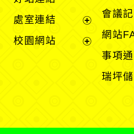
選
會議記
處室連結
單
展
網站F
校園網站
開
展
事項通
選
開
瑞坪儲
單
選
單