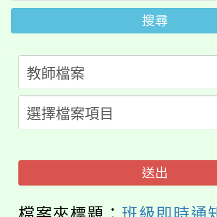
8/21下午1時於龍潭區
場熱烈登場!
搜尋
YOUNG桃局內行報名
徵才活動。
8月14至27日，桃園
局官網。
115年桃園市運動會8/1
開!
桃園市低收入戶享有免
田徑場及游泳池舉行。
大園自造教育及科技中心
視費優惠，中低收入戶
大溪自造教育及科技中心
份教師增能研習
半價優惠，詳情可洽有
送出
淨零綠生活教案入校路
份教師研習
者。
115年食農教育專業人
會
檔案夾標題：
班級即時通