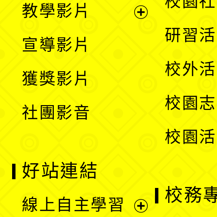
校園社
教學影片
選
開
展
研習活
宣導影片
單
選
開
校外活
獲獎影片
單
選
校園志
社團影音
單
校園活
好站連結
校務
線上自主學習