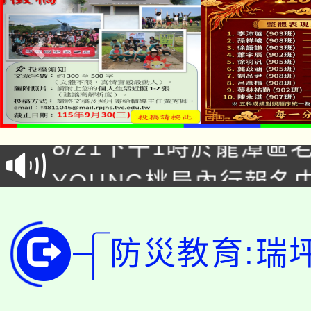
「本色祭」8/29、30
8/21下午1時於龍潭區
場熱烈登場!
YOUNG桃局內行報名
徵才活動。
8月14至27日，桃園
局官網。
115年桃園市運動會8/1
開!
防災教育:瑞
桃園市低收入戶享有免
田徑場及游泳池舉行。