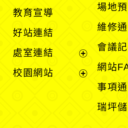
展
場地預
教育宣導
開
維修通
好站連結
選
會議記
處室連結
單
展
網站F
校園網站
開
展
事項通
選
開
瑞坪儲
單
選