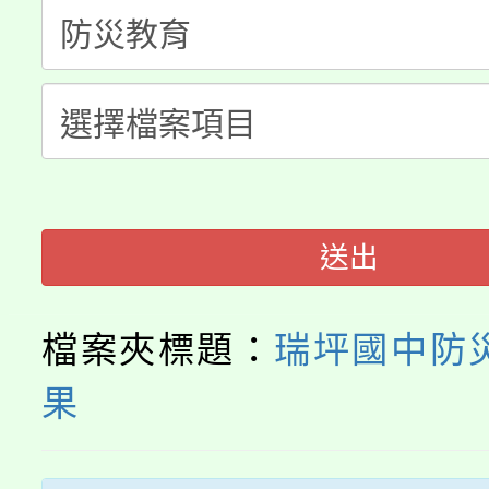
桃園市低收入戶享有免
田徑場及游泳池舉行。
大園自造教育及科技中心
視費優惠，中低收入戶
大溪自造教育及科技中心
份教師增能研習
半價優惠，詳情可洽有
淨零綠生活教案入校路
份教師研習
者。
115年食農教育專業人
會
送出
程
檔案夾標題：
瑞坪國中防
果