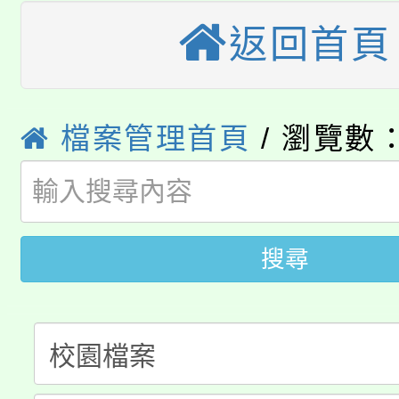
大園自造教育及科技中心
視費優惠，中低收入戶
返回首頁
大溪自造教育及科技中心
份教師增能研習
半價優惠，詳情可洽有
淨零綠生活教案入校路
份教師研習
者。
115年食農教育專業人
檔案管理首頁
/ 瀏覽數：
會
「本色祭」8/29、30
程
8/21下午1時於龍潭區
場熱烈登場!
搜尋
YOUNG桃局內行報名
徵才活動。
8月14至27日，桃園
局官網。
115年桃園市運動會8/1
開!