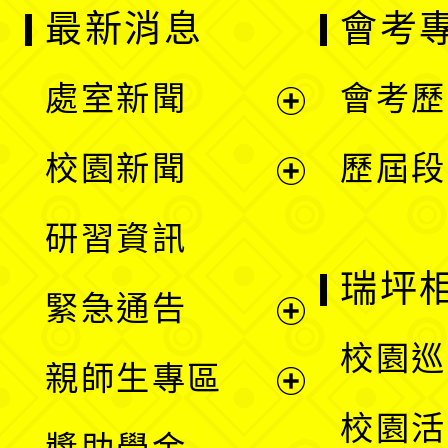
最新消息
會考
處室新聞
會考歷
展
校園新聞
歷屆段
開
展
研習資訊
選
開
瑞坪
緊急通告
單
選
展
校園巡
親師生專區
單
開
展
校園活