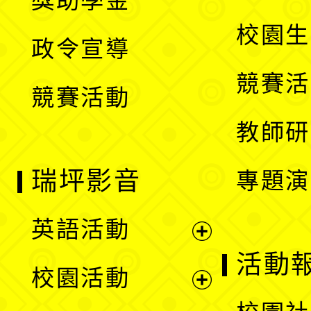
獎助學金
選
開
校園生
政令宣導
單
選
競賽活
競賽活動
單
教師研
瑞坪影音
專題演
英語活動
展
活動
校園活動
開
展