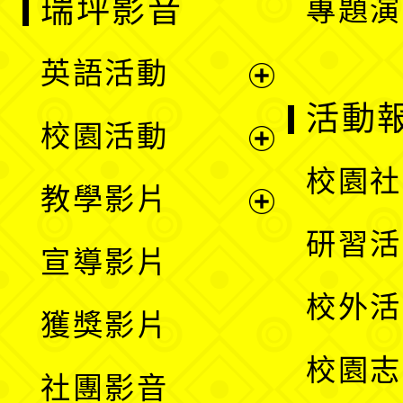
瑞坪影音
專題演
英語活動
展
活動
校園活動
開
展
校園社
教學影片
選
開
展
研習活
宣導影片
單
選
開
校外活
獲獎影片
單
選
校園志
社團影音
單