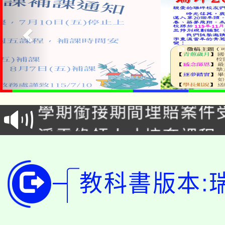
115年食農教育專業人
學期銜接期間理賠案件
程
淨零綠領人才培育課程
學籍身 分審查程序及
公告本校115學年度第1
版
教科書版本:
「2026金融保險知識
代理(課)教師甄選結果(
桃園市115學年度學生
車」活動