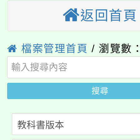
公告本校115學年度第
生本土語及新住民語歌
返回首頁
公告本校115學年度第
代理(課)教師甄選結果(
轉知中國文化大學推廣
代理(課)教師甄選結果(
檔案管理首頁
/ 瀏覽數：
轉知苗栗縣政府辦理11
《TA101》溝通分析
115年食農教育專業人
縣市「校園短影音徵選
程，歡迎學生輔導中心
學期銜接期間理賠案件
程
門員」簡章及活動海報
心理、諮商輔導、社會
搜尋
淨零綠領人才培育課程
學籍身 分審查程序及
踴躍報名參加。
系所師生報名參加。
公告本校115學年度第1
版
「2026金融保險知識
代理(課)教師甄選結果(