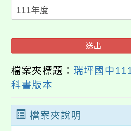
桃園市115學年度學生
車」活動
公告本校115學年度第
生本土語及新住民語歌
公告本校115學年度第
代理(課)教師甄選結果(
送出
轉知中國文化大學推廣
代理(課)教師甄選結果(
轉知苗栗縣政府辦理11
《TA101》溝通分析
檔案夾標題：
瑞坪國中11
縣市「校園短影音徵選
程，歡迎學生輔導中心
科書版本
門員」簡章及活動海報
心理、諮商輔導、社會
踴躍報名參加。
系所師生報名參加。
檔案夾說明