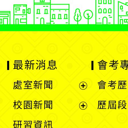
最新消息
會考
處室新聞
會考歷
展
校園新聞
歷屆段
開
展
研習資訊