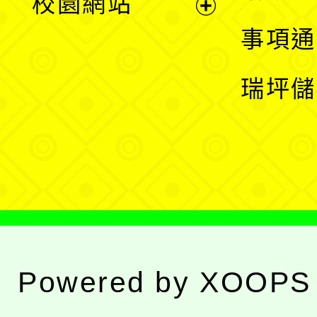
校園網站
開
展
事項通
選
開
瑞坪儲
單
選
單
Powered by
XOOPS