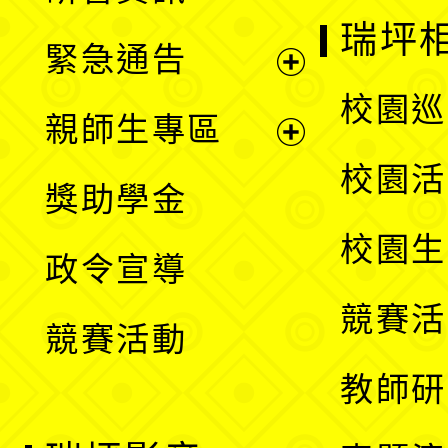
選
開
瑞坪
緊急通告
單
選
展
校園巡
親師生專區
單
開
展
校園活
獎助學金
選
開
校園生
政令宣導
單
選
競賽活
競賽活動
單
教師研