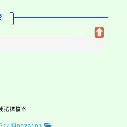
校
開
啟
上
方
區
塊
載選擇檔案
4期0526101