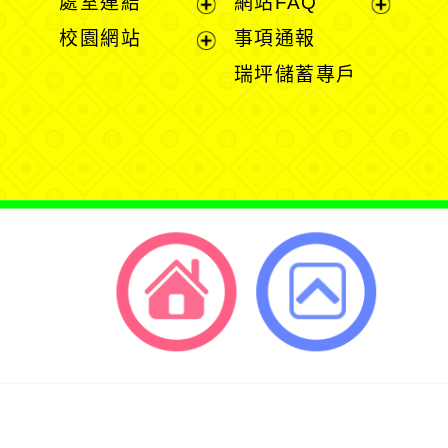
處室連結
網站FAQ
單
單
開
展
展
校園網站
事項通報
選
開
開
展
瑞坪儲蓄專戶
單
選
選
開
單
單
選
單
返回首頁
返回頂端