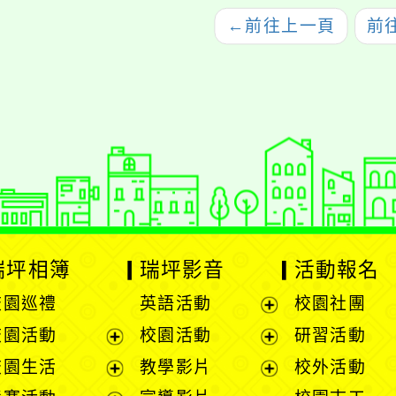
←
前往上一頁
前
瑞坪相簿
瑞坪影音
活動報名
校園巡禮
英語活動
校園社團
展
校園活動
校園活動
研習活動
開
展
展
校園生活
教學影片
校外活動
選
開
開
展
展