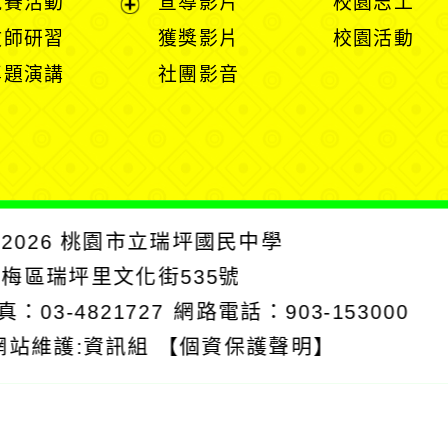
競賽活動
宣導影片
校園志工
單
選
選
開
開
展
教師研習
獲獎影片
校園活動
單
單
選
選
開
專題演講
社團影音
單
單
選
單
2026
桃園市立瑞坪國民中學
楊梅區瑞坪里文化街535號
真：03-4821727
網路電話：903-153000
網站維護:資訊組
【個資保護聲明】