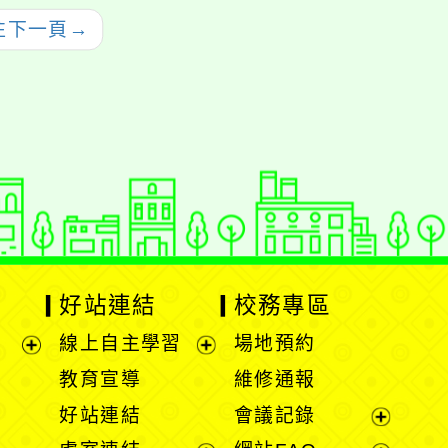
往下一頁
→
好站連結
校務專區
線上自主學習
場地預約
展
展
教育宣導
維修通報
開
開
好站連結
會議記錄
選
選
展