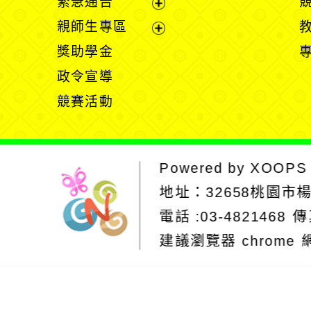
緊急通告
單
選
展
親師生專區
單
開
展
獎助學金
選
開
政令宣導
單
選
競賽活動
單
Powered by
XOOPS
地址：
32658桃園市
電話 :03-4821468
傳
建議瀏覽器 chrome
網站設計：Neil
網站設計工坊