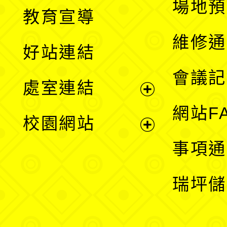
展
場地預
教育宣導
開
維修通
好站連結
選
會議記
處室連結
單
展
網站F
校園網站
開
展
事項通
選
開
瑞坪儲
單
選