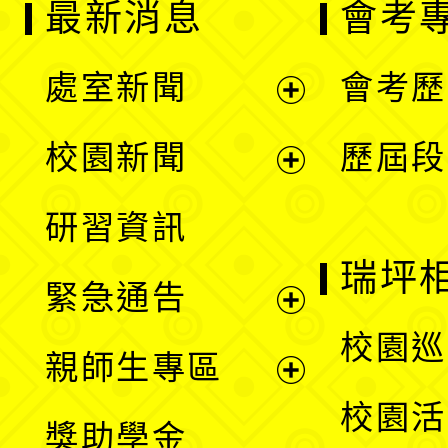
最新消息
會考
處室新聞
會考歷
展
校園新聞
歷屆段
開
展
研習資訊
選
開
瑞坪
緊急通告
單
選
展
校園巡
親師生專區
單
開
展
校園活
獎助學金