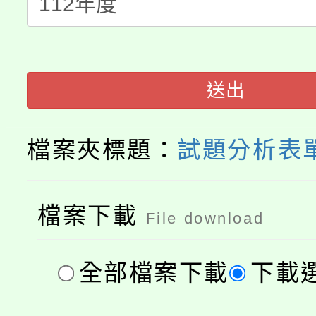
轉知苗栗縣政府辦理11
《TA101》溝通分析
桃園市115學年度學生
縣市「校園短影音徵選
程，歡迎學生輔導中心
「桃園市補助參觀特色
要點
門員」簡章及活動海報
心理、諮商輔導、社會
送出
展演活動實施計畫」
踴躍報名參加。
系所師生報名參加。
檔案夾標題：
試題分析表單
檔案下載
File download
全部檔案下載
下載