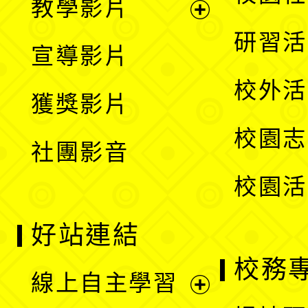
教學影片
選
開
展
研習活
宣導影片
單
選
開
校外活
獲獎影片
單
選
校園志
社團影音
單
校園活
好站連結
校務
線上自主學習