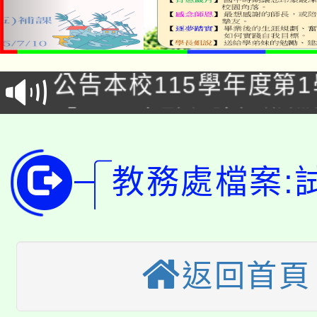
淨零綠領人才培育課程
公告本校115學年度第1
「2026金融保險知識
代理(課)教師甄選結果(
桃園市115學年度學生
車」活動
教務處檔案:
公告本校115學年度第
生本土語及新住民語歌
公告本校115學年度第
代理(課)教師甄選結果(
轉知中國文化大學推廣
代理(課)教師甄選結果(
返回首頁
轉知苗栗縣政府辦理11
《TA101》溝通分析