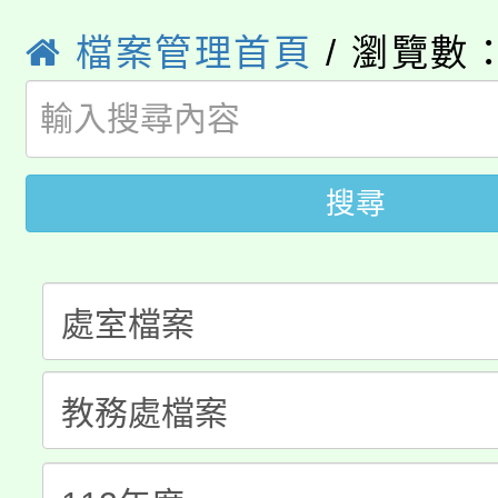
桃園市115學年度學生
縣市「校園短影音徵選
程，歡迎學生輔導中心
檔案管理首頁
/ 瀏覽數：
「桃園市補助參觀特色
要點
門員」簡章及活動海報
心理、諮商輔導、社會
淨零綠領人才培育課程
展演活動實施計畫」
踴躍報名參加。
系所師生報名參加。
公告本校115學年度第1
搜尋
「2026金融保險知識
代理(課)教師甄選結果(
桃園市115學年度學生
車」活動
公告本校115學年度第
生本土語及新住民語歌
公告本校115學年度第
代理(課)教師甄選結果(
轉知中國文化大學推廣
代理(課)教師甄選結果(