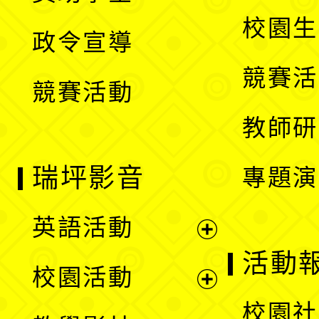
選
開
校園生
政令宣導
單
選
競賽活
競賽活動
單
教師研
瑞坪影音
專題演
英語活動
展
活動
校園活動
開
展
校園社