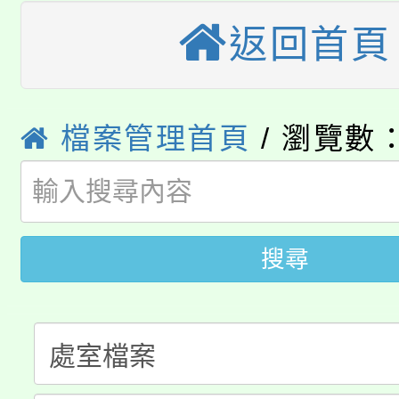
大園自造教育及科技中心
視費優惠，中低收入戶
返回首頁
大溪自造教育及科技中心
份教師增能研習
半價優惠，詳情可洽有
淨零綠生活教案入校路
份教師研習
者。
檔案管理首頁
/ 瀏覽數：
115年食農教育專業人
會
「本色祭」8/29、30
程
8/21下午1時於龍潭區
場熱烈登場!
搜尋
YOUNG桃局內行報名
徵才活動。
8月14至27日，桃園
局官網。
115年桃園市運動會8/1
開!