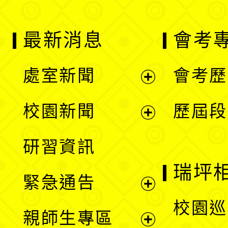
最新消息
會考
處室新聞
會考歷
展
校園新聞
歷屆段
開
展
研習資訊
選
開
瑞坪
緊急通告
單
選
展
校園巡
親師生專區
單