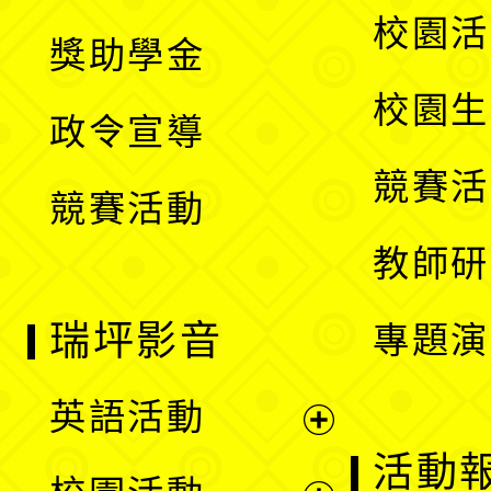
開
展
校園活
獎助學金
選
開
校園生
政令宣導
單
選
競賽活
競賽活動
單
教師研
瑞坪影音
專題演
英語活動
展
活動