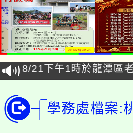
「本色祭」8/29、30
8/21下午1時於龍潭區
場熱烈登場!
YOUNG桃局內行報名
徵才活動。
8月14至27日，桃園
局官網。
學務處檔案:
115年桃園市運動會8/1
開!
桃園市低收入戶享有免
田徑場及游泳池舉行。