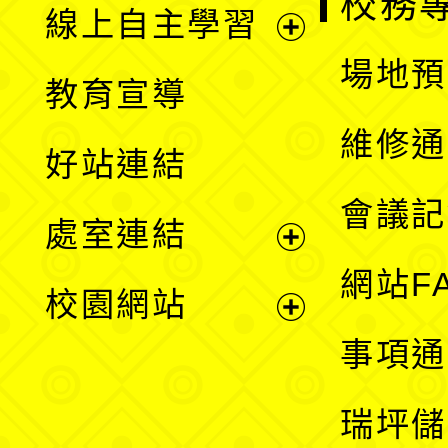
校務
線上自主學習
展
場地預
教育宣導
開
維修通
好站連結
選
會議記
處室連結
單
展
網站F
校園網站
開
展
事項通
選
開
瑞坪儲