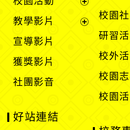
校園活動
開
展
校園社
教學影片
選
開
展
研習活
宣導影片
單
選
開
校外活
獲獎影片
單
選
校園志
社團影音
單
校園活
好站連結