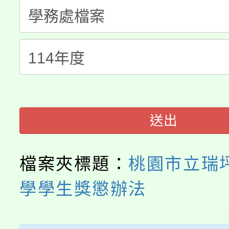
桃園市低收入戶享有免
田徑場及游泳池舉行。
大園自造教育及科技中心
視費優惠，中低收入戶
大溪自造教育及科技中心
份教師增能研習
半價優惠，詳情可洽有
淨零綠生活教案入校路
份教師研習
者。
115年食農教育專業人
會
送出
程
檔案夾標題：
桃園市立瑞
學學生獎懲辦法