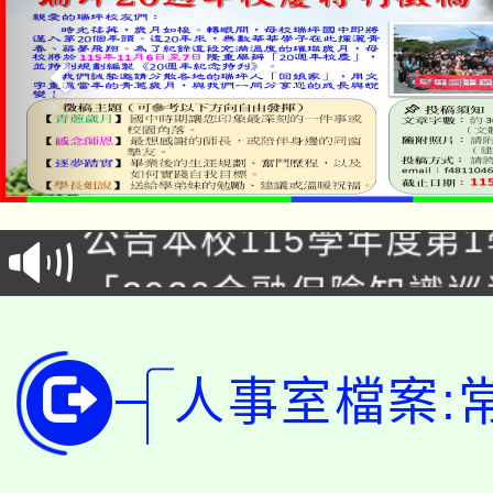
淨零綠領人才培育課程
公告本校115學年度第1
「2026金融保險知識
代理(課)教師甄選結果(
桃園市115學年度學生
車」活動
公告本校115學年度第
生本土語及新住民語歌
人事室檔案:
公告本校115學年度第
代理(課)教師甄選結果(