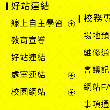
好站連結
校務
線上自主學習
展
場地預
教育宣導
開
維修通
好站連結
選
會議記
處室連結
單
展
網站F
校園網站
開
展
事項通