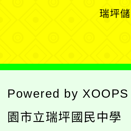
選
開
瑞坪儲
單
選
單
Powered by
XOOPS
園市立瑞坪國民中學