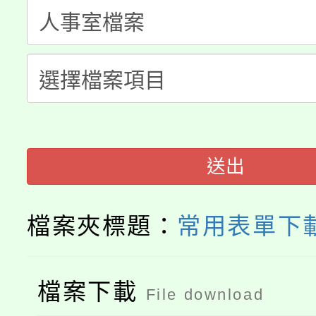
公告本校115學年度第
代理(課)教師甄選結果(
轉知中國文化大學推廣
代理(課)教師甄選結果(
轉知苗栗縣政府辦理11
《TA101》溝通分析
桃園市115學年度學生
縣市「校園短影音徵選
程，歡迎學生輔導中心
「桃園市補助參觀特色
要點
門員」簡章及活動海報
心理、諮商輔導、社會
送出
展演活動實施計畫」
踴躍報名參加。
系所師生報名參加。
檔案夾標題：
常用表單下
檔案下載
File download