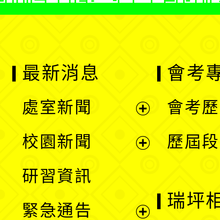
最新消息
會考
處室新聞
會考歷
展
校園新聞
歷屆段
開
展
研習資訊
選
開
瑞坪
緊急通告
單