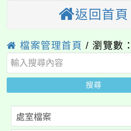
轉知中國文化大學推廣
代理(課)教師甄選結果(
返回首頁
轉知苗栗縣政府辦理11
《TA101》溝通分析
桃園市115學年度學生
縣市「校園短影音徵選
程，歡迎學生輔導中心
「桃園市補助參觀特色
檔案管理首頁
/ 瀏覽數：
要點
門員」簡章及活動海報
心理、諮商輔導、社會
淨零綠領人才培育課程
展演活動實施計畫」
踴躍報名參加。
系所師生報名參加。
公告本校115學年度第1
搜尋
「2026金融保險知識
代理(課)教師甄選結果(
桃園市115學年度學生
車」活動
公告本校115學年度第
生本土語及新住民語歌