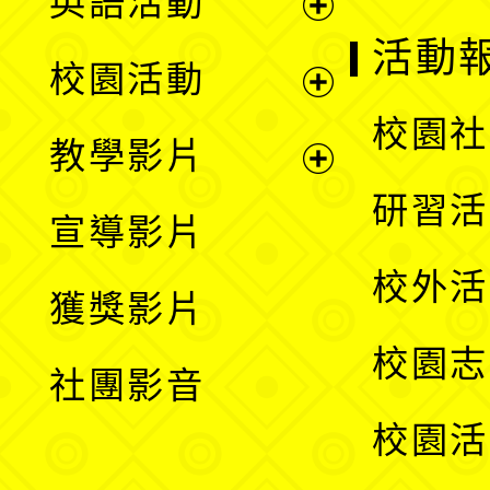
英語活動
展
活動
校園活動
開
展
校園社
教學影片
選
開
展
研習活
宣導影片
單
選
開
校外活
獲獎影片
單
選
校園志
社團影音
單
校園活