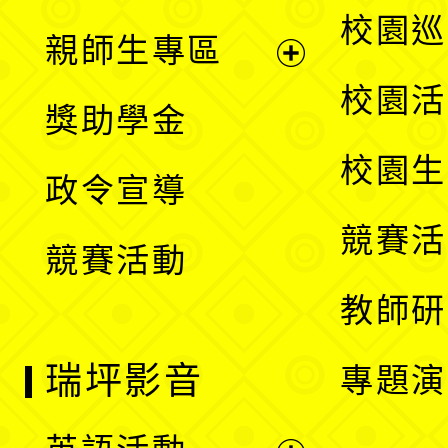
選
展
校園巡
親師生專區
單
開
展
校園活
獎助學金
選
開
校園生
政令宣導
單
選
競賽活
競賽活動
單
教師研
瑞坪影音
專題演