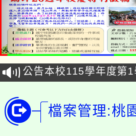
「2026金融保險知識
桃園市115學年度學生
車」活動
公告本校115學年度第
生本土語及新住民語歌
公告本校115學年度第
代理(課)教師甄選結果(
轉知中國文化大學推廣
代理(課)教師甄選結果(
檔案管理:桃
轉知苗栗縣政府辦理11
《TA101》溝通分析
桃園市115學年度學生
縣市「校園短影音徵選
程，歡迎學生輔導中心