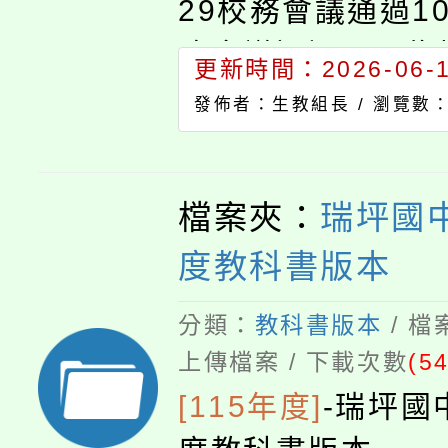
29校務會議通過103
務會議通過一、為
更新時間：2026-06-15
性解決問題之態度
發佈者：生教組長 /
瀏覽數：
權益，促進校園和
生申訴管道，特依
檔案夾：
瑞坪國中
師輔導與管教學生
度教科書版本
定「桃園縣立瑞坪
生申訴處理規
分類：
教科書版本
/ 
上傳檔案 / 下載次數
(54
[115年度]
-
瑞坪國