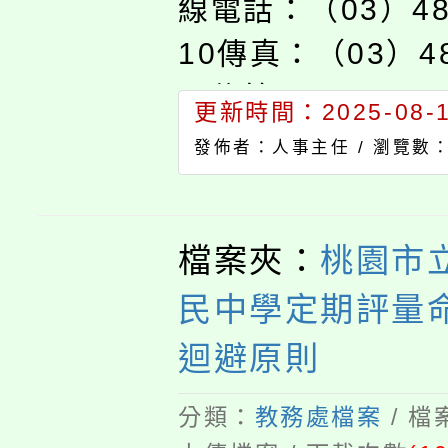
線電話：（03）48
10傳真：（03）48
子信箱：personnel
更新時間：2025-08-11
pjhs.tyc.edu.
發佈者：人事主任 /
瀏覽數：
市楊梅區文化街53
桃園市政府及所屬
檔案夾：
桃園市
員工職場霸凌防治
民中學定期評量
迴避原則
分類：
教務處檔案
/ 