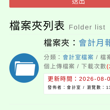
送出
桃園市115學年度學生
縣市「校園短影音徵選
程，歡迎學生輔導中心
「桃園市補助參觀特色
要點
門員」簡章及活動海報
心理、諮商輔導、社會
檔案夾列表
Folder list
115年度「教育部表揚
展演活動實施計畫」
踴躍報名參加。
系所師生報名參加。
「2026 ART TAIPE
檔案夾：
會計月
義教育推展貢獻獎」
博覽會」之「藝術教育
分類：
會計室檔案
/ 
個上傳檔案 / 下載次數
(
更新時間：2026-08-05
發佈者：會計室 /
瀏覽數：13