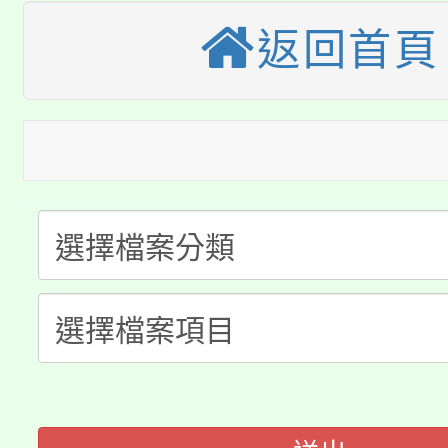
「桃園市補助參觀特色
要點
門員」簡章及活動海報
心理、諮商輔導、社會
返回首頁
115年度「教育部表揚
展演活動實施計畫」
踴躍報名參加。
系所師生報名參加。
「2026 ART TAIPE
義教育推展貢獻獎」
「2026金融保險知識
博覽會」之「藝術教育
桃園市115學年度學生
車」活動
公告本校115學年度第
生本土語及新住民語歌
公告本校115學年度第
代理(課)教師甄選結果(
轉知中國文化大學推廣
代理(課)教師甄選結果(
轉知苗栗縣政府辦理11
《TA101》溝通分析