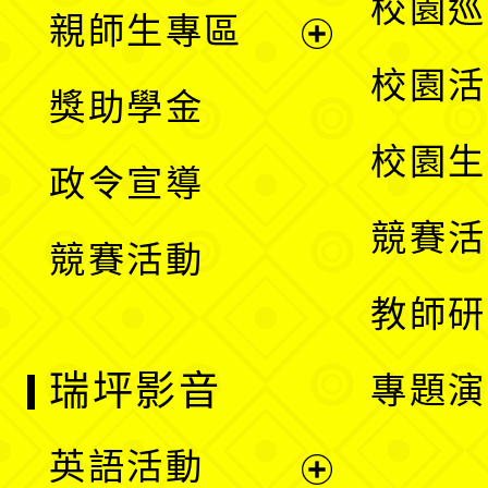
展
校園巡
親師生專區
單
開
展
校園活
獎助學金
選
開
校園生
政令宣導
單
選
競賽活
競賽活動
單
教師研
瑞坪影音
專題演
英語活動