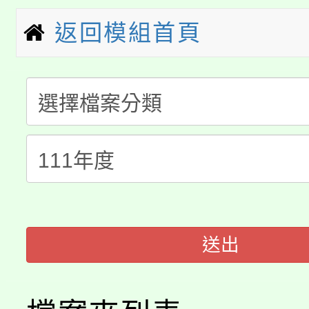
轉知中國文化大學推廣
代理(課)教師甄選結果(
返回模組首頁
淨零綠生活教案入校路
《TA101》溝通分析
115年食農教育專業人
會
程，歡迎學生輔導中心
學期銜接期間理賠案件
程
心理、諮商輔導、社會
淨零綠領人才培育課程
學籍身 分審查程序及
系所師生報名參加。
公告本校115學年度第1
版
「2026金融保險知識
代理(課)教師甄選結果(
桃園市115學年度學生
車」活動
送出
公告本校115學年度第
生本土語及新住民語歌