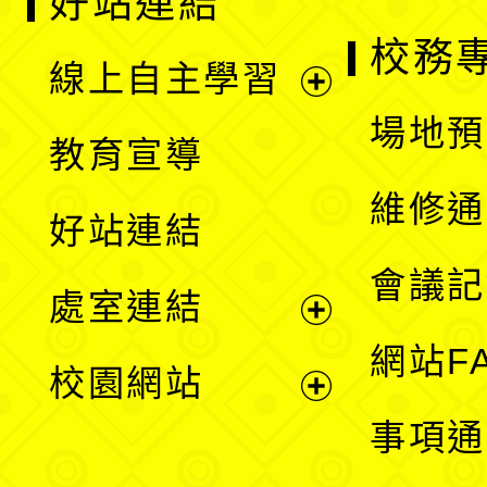
好站連結
校務
線上自主學習
展
場地預
教育宣導
開
維修通
好站連結
選
會議記
處室連結
單
展
網站F
校園網站
開
展
事項通
選