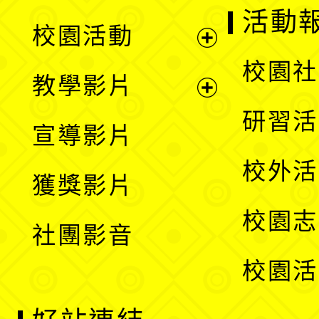
展
活動
校園活動
開
展
校園社
教學影片
選
開
展
研習活
宣導影片
單
選
開
校外活
獲獎影片
單
選
校園志
社團影音
單
校園活