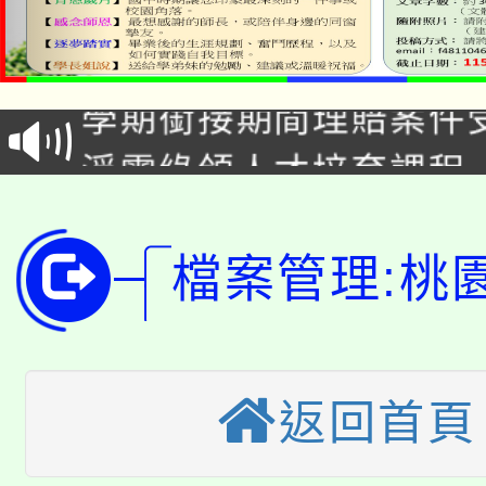
115年食農教育專業人
會
學期銜接期間理賠案件
程
淨零綠領人才培育課程
學籍身 分審查程序及
公告本校115學年度第1
版
「2026金融保險知識
檔案管理:桃
代理(課)教師甄選結果(
桃園市115學年度學生
車」活動
公告本校115學年度第
生本土語及新住民語歌
返回首頁
公告本校115學年度第
代理(課)教師甄選結果(