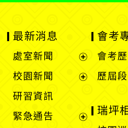
最新消息
會考
處室新聞
會考歷
展
校園新聞
歷屆段
開
展
研習資訊
選
開
瑞坪
緊急通告
單
選