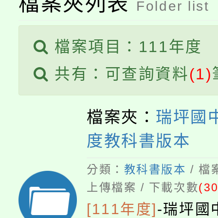
檔案夾列表
公告本校115學年度第
代理(課)教師甄選結果(
Folder list
轉知中國文化大學推廣
代理(課)教師甄選結果(
檔案項目：111年度
《TA101》溝通分析
共有：可查詢資料
(1)
程，歡迎學生輔導中心
心理、諮商輔導、社會
檔案夾：
瑞坪國中
系所師生報名參加。
度教科書版本
分類：
教科書版本
/ 
上傳檔案 / 下載次數
(30
[111年度]
-
瑞坪國