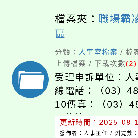
檔案夾：
職場霸
區
分類：
人事室檔案
/ 
上傳檔案 / 下載次數
(2)
受理申訴單位：人
線電話：（03）48
10傳真：（03）48
子信箱：personnel
更新時間：2025-08-11
pjhs.tyc.edu.
發佈者：人事主任 /
瀏覽數：