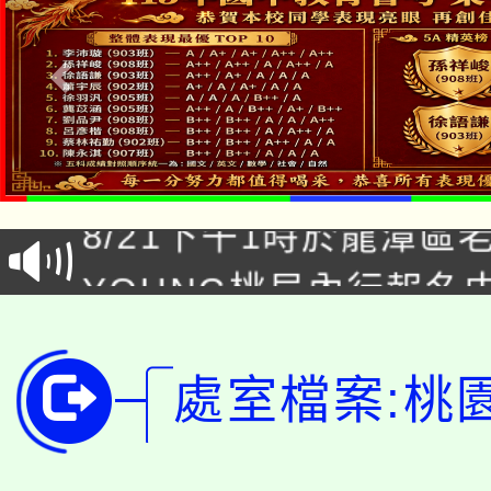
「本色祭」8/29、30
8/21下午1時於龍潭區
場熱烈登場!
YOUNG桃局內行報名
徵才活動。
8月14至27日，桃園
局官網。
115年桃園市運動會8/1
開!
處室檔案:桃
桃園市低收入戶享有免
田徑場及游泳池舉行。