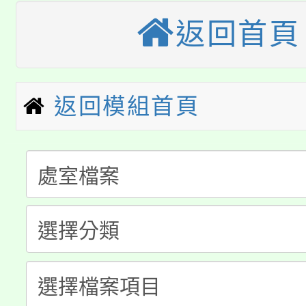
大園自造教育及科技中心
視費優惠，中低收入戶
返回首頁
大溪自造教育及科技中心
份教師增能研習
半價優惠，詳情可洽有
淨零綠生活教案入校路
份教師研習
者。
115年食農教育專業人
返回模組首頁
會
「本色祭」8/29、30
程
8/21下午1時於龍潭區
場熱烈登場!
YOUNG桃局內行報名
徵才活動。
8月14至27日，桃園
局官網。
115年桃園市運動會8/1
開!