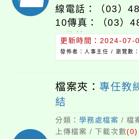
線電話：（03）48
10傳真：（03）48
子信箱：personnel
更新時間：2024-07-04
pjhs.tyc.edu.
發佈者：人事主任 /
瀏覽數：
市楊梅區文化街53
檔案夾：
專任教
結
分類：
學務處檔案
/ 
上傳檔案 / 下載次數
(0)