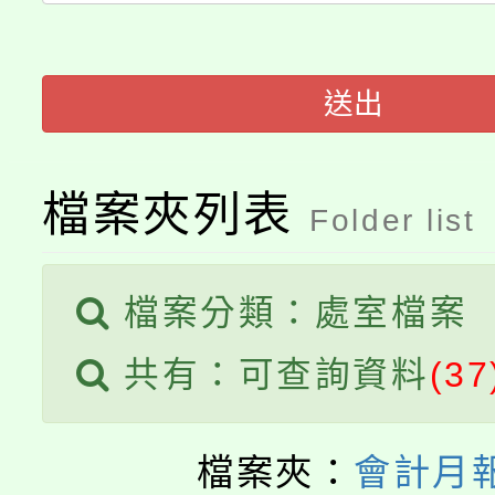
桃園市低收入戶享有免
田徑場及游泳池舉行。
大園自造教育及科技中心
視費優惠，中低收入戶
送出
大溪自造教育及科技中心
份教師增能研習
半價優惠，詳情可洽有
淨零綠生活教案入校路
份教師研習
者。
檔案夾列表
Folder list
115年食農教育專業人
會
程
檔案分類：處室檔案
共有：可查詢資料
(37
檔案夾：
會計月