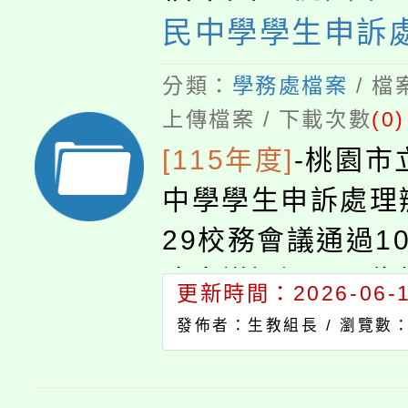
民中學學生申訴
分類：
學務處檔案
/ 
上傳檔案 / 下載次數
(0)
[115年度]
-
桃園市
中學學生申訴處理辦
29校務會議通過103
務會議通過一、為
更新時間：2026-06-15
性解決問題之態度
發佈者：生教組長 /
瀏覽數：
權益，促進校園和
生申訴管道，特依