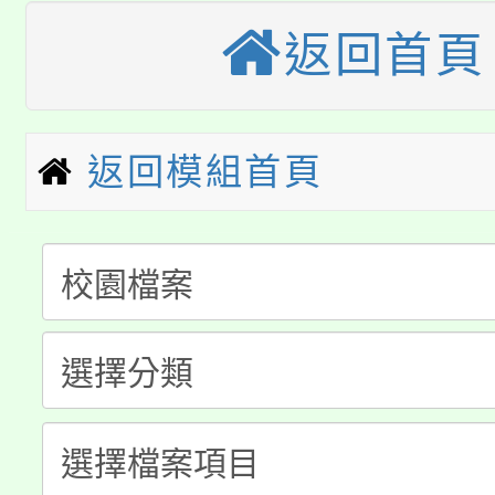
桃園市115學年度學生
車」活動
返回首頁
公告本校115學年度第
生本土語及新住民語歌
公告本校115學年度第
代理(課)教師甄選結果(
返回模組首頁
轉知中國文化大學推廣
代理(課)教師甄選結果(
淨零綠生活教案入校路
《TA101》溝通分析
115年食農教育專業人
會
程，歡迎學生輔導中心
學期銜接期間理賠案件
程
心理、諮商輔導、社會
淨零綠領人才培育課程
學籍身 分審查程序及
系所師生報名參加。
公告本校115學年度第1
版