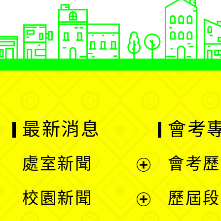
最新消息
會考
處室新聞
會考歷
展
校園新聞
歷屆段
開
展