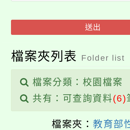
「2026金融保險知識
代理(課)教師甄選結果(
桃園市115學年度學生
車」活動
送出
公告本校115學年度第
生本土語及新住民語歌
公告本校115學年度第
代理(課)教師甄選結果(
檔案夾列表
Folder list
轉知中國文化大學推廣
代理(課)教師甄選結果(
《TA101》溝通分析
檔案分類：校園檔案
程，歡迎學生輔導中心
共有：可查詢資料
(6)
心理、諮商輔導、社會
檔案夾：
教育部
系所師生報名參加。