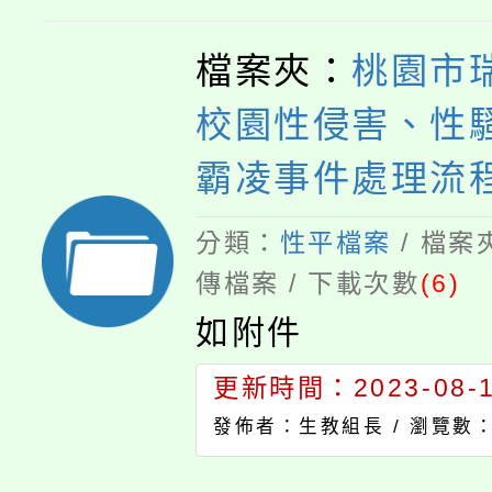
稱國教署)113年1
檔案夾：
桃園市
國署學字第11301
校園性侵害、性
辦理。二、為提升
霸凌事件處理流
生參與性別平
分類：
性平檔案
/ 檔案
傳檔案 / 下載次數
(6)
如附件
更新時間：2023-08-17
發佈者：生教組長 /
瀏覽數：