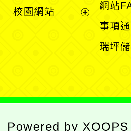
展
網站F
校園網站
開
展
事項通
選
開
瑞坪儲
單
選
單
Powered by
XOOPS