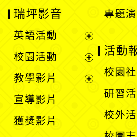
瑞坪影音
專題演
英語活動
展
活動
校園活動
開
展
校園社
教學影片
選
開
展
研習活
宣導影片
單
選
開
校外活
獲獎影片
單
選
校園志