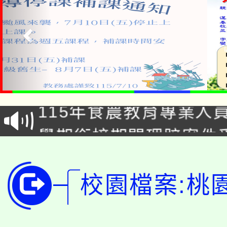
淨零綠生活教案入校路
115年食農教育專業人
會
學期銜接期間理賠案件
程
淨零綠領人才培育課程
學籍身 分審查程序及
校園檔案:桃
公告本校115學年度第1
版
「2026金融保險知識
代理(課)教師甄選結果(