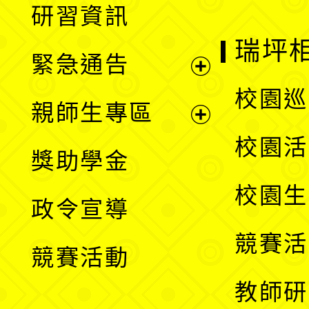
研習資訊
選
開
瑞坪
緊急通告
單
選
展
校園巡
親師生專區
單
開
展
校園活
獎助學金
選
開
校園生
政令宣導
單
選
競賽活
競賽活動
單
教師研