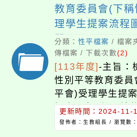
教育委員會(下稱
理學生提案流程
單
分類：
性平檔案
/ 檔案
傳檔案 / 下載次數
(2)
[113年度]
-
主旨：
性別平等教育委員
平會)受理學生提
提案單各1份，請
更新時間：2024-11-14
理，請查照。說明
發佈者：生教組長 /
瀏覽數：
教育部國民及學前