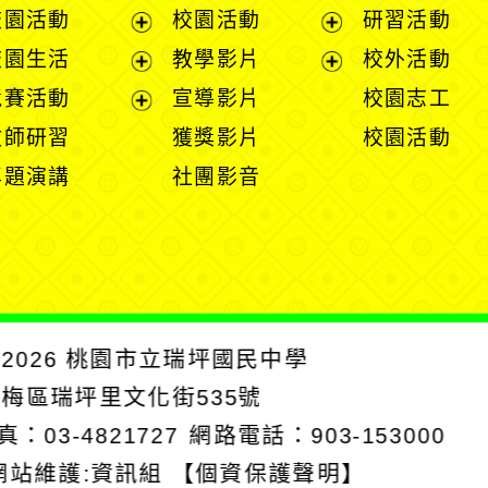
展
校園活動
校園活動
研習活動
開
展
展
校園生活
教學影片
校外活動
選
開
開
展
展
競賽活動
宣導影片
校園志工
單
選
選
開
開
展
教師研習
獲獎影片
校園活動
單
單
選
選
開
專題演講
社團影音
單
單
選
單
2026
桃園市立瑞坪國民中學
楊梅區瑞坪里文化街535號
真：03-4821727
網路電話：903-153000
網站維護:資訊組
【個資保護聲明】