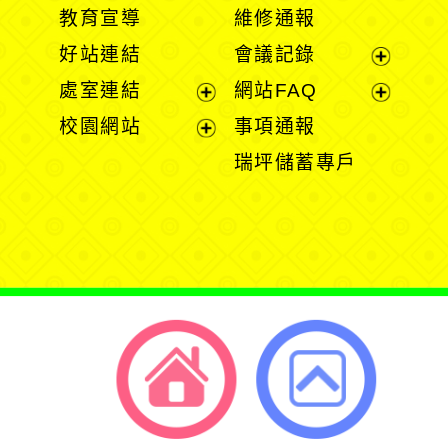
展
展
教育宣導
維修通報
開
開
好站連結
會議記錄
選
選
展
處室連結
網站FAQ
單
單
開
展
展
校園網站
事項通報
選
開
開
展
瑞坪儲蓄專戶
單
選
選
開
單
單
選
單