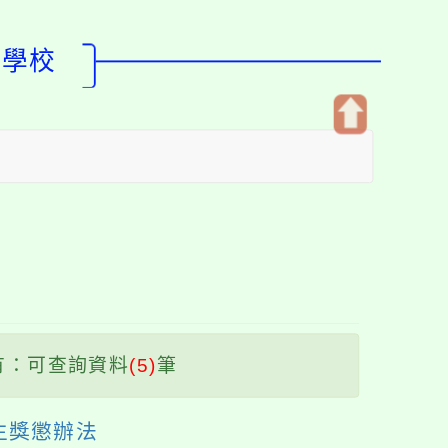
型學校
開
啟
上
方
區
塊
有：可查詢資料
(5)
筆
生獎懲辦法