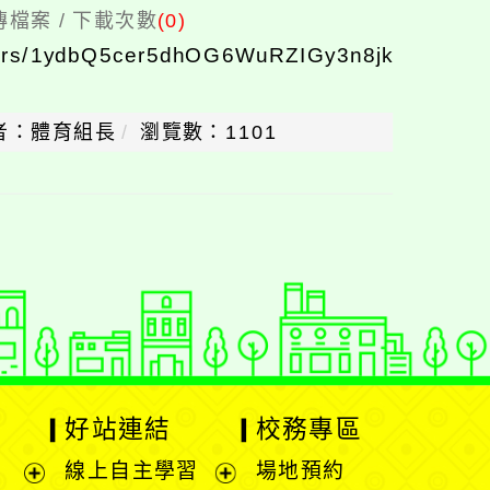
檔案 / 下載次數
(0)
olders/1ydbQ5cer5dhOG6WuRZIGy3n8jkIpRKp8?
者：體育組長
瀏覽數：1101
好站連結
校務專區
線上自主學習
場地預約