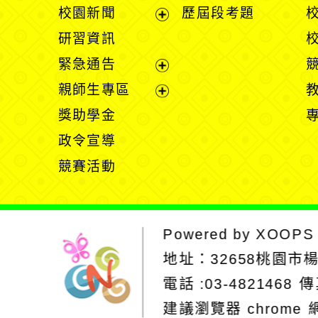
展
校園新聞
歷屆段考題
開
展
研習資訊
選
開
緊急通告
單
選
展
親師生專區
單
開
展
獎助學金
選
開
政令宣導
單
選
競賽活動
單
Powered by
XOOPS
地址：
32658桃園市
電話 :03-4821468
傳
建議瀏覽器 chrome