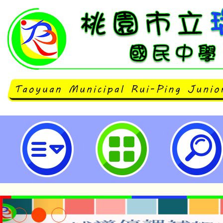
neilrpjhstyc網站設計者：徐嘉裕 N