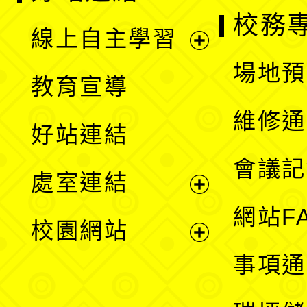
校務
線上自主學習
展
場地預
教育宣導
開
維修通
好站連結
選
會議記
處室連結
單
展
網站F
校園網站
開
展
事項通
選
開