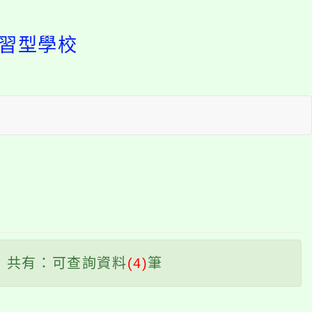
學習型學校
開
啟
上
方
區
塊
共有：可查詢資料
(4)
筆