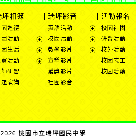
瑞坪相簿
瑞坪影音
活動報名
校園巡禮
英語活動
校園社團
展
校園活動
校園活動
研習活動
開
展
展
校園生活
教學影片
校外活動
選
開
開
展
展
競賽活動
宣導影片
校園志工
單
選
選
開
開
展
教師研習
獲獎影片
校園活動
單
單
選
選
開
專題演講
社團影音
單
單
選
單
2026
桃園市立瑞坪國民中學