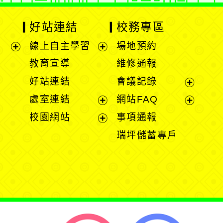
好站連結
校務專區
線上自主學習
場地預約
展
展
教育宣導
維修通報
開
開
好站連結
會議記錄
選
選
展
處室連結
網站FAQ
單
單
開
展
展
校園網站
事項通報
選
開
開
展
瑞坪儲蓄專戶
單
選
選
開
單
單
選
單