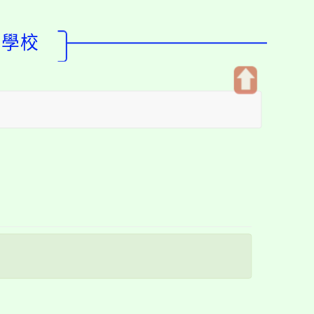
型學校
開
啟
上
方
區
塊