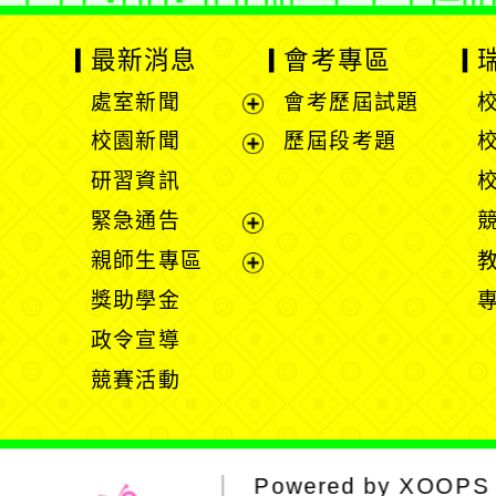
最新消息
會考專區
處室新聞
會考歷屆試題
展
校園新聞
歷屆段考題
開
展
研習資訊
選
開
緊急通告
單
選
展
親師生專區
單
開
展
獎助學金
選
開
政令宣導
單
選
競賽活動
單
Powered by
XOOPS