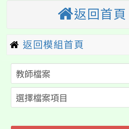
大溪自造教育及科技中心
份教師增能研習
半價優惠，詳情可洽有
返回首頁
淨零綠生活教案入校路
份教師研習
者。
115年食農教育專業人
會
返回模組首頁
「本色祭」8/29、30
程
8/21下午1時於龍潭區
場熱烈登場!
YOUNG桃局內行報名
徵才活動。
8月14至27日，桃園
局官網。
115年桃園市運動會8/1
開!
桃園市低收入戶享有免
田徑場及游泳池舉行。