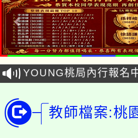
「本色祭」8/29、30
8/21下午1時於龍潭區
場熱烈登場!
YOUNG桃局內行報名
徵才活動。
8月14至27日，桃園
局官網。
115年桃園市運動會8/1
開!
教師檔案:桃
桃園市低收入戶享有免
田徑場及游泳池舉行。
大園自造教育及科技中心
視費優惠，中低收入戶