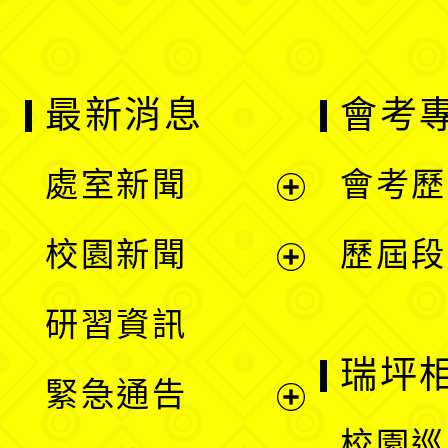
最新消息
會考
處室新聞
會考歷
展
校園新聞
歷屆段
開
展
研習資訊
選
開
瑞坪
緊急通告
單
選
展
校園巡