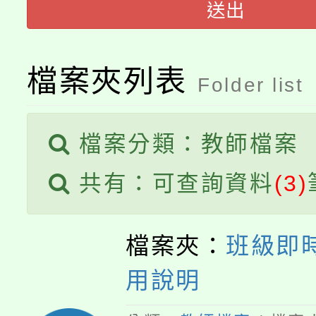
送出
大園自造教育及科技中心
視費優惠，中低收入戶
大溪自造教育及科技中心
份教師增能研習
半價優惠，詳情可洽有
檔案夾列表
Folder list
淨零綠生活教案入校路
份教師研習
者。
115年食農教育專業人
會
檔案分類：教師檔案
程
共有：可查詢資料
(3)
檔案夾：
班級即
用說明