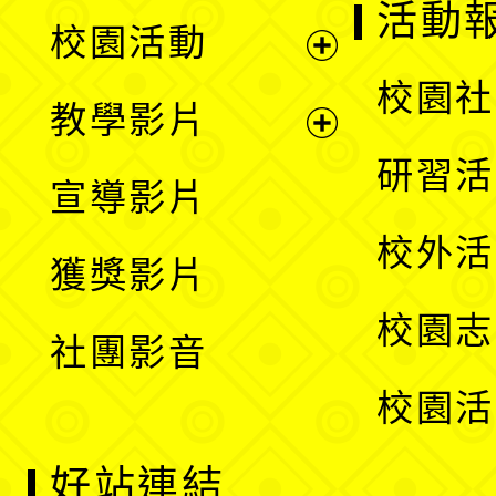
展
活動
校園活動
開
展
校園社
教學影片
選
開
展
研習活
宣導影片
單
選
開
校外活
獲獎影片
單
選
校園志
社團影音
單
校園活
好站連結