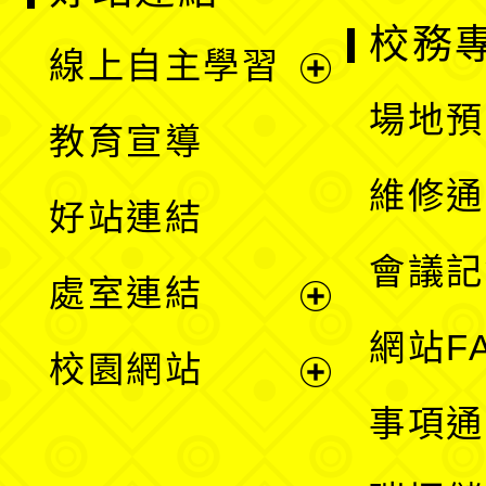
校務
線上自主學習
展
場地預
教育宣導
開
維修通
好站連結
選
會議記
處室連結
單
展
網站F
校園網站
開
展
事項通
選
開