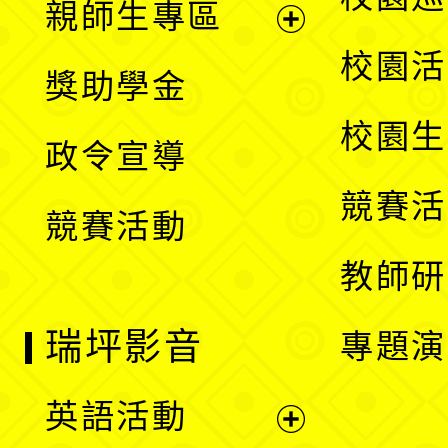
親師生專區
單
開
展
校園活
獎助學金
選
開
校園生
政令宣導
單
選
競賽活
競賽活動
單
教師研
瑞坪影音
專題演
英語活動