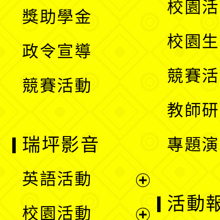
展
校園活
獎助學金
選
開
校園生
政令宣導
單
選
競賽活
競賽活動
單
教師研
瑞坪影音
專題演
英語活動
展
活動
校園活動