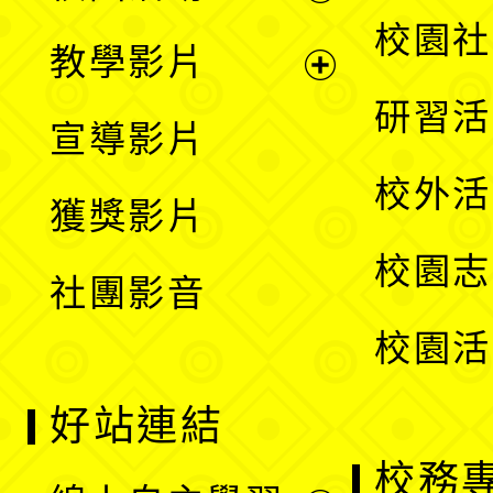
開
展
校園社
教學影片
選
開
展
研習活
宣導影片
單
選
開
校外活
獲獎影片
單
選
校園志
社團影音
單
校園活
好站連結
校務