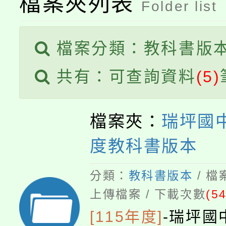
半價優惠，詳情可洽有
檔案夾列表
Folder list
淨零綠生活教案入校路
份教師研習
者。
115年食農教育專業人
會
檔案分類：教科書版
程
共有：可查詢資料
(5)
檔案夾：
瑞坪國中
度教科書版本
分類：
教科書版本
/ 
上傳檔案 / 下載次數
(54
[115年度]
-
瑞坪國