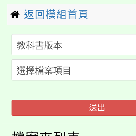
者。
115年食農教育專業人
會
返回模組首頁
「本色祭」8/29、30
程
8/21下午1時於龍潭區
場熱烈登場!
YOUNG桃局內行報名
徵才活動。
8月14至27日，桃園
局官網。
115年桃園市運動會8/1
開!
桃園市低收入戶享有免
田徑場及游泳池舉行。
送出
大園自造教育及科技中心
視費優惠，中低收入戶
大溪自造教育及科技中心
份教師增能研習