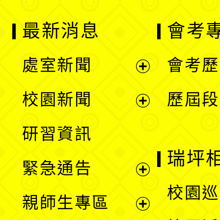
最新消息
會考
處室新聞
會考歷
展
校園新聞
歷屆段
開
展
研習資訊
選
開
瑞坪
緊急通告
單
選
展
校園巡
親師生專區
單
開