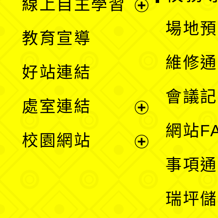
線上自主學習
展
場地預
教育宣導
開
維修通
好站連結
選
會議記
處室連結
單
展
網站F
校園網站
開
展
事項通
選
開
瑞坪儲
單