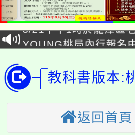
「本色祭」8/29、30
8/21下午1時於龍潭區
場熱烈登場!
YOUNG桃局內行報名
徵才活動。
8月14至27日，桃園
局官網。
115年桃園市運動會8/1
開!
教科書版本:
桃園市低收入戶享有免
田徑場及游泳池舉行。
大園自造教育及科技中心
視費優惠，中低收入戶
大溪自造教育及科技中心
返回首頁
份教師增能研習
半價優惠，詳情可洽有
淨零綠生活教案入校路
份教師研習