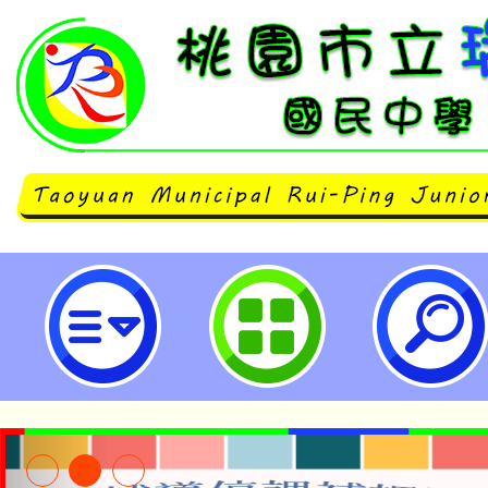
neilrpjhstyc網站設計者：徐嘉裕 N