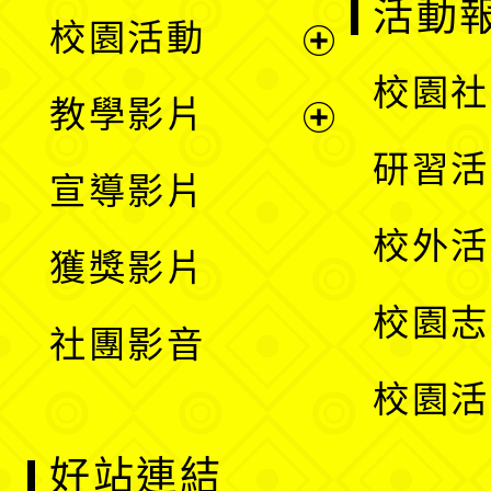
展
活動
校園活動
開
展
校園社
教學影片
選
開
展
研習活
宣導影片
單
選
開
校外活
獲獎影片
單
選
校園志
社團影音
單
校園活
好站連結