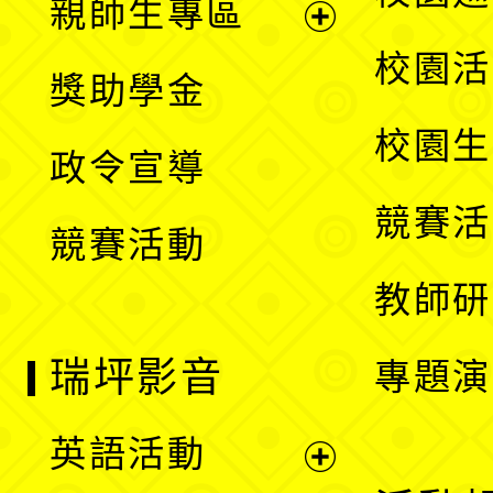
親師生專區
單
開
展
校園活
獎助學金
選
開
校園生
政令宣導
單
選
競賽活
競賽活動
單
教師研
瑞坪影音
專題演
英語活動