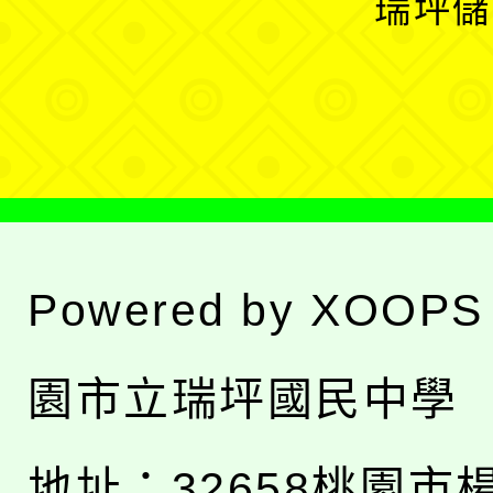
瑞坪儲
單
選
單
Powered by
XOOPS
園市立瑞坪國民中學
地址：
32658桃園市