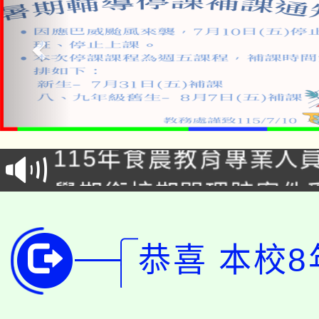
淨零綠生活教案入校路
115年食農教育專業人
會
學期銜接期間理賠案件
程
淨零綠領人才培育課程
學籍身 分審查程序及
恭喜 本校8
公告本校115學年度第1
版
「2026金融保險知識
代理(課)教師甄選結果(