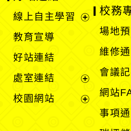
校務
線上自主學習
展
場地預
教育宣導
開
維修通
好站連結
選
會議記
處室連結
單
展
網站F
校園網站
開
展
事項通
選
開