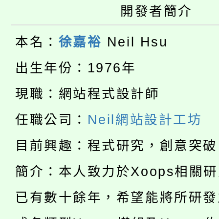
桃園市115學年度學生
車」活動
開發者簡介
公告本校115學年度第
生本土語及新住民語歌
本名：
徐嘉裕
Neil Hsu
公告本校115學年度第
代理(課)教師甄選結果(
出生年份：1976年
轉知中國文化大學推廣
代理(課)教師甄選結果(
現職：網站程式設計師
淨零綠生活教案入校路
《TA101》溝通分析
任職公司：
Neil網站設計工坊
115年食農教育專業人
會
程，歡迎學生輔導中心
目前興趣：程式研究，創意突破
學期銜接期間理賠案件
程
心理、諮商輔導、社會
簡介：本人致力於Xoops相關
淨零綠領人才培育課程
學籍身 分審查程序及
系所師生報名參加。
已有數十餘年，希望能將所研發
公告本校115學年度第1
版