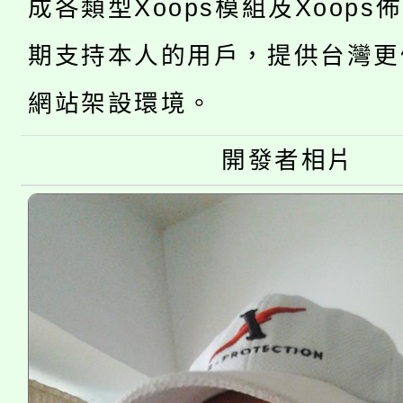
成各類型Xoops模組及Xoops
「2026金融保險知識
代理(課)教師甄選結果(
桃園市115學年度學生
期支持本人的用戶，提供台灣更
車」活動
公告本校115學年度第
網站架設環境。
生本土語及新住民語歌
公告本校115學年度第
代理(課)教師甄選結果(
開發者相片
轉知中國文化大學推廣
代理(課)教師甄選結果(
《TA101》溝通分析
程，歡迎學生輔導中心
心理、諮商輔導、社會
系所師生報名參加。