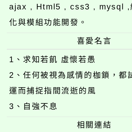
ajax , Html5 , css3 , mysq
化與模組功能開發。
喜愛名言
1、求知若飢 虛懷若愚
2、任何被視為感情的枷鎖，都
運而捕捉指間流逝的風
3、自強不息
相關連結