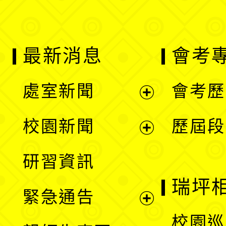
最新消息
會考
處室新聞
會考歷
展
校園新聞
歷屆段
開
展
研習資訊
選
開
瑞坪
緊急通告
單
選
展
校園巡