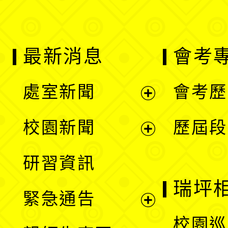
最新消息
會考
處室新聞
會考歷
展
校園新聞
歷屆段
開
展
研習資訊
選
開
瑞坪
緊急通告
單
選
展
校園巡