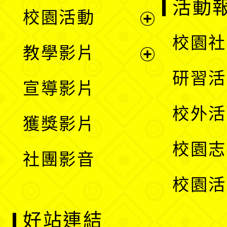
展
活動
校園活動
開
展
校園社
教學影片
選
開
展
研習活
宣導影片
單
選
開
校外活
獲獎影片
單
選
校園志
社團影音
單
校園活
好站連結