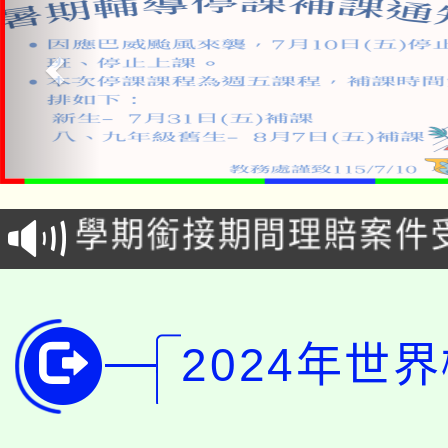
115年食農教育專業人
學期銜接期間理賠案件
程
淨零綠領人才培育課程
學籍身 分審查程序及
公告本校115學年度第1
版
2024年世
「2026金融保險知識
代理(課)教師甄選結果(
桃園市115學年度學生
車」活動