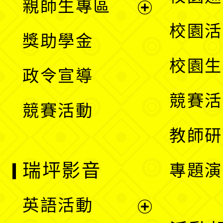
親師生專區
單
開
展
校園活
獎助學金
選
開
校園生
政令宣導
單
選
競賽活
競賽活動
單
教師研
瑞坪影音
專題演
英語活動