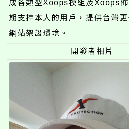
成各類型Xoops模組及Xoops
桃園市115學年度學生
車」活動
期支持本人的用戶，提供台灣更
公告本校115學年度第
生本土語及新住民語歌
網站架設環境。
公告本校115學年度第
代理(課)教師甄選結果(
轉知中國文化大學推廣
開發者相片
代理(課)教師甄選結果(
轉知苗栗縣政府辦理11
《TA101》溝通分析
縣市「校園短影音徵選
程，歡迎學生輔導中心
門員」簡章及活動海報
心理、諮商輔導、社會
踴躍報名參加。
系所師生報名參加。