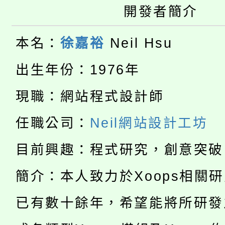
公告本校115學年度第
開發者簡介
生本土語及新住民語歌
公告本校115學年度第
代理(課)教師甄選結果(
本名：
徐嘉裕
Neil Hsu
轉知中國文化大學推廣
代理(課)教師甄選結果(
出生年份：1976年
轉知苗栗縣政府辦理11
《TA101》溝通分析
現職：網站程式設計師
115年食農教育專業人
縣市「校園短影音徵選
程，歡迎學生輔導中心
任職公司：
Neil網站設計工坊
學期銜接期間理賠案件
程
門員」簡章及活動海報
心理、諮商輔導、社會
目前興趣：程式研究，創意突破
淨零綠領人才培育課程
學籍身 分審查程序及
踴躍報名參加。
系所師生報名參加。
簡介：本人致力於Xoops相關
公告本校115學年度第1
版
已有數十餘年，希望能將所研發
「2026金融保險知識
代理(課)教師甄選結果(