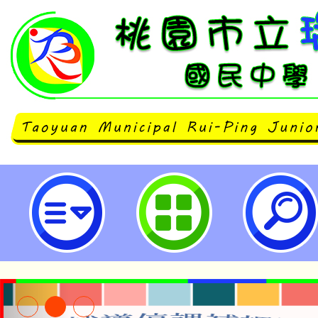
neilrpjhstyc網站設計者：徐嘉裕 N