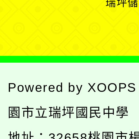
瑞坪儲
單
選
單
Powered by
XOOPS
園市立瑞坪國民中學
地址：
32658桃園市