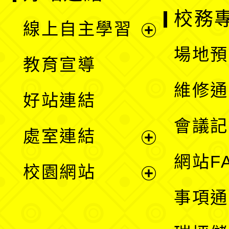
校務
線上自主學習
展
場地預
教育宣導
開
維修通
好站連結
選
會議記
處室連結
單
展
網站F
校園網站
開
展
事項通
選
開