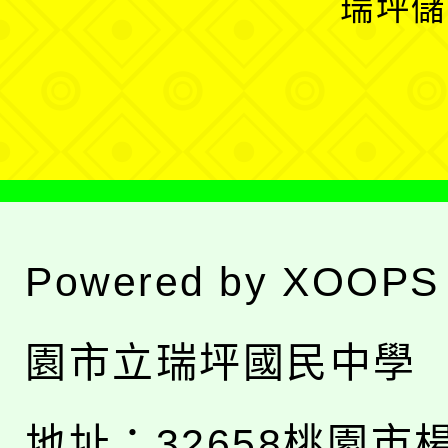
瑞坪儲
單
選
單
Powered by
XOOPS
園市立瑞坪國民中學
地址：
32658桃園市