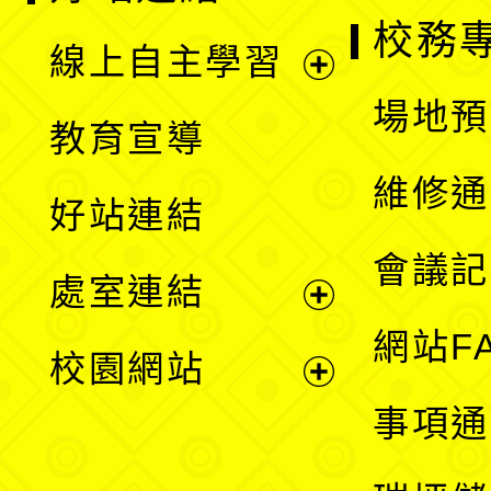
校務
線上自主學習
展
場地預
教育宣導
開
維修通
好站連結
選
會議記
處室連結
單
展
網站F
校園網站
開
展
事項通
選
開