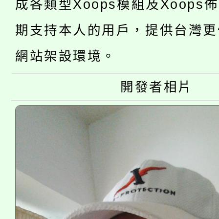
成各類型Xoops模組及Xoops
桃園市115學年度學生
車」活動
期支持本人的用戶，提供台灣更
公告本校115學年度第
生本土語及新住民語歌
網站架設環境。
公告本校115學年度第
代理(課)教師甄選結果(
開發者相片
轉知中國文化大學推廣
代理(課)教師甄選結果(
《TA101》溝通分析
程，歡迎學生輔導中心
心理、諮商輔導、社會
系所師生報名參加。