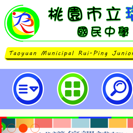
neilrpjhstyc網站設計者：徐嘉裕 N