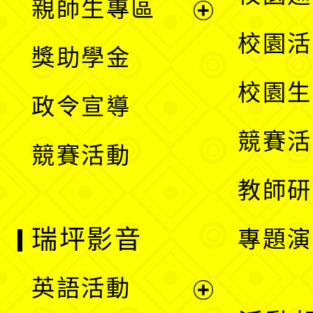
親師生專區
單
開
展
校園活
獎助學金
選
開
校園生
政令宣導
單
選
競賽活
競賽活動
單
教師研
瑞坪影音
專題演
英語活動