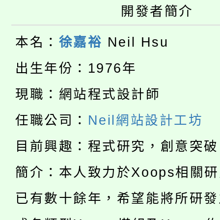
開發者簡介
公告本校115學年度第
生本土語及新住民語歌
本名：
徐嘉裕
Neil Hsu
公告本校115學年度第
代理(課)教師甄選結果(
轉知中國文化大學推廣
出生年份：1976年
代理(課)教師甄選結果(
淨零綠生活教案入校路
現職：網站程式設計師
《TA101》溝通分析
115年食農教育專業人
會
任職公司：
Neil網站設計工坊
程，歡迎學生輔導中心
學期銜接期間理賠案件
程
目前興趣：程式研究，創意突破
心理、諮商輔導、社會
淨零綠領人才培育課程
學籍身 分審查程序及
簡介：本人致力於Xoops相關
系所師生報名參加。
公告本校115學年度第1
版
已有數十餘年，希望能將所研發
「2026金融保險知識
代理(課)教師甄選結果(