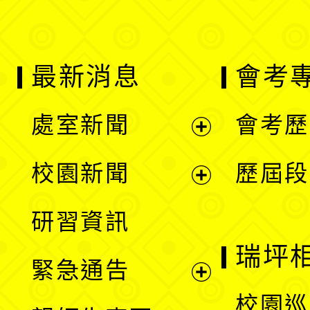
最新消息
會考
處室新聞
會考歷
展
校園新聞
歷屆段
開
展
研習資訊
選
開
瑞坪
緊急通告
單
選
展
校園巡