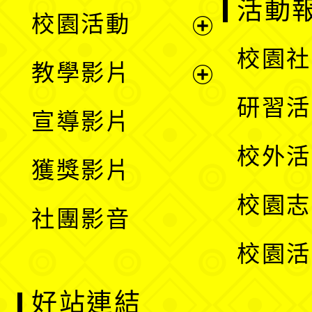
展
活動
校園活動
開
展
校園社
教學影片
選
開
展
研習活
宣導影片
單
選
開
校外活
獲獎影片
單
選
校園志
社團影音
單
校園活
好站連結