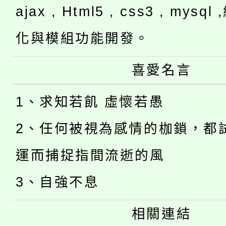
ajax , Html5 , css3 , mysq
化與模組功能開發。
喜愛名言
1、求知若飢 虛懷若愚
2、任何被視為感情的枷鎖，都
運而捕捉指間流逝的風
3、自強不息
相關連結