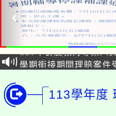
淨零綠生活教案入校路
115年食農教育專業人
會
學期銜接期間理賠案件
程
淨零綠領人才培育課程
學籍身 分審查程序及
公告本校115學年度第1
版
113學年度
「2026金融保險知識
代理(課)教師甄選結果(
桃園市115學年度學生
車」活動