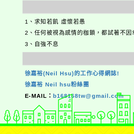
1、求知若飢 虛懷若愚
2、任何被視為感情的枷鎖，都試著不因
3、自強不息
徐嘉裕(Neil Hsu)的工作心得網誌!
徐嘉裕 Neil hsu粉絲團
E-MAIL：
b168168tw@gmail.com