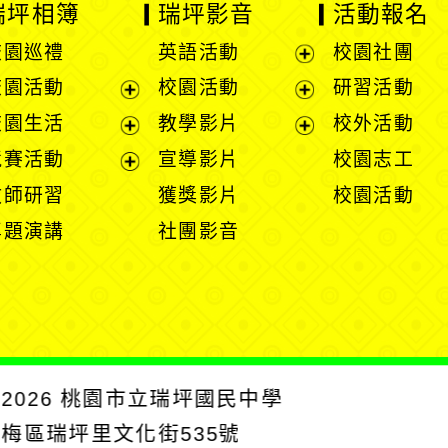
瑞坪相簿
瑞坪影音
活動報名
校園巡禮
英語活動
校園社團
展
校園活動
校園活動
研習活動
開
展
展
校園生活
教學影片
校外活動
選
開
開
展
展
競賽活動
宣導影片
校園志工
單
選
選
開
開
展
教師研習
獲獎影片
校園活動
單
單
選
選
開
專題演講
社團影音
單
單
選
單
2026
桃園市立瑞坪國民中學
楊梅區瑞坪里文化街535號