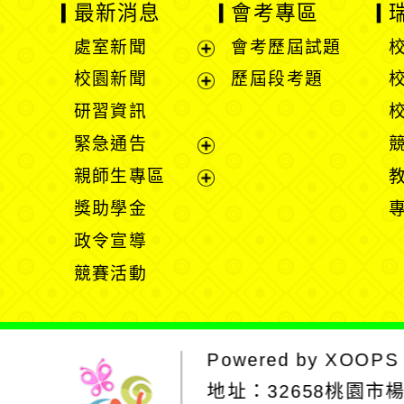
最新消息
會考專區
處室新聞
會考歷屆試題
展
校園新聞
歷屆段考題
開
展
研習資訊
選
開
緊急通告
單
選
展
親師生專區
單
開
展
獎助學金
選
開
政令宣導
單
選
競賽活動
單
Powered by
XOOPS
地址：
32658桃園市