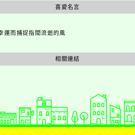
喜愛名言
幸運而捕捉指間流逝的風
相關連結