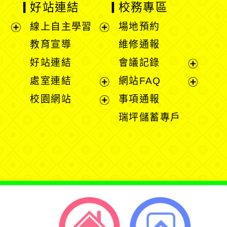
好站連結
校務專區
線上自主學習
場地預約
展
展
教育宣導
維修通報
開
開
好站連結
會議記錄
選
選
展
處室連結
網站FAQ
單
單
開
展
展
校園網站
事項通報
選
開
開
展
瑞坪儲蓄專戶
單
選
選
開
單
單
選
單