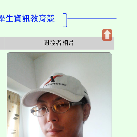
度學生資訊教育競
開發者相片
開
啟
上
方
區
塊
各