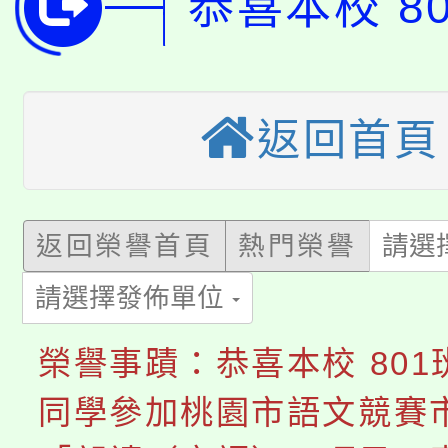
恭喜本校 8
版
「2026金融保險知識
代理(課)教師甄選結果(
桃園市115學年度學生
車」活動
返回首頁
公告本校115學年度第
生本土語及新住民語歌
公告本校115學年度第
代理(課)教師甄選結果(
轉知中國文化大學推廣
返回榮譽首頁
熱門榮譽
請選
代理(課)教師甄選結果(
淨零綠生活教案入校路
《TA101》溝通分析
請選擇發佈單位
115年食農教育專業人
會
程，歡迎學生輔導中心
榮譽事蹟：恭喜本校 801
學期銜接期間理賠案件
程
同學參加桃園市語文競賽
心理、諮商輔導、社會
淨零綠領人才培育課程