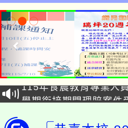
淨零綠生活教案入校路
115年食農教育專業人
會
學期銜接期間理賠案件
程
淨零綠領人才培育課程
學籍身 分審查程序及
公告本校115學年度第1