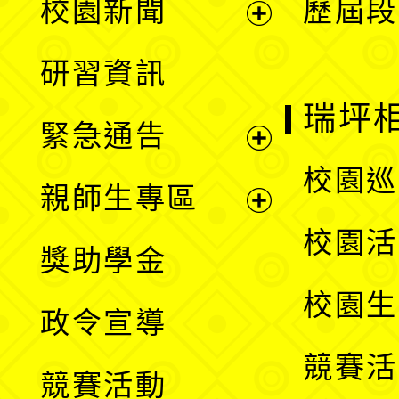
校園新聞
歷屆段
開
展
研習資訊
選
開
瑞坪
緊急通告
單
選
展
校園巡
親師生專區
單
開
展
校園活
獎助學金
選
開
校園生
政令宣導
單
選
競賽活
競賽活動
單