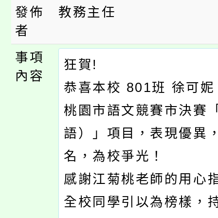
心理、諮商輔導、社會
發佈
教務主任
者
系所師生報名參加。
事項
狂賀!
內容
恭喜本校 801班 徐可
桃園市語文競賽市決賽
語）」項目，表現優異
名，為校爭光！
感謝江菊桃老師的用心
全校同學引以為榜樣，