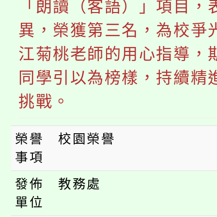
學籍身 分審查程序及
「朗讀（客語）」項目，
系所師生報名參加。
公告本校115學年度第1
版
異，榮獲第三名，為校爭光
「2026金融保險知識
代理(課)教師甄選結果(
江菊桃老師的用心指導，
桃園市115學年度學生
車」活動
同學引以為榜樣，持續精
公告本校115學年度第
生本土語及新住民語歌
挑戰。
公告本校115學年度第
代理(課)教師甄選結果(
榮譽
校園榮譽
轉知中國文化大學推廣
代理(課)教師甄選結果(
事項
《TA101》溝通分析
發佈
教務處
程，歡迎學生輔導中心
單位