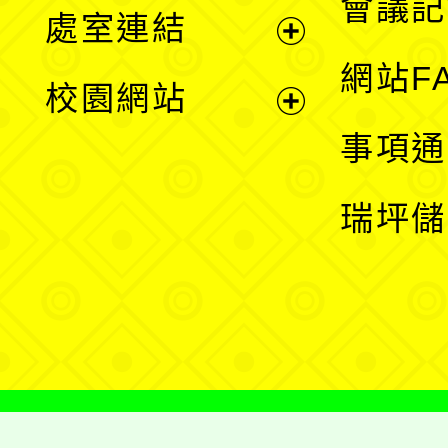
會議記
處室連結
單
展
網站F
校園網站
開
展
事項通
選
開
瑞坪儲
單
選
單