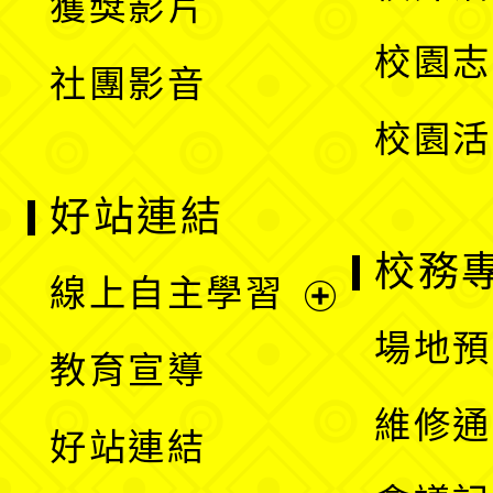
獲獎影片
單
選
校園志
社團影音
單
校園活
好站連結
校務
線上自主學習
展
場地預
教育宣導
開
維修通
好站連結
選