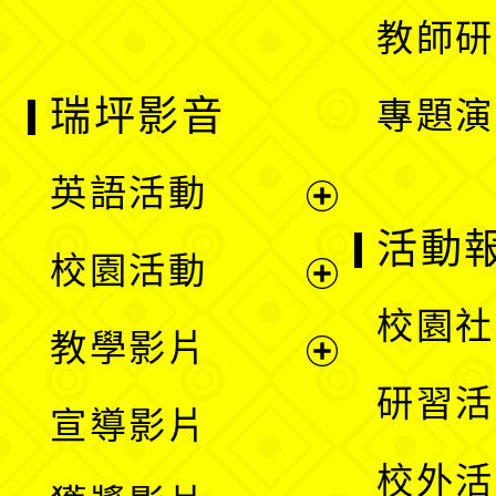
教師研
瑞坪影音
專題演
英語活動
展
活動
校園活動
開
展
校園社
教學影片
選
開
展
研習活
宣導影片
單
選
開
校外活