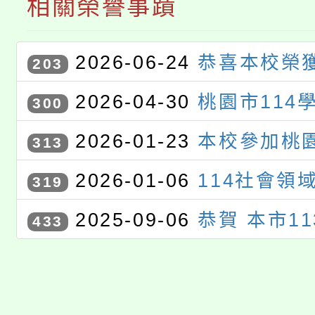
相關榮譽事蹟
2026-06-24
恭喜本校榮獲
203
度雙語聯合觀議課訪視優等學
2026-04-30
桃園市114
300
藝競賽獲獎學生
2026-01-23
本校參加桃園
313
度校園回收競賽活動｣榮獲國中
2026-01-06
114社會領
319
平板類第一名
甄選」特優
2025-09-06
恭賀 本市1
433
中雙語課程亮點學校聯合觀議課