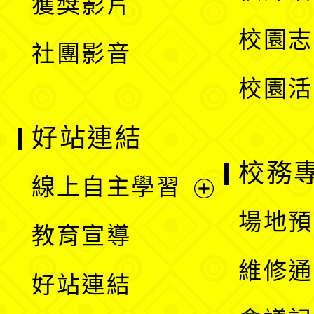
獲獎影片
單
選
校園志
社團影音
單
校園活
好站連結
校務
線上自主學習
展
場地預
教育宣導
開
維修通
好站連結
選