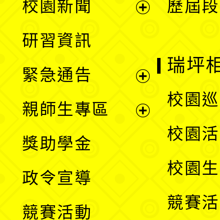
校園新聞
歷屆段
開
展
研習資訊
選
開
瑞坪
緊急通告
單
選
展
校園巡
親師生專區
單
開
展
校園活
獎助學金
選
開
校園生
政令宣導
單
選
競賽活
競賽活動
單