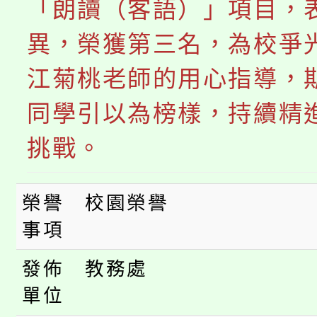
局官網。
「朗讀（客語）」項目，
115年桃園市運動會8/1
開!
異，榮獲第三名，為校爭光
桃園市低收入戶享有免
田徑場及游泳池舉行。
江菊桃老師的用心指導，
大園自造教育及科技中心
視費優惠，中低收入戶
同學引以為榜樣，持續精
大溪自造教育及科技中心
份教師增能研習
半價優惠，詳情可洽有
挑戰。
淨零綠生活教案入校路
份教師研習
者。
榮譽
校園榮譽
115年食農教育專業人
會
事項
程
發佈
教務處
單位