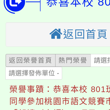
恭喜本校 8
桃園市低收入戶享有免
田徑場及游泳池舉行。
大園自造教育及科技中心
視費優惠，中低收入戶
返回首頁
大溪自造教育及科技中心
份教師增能研習
半價優惠，詳情可洽有
淨零綠生活教案入校路
份教師研習
者。
115年食農教育專業人
會
返回榮譽首頁
熱門榮譽
請選
「本色祭」8/29、30
程
請選擇發佈單位
8/21下午1時於龍潭區
場熱烈登場!
榮譽事蹟：恭喜本校 801
YOUNG桃局內行報名
徵才活動。
同學參加桃園市語文競賽
8月14至27日，桃園