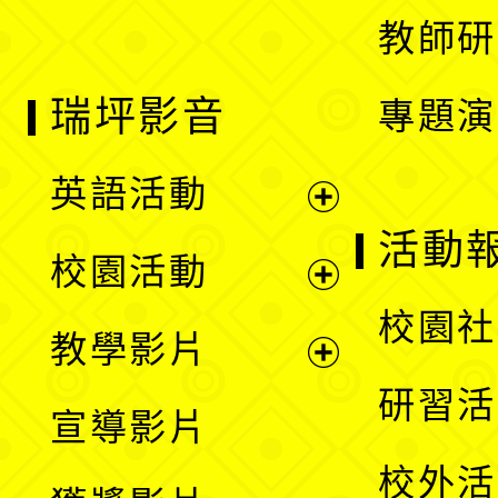
教師研
瑞坪影音
專題演
英語活動
展
活動
校園活動
開
展
校園社
教學影片
選
開
展
研習活
宣導影片
單
選
開
校外活