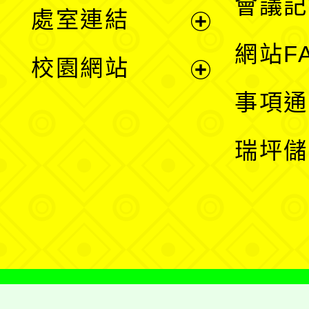
會議記
處室連結
單
展
網站F
校園網站
開
展
事項通
選
開
瑞坪儲
單
選
單