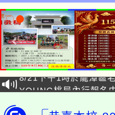
「本色祭」8/29、30
8/21下午1時於龍潭區
場熱烈登場!
YOUNG桃局內行報名
徵才活動。
8月14至27日，桃園
局官網。
115年桃園市運動會8/1
開!