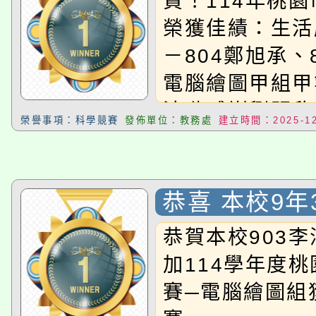
賀！114年桃
114年度學
榮獲佳績：生活
競賽〉，獲 
－804鄭旭承、
腦繪圖組 甲
電腦繪圖甲組甲
沛璇感謝劉明欣
榮譽事項：科學競賽
發佈單位：教務處
建立時間：2025-12
陳彥齊三位老師
同學！
恭喜 本校9年
璇 同學參加
恭賀本校903
114年度學
加114學年度
競賽〉，獲選
賽─電腦繪圖組
繪圖組 決賽