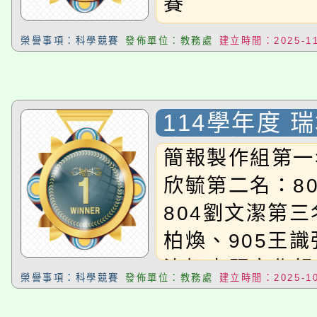
賽
榮譽事項：科學競賽
發佈單位：教務處
建立時間：2025-11
114學年度 
賽 初賽
簡報製作組第一
欣毓第二名：8
804劉文潔第三
柏煥、905王識
洧旭專題寫作組
榮譽事項：科學競賽
發佈單位：教務處
建立時間：2025-10
701張珈綺第二