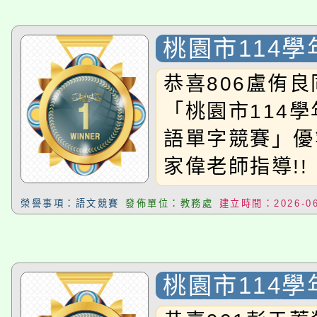
出與努力，為學
淨零綠生活教案入校路
份教師研習
者。
的雙語學習環境
桃園市114
115年食農教育專業人
會
績！恭喜獲獎，
英語單字競賽
恭喜806盧侑
參與教師的辛勞
程
「桃園市114
語單字競賽」優
家偉老師指導!!
榮譽事項：語文競賽
發佈單位：教務處
建立時間：2026-06
桃園市114
技藝競賽獲獎