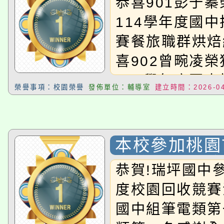
恭喜901彭于
114學年度國
賽餐旅職群烘焙
喜902曾畹凌
114學年度國
榮譽事項：校園榮譽
發佈單位：輔導室
建立時間：2026-04
賽設計職群角色
作、恭喜904
園市114學年
本校參加桃園市
育競賽商業與管
度校園回收競
恭賀!瑞坪國中參
作、恭喜906
獲國中組筆電
度校園回收競賽
園市114學年
類第一名
國中組筆電類第
育競賽餐服組佳