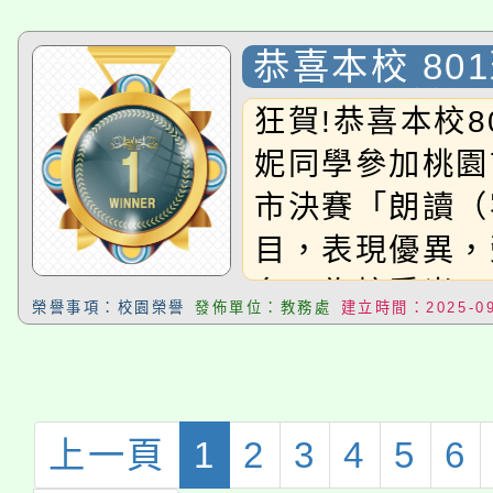
沛晴、905陳
708吳奕璇、7
恭喜本校 80
708蔡蕎如Scr
同學參加桃園
狂賀!恭喜本校8
第一名：804
賽市決賽「朗
妮同學參加桃園
名：903徐政謙
語）」項目，
市決賽「朗讀（
異，榮獲第三
澐第三名：90
目，表現優異，
爭光！ 感謝
803巫亦藩、9
名，為校爭光！
的用心指導，
腦繪圖組第一名
榮譽事項：校園榮譽
發佈單位：教務處
建立時間：2025-09
老師的用心指導
同學引以為榜
璇第二名：70
同學引以為榜樣
精進、勇於挑
進、勇於挑戰。
上一頁
1
2
3
4
5
6