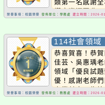
類第一名感謝全
響應資源回收!
榮譽事項：校園榮譽
發佈單位：學務處
建立時間：2026-01
114社會領
題甄選」特優
恭喜賀喜！恭賀
佳芸、吳惠瑀老
領域「優良試題
優！感謝老師們
專業付出，為校
榮譽事項：校園榮譽
發佈單位：教務處
建立時間：2026-01