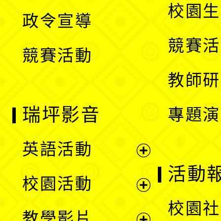
開
校園生
政令宣導
單
選
競賽活
競賽活動
單
教師研
瑞坪影音
專題演
英語活動
展
活動
校園活動
開
展
校園社
教學影片