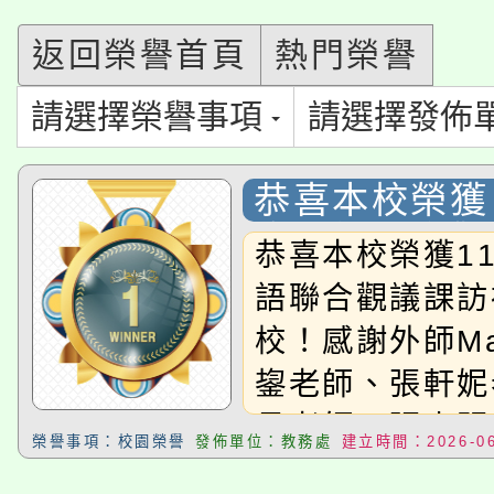
115年食農教育專業人
會
返回榮譽首頁
熱門榮譽
「本色祭」8/29、30
程
請選擇榮譽事項
請選擇發佈
8/21下午1時於龍潭區
場熱烈登場!
YOUNG桃局內行報名
恭喜本校榮獲 
徵才活動。
度雙語聯合觀
8月14至27日，桃園
恭喜本校榮獲1
局官網。
優等學校！
語聯合觀議課訪
115年桃園市運動會8/1
開!
校！感謝外師Ma
桃園市低收入戶享有免
田徑場及游泳池舉行。
鋆老師、張軒妮
大園自造教育及科技中心
視費優惠，中低收入戶
月老師、張束明
榮譽事項：校園榮譽
發佈單位：教務處
建立時間：2026-06
英語領域全體教
大溪自造教育及科技中心
份教師增能研習
半價優惠，詳情可洽有