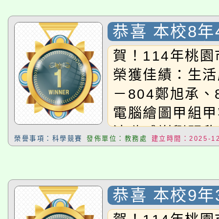
恭喜 本校8年
承 、 8年6班
賀！114年桃
學參加〈桃園
榮獲佳績：生活
度學生資訊教
－804鄭旭承、
賽〉，獲 桃
電腦繪圖甲組甲
應用組 佳作
沛璇感謝劉明欣
榮譽事項：科學競賽
發佈單位：教務處
建立時間：2025-12
陳彥齊三位老師
同學！
恭喜 本校9年
璇 同學參加