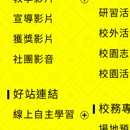
選
開
展
研習活
宣導影片
單
選
開
校外活
獲獎影片
單
選
校園志
社團影音
單
校園活
好站連結
校務
線上自主學習
展
場地預