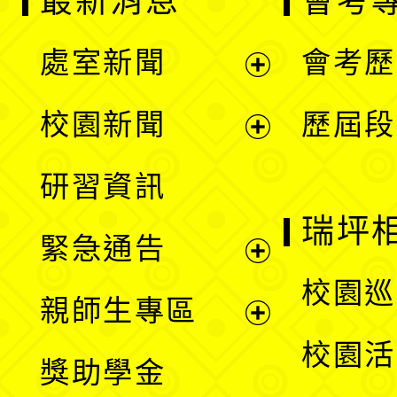
最新消息
會考
處室新聞
會考歷
展
校園新聞
歷屆段
開
展
研習資訊
選
開
瑞坪
緊急通告
單
選
展
校園巡
親師生專區
單
開
展
校園活
獎助學金
選