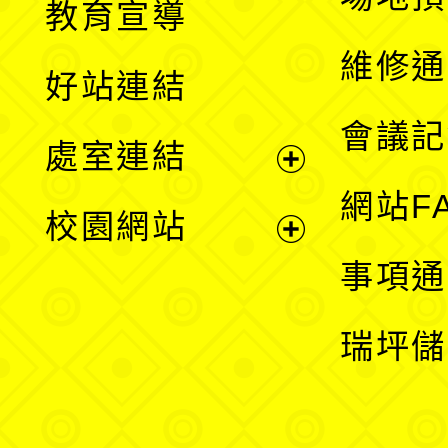
教育宣導
開
維修通
好站連結
選
會議記
處室連結
單
展
網站F
校園網站
開
展
事項通
選
開
瑞坪儲
單
選
單