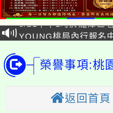
「本色祭」8/29、30
8/21下午1時於龍潭區
場熱烈登場!
YOUNG桃局內行報名
徵才活動。
8月14至27日，桃園
局官網。
115年桃園市運動會8/1
開!
榮譽事項:桃
桃園市低收入戶享有免
田徑場及游泳池舉行。
大園自造教育及科技中心
視費優惠，中低收入戶
大溪自造教育及科技中心
份教師增能研習
返回首頁
半價優惠，詳情可洽有
淨零綠生活教案入校路
份教師研習
者。